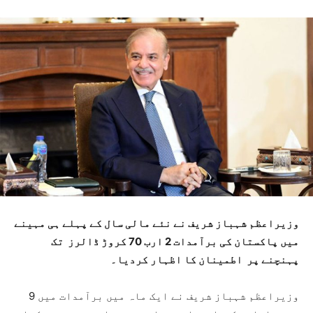
وزیراعظم شہباز شریف نے نئے مالی سال کے پہلے ہی مہینے
میں پاکستان کی برآمدات 2 ارب 70 کروڑ ڈالرز تک
پہنچنے پر اطمینان کا اظہار کردیا۔
وزیراعظم شہباز شریف نے ایک ماہ میں برآمدات میں 9