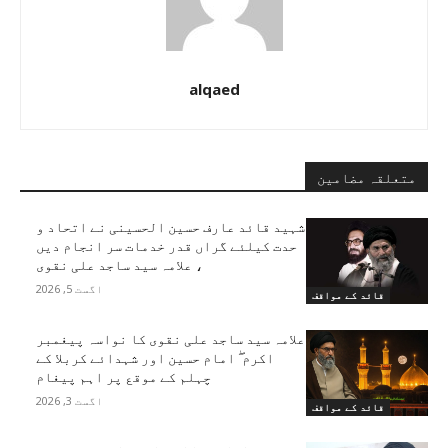
alqaed
متعلقہ مضامین
شہید قائد عارف حسین الحسینی نے اتحاد و
حدت کیلئے گراں قدر خدمات سر انجام دیں
، علامہ سید ساجد علی نقوی
اگست 5, 2026
قائد کے مواقف
علامہ سید ساجد علی نقوی کا نواسہ پیغمبر
اکرم ۖ امام حسین اور شہدائے کربلا کے
چہلم کے موقع پر اہم پیغام
اگست 3, 2026
قائد کے مواقف