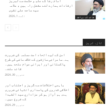
امام رضا کے علم و حکمت سے لبریز
ارشادات ہمارے لئے مشعل راہ ہیں ، علامہ
سید ساجد علی نقوی
اگست 1, 2026
قائد کے مواقف
تازہ ترین
امن کے لیے اتحاد امت مسلمہ کی ضرورت
ہے۔ سامراجی سازشوں کے خلاف ماضی کی طرح
پاکستانی اور ایرانی عوام متحد ہیں۔
قائد ملت...
جنوری 30, 2026
باہمی اختلافات سے گریز و اجتناب اور
اخلاقی قدروں کی پاسداری انتہائی ضروری
ہے، ہم آواز ہو کر عزاداریِ سید الشہدا
کے فروغ میں...
جنوری 29, 2026