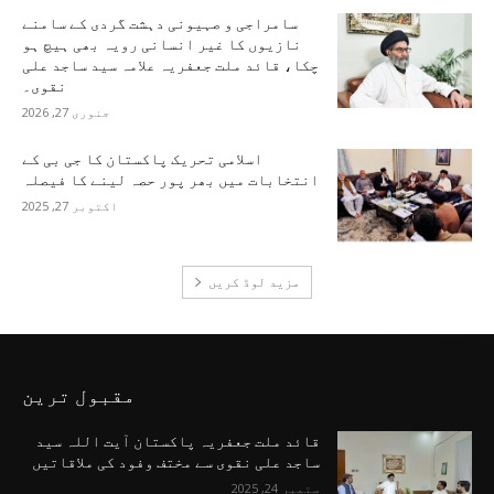
سامراجی و صہیونی دہشت گردی کے سامنے
نازیوں کا غیر انسانی رویہ بھی ہیچ ہو
چکا، قائد ملت جعفریہ علامہ سید ساجد علی
نقوی۔
جنوری 27, 2026
اسلامی تحریک پاکستان کا جی بی کے
انتخابات میں بھر پور حصہ لینے کا فیصلہ
اکتوبر 27, 2025
مزید لوڈ کریں
مقبول ترین
قائد ملت جعفریہ پاکستان آیت اللہ سید
ساجد علی نقوی سے مختف وفود کی ملاقاتیں
ستمبر 24, 2025