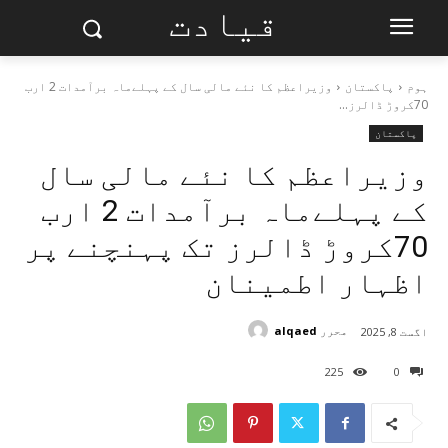
قیادت
ہوم
پاکستان
وزیراعظم کا نئے مالی سال کے پہلےماہ برآمدات 2 ارب
70کروڑ ڈالرز...
پاکستان
وزیراعظم کا نئے مالی سال
کے پہلےماہ برآمدات 2 ارب
70کروڑ ڈالرز تک پہنچنے پر
اظہار اطمینان
محرر
alqaed
اگست 8, 2025
225
0