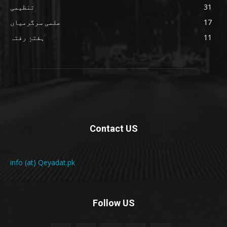
31
تنظیمی
17
علمی سرگرمیاں
11
ہفتۂِ رفتہ
Contact US
info (at) Qeyadat.pk
Follow US