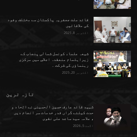
قائد ملت جعفریہ پاکستان سے مختلف وفود
کی ملاقاتیں
اکتوبر 8, 2025
شیعہ علماء کونسل شمالی پنجاب کے
زیراہتمام منعقدہ اجلاسِ میں مرکزی
رہنماؤں کی شرکت ۔
اکتوبر 20, 2025
تازہ ترین
شہید قائد عارف حسین الحسینی نے اتحاد و
حدت کیلئے گراں قدر خدمات سر انجام دیں
، علامہ سید ساجد علی نقوی
اگست 5, 2026