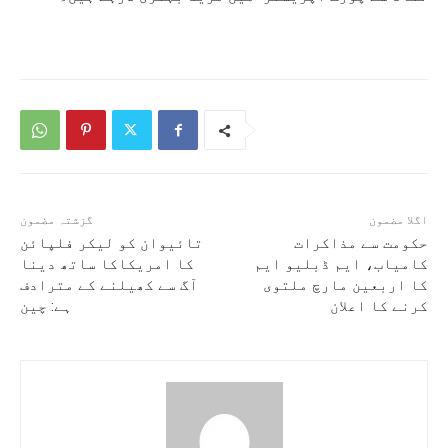
اگلا مضمون
گزشتہ مضمون
حکومت سے مذاکرات
تائیوان کو لیکر فلپائن
کامیاب، ایم ڈبلیو ایم
کا امریکاکا ساتھ دینا
کا اربعین مارچ ملتوی
آگ سے کھیلنے کے مترادف
کرنے کا اعلان
ہے: چین