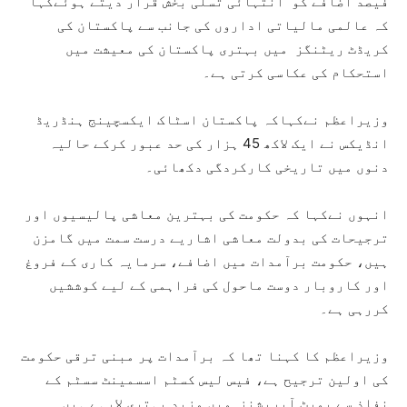
فیصد اضافے کو انتہائی تسلی بخش قرار دیتے ہوئےکہا
کہ عالمی مالیاتی اداروں کی جانب سے پاکستان کی
کریڈٹ ریٹنگز میں بہتری پاکستان کی معیشت میں
استحکام کی عکاسی کرتی ہے۔
وزیراعظم نےکہاکہ پاکستان اسٹاک ایکسچینج ہنڈریڈ
انڈیکس نے ایک لاکھ 45 ہزار کی حد عبور کرکے حالیہ
دنوں میں تاریخی کارکردگی دکھائی۔
انہوں نےکہا کہ حکومت کی بہترین معاشی پالیسیوں اور
ترجیحات کی بدولت معاشی اشاریے درست سمت میں گامزن
ہیں، حکومت برآمدات میں اضافے، سرمایہ کاری کے فروغ
اور کاروبار دوست ماحول کی فراہمی کے لیے کوششیں
کررہی ہے۔
وزیراعظم کا کہنا تھا کہ برآمدات پر مبنی ترقی حکومت
کی اولین ترجیح ہے، فیس لیس کسٹم اسسمینٹ سسٹم کے
نفاذ سے پورٹ آپریشنز میں مزید بہتری لارہے ہیں۔