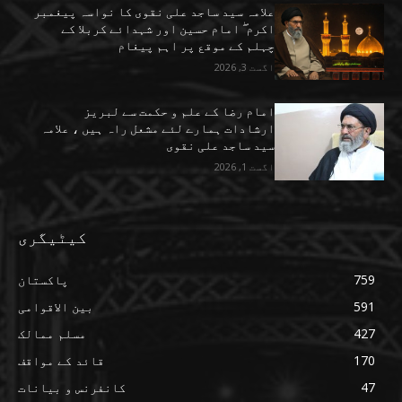
علامہ سید ساجد علی نقوی کا نواسہ پیغمبر
اکرم ۖ امام حسین اور شہدائے کربلا کے
چہلم کے موقع پر اہم پیغام
اگست 3, 2026
امام رضا کے علم و حکمت سے لبریز
ارشادات ہمارے لئے مشعل راہ ہیں ، علامہ
سید ساجد علی نقوی
اگست 1, 2026
کیٹیگری
759
پاکستان
591
بین الاقوامی
427
مسلم ممالک
170
قائد کے مواقف
47
کانفرنس و بیانات