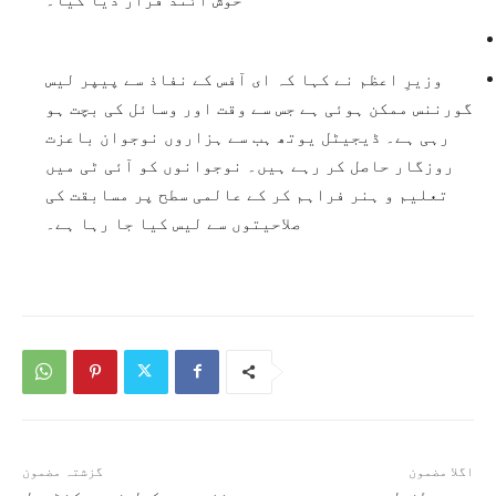
وزیرِ اعظم نے کہا کہ ای آفس کے نفاذ سے پیپر لیس
گورننس ممکن ہوئی ہے جس سے وقت اور وسائل کی بچت ہو
رہی ہے۔ ڈیجیٹل یوتھ ہب سے ہزاروں نوجوان باعزت
روزگار حاصل کر رہے ہیں۔ نوجوانوں کو آئی ٹی میں
تعلیم و ہنر فراہم کر کے عالمی سطح پر مسابقت کی
صلاحیتوں سے لیس کیا جا رہا ہے۔
اگلا مضمون
گزشتہ مضمون