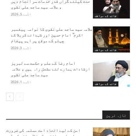
حدت کیلئے گراں قدر خدمات سر انجام دیں
، علامہ سید ساجد علی نقوی
اگست 5, 2026
قائد کے مواقف
علامہ سید ساجد علی نقوی کا نواسہ پیغمبر
اکرم ۖ امام حسین اور شہدائے کربلا کے
چہلم کے موقع پر اہم پیغام
اگست 3, 2026
قائد کے مواقف
امام رضا کے علم و حکمت سے لبریز
ارشادات ہمارے لئے مشعل راہ ہیں ، علامہ
سید ساجد علی نقوی
اگست 1, 2026
قائد کے مواقف
تازہ ترین
امن کے لیے اتحاد امت مسلمہ کی ضرورت
ہے۔ سامراجی سازشوں کے خلاف ماضی کی طرح