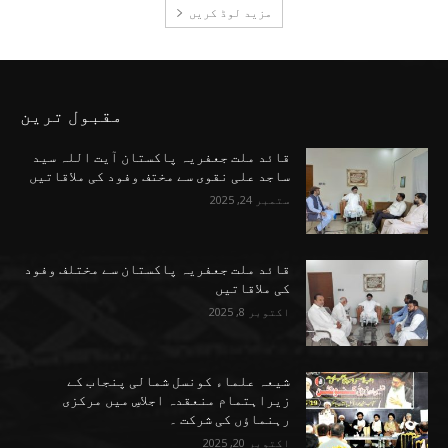
مزید لوڈ کریں
مقبول ترین
قائد ملت جعفریہ پاکستان آیت اللہ سید
ساجد علی نقوی سے مختف وفود کی ملاقاتیں
ستمبر 24, 2025
قائد ملت جعفریہ پاکستان سے مختلف وفود
کی ملاقاتیں
اکتوبر 8, 2025
شیعہ علماء کونسل شمالی پنجاب کے
زیراہتمام منعقدہ اجلاسِ میں مرکزی
رہنماؤں کی شرکت ۔
اکتوبر 20, 2025