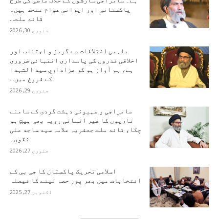
پاکستانی اور ایرانی عوام متحد ہیں۔
قائد ملت...
جنوری 30, 2026
باہمی اختلافات سے گریز و اجتناب اور
اخلاقی قدروں کی پاسداری انتہائی ضروری
ہے، ہم آواز ہو کر عزاداریِ سید الشہدا
کے فروغ میں...
جنوری 29, 2026
سامراجی و صہیونی دہشت گردی کے سامنے
نازیوں کا غیر انسانی رویہ بھی ہیچ ہو
چکا، قائد ملت جعفریہ علامہ سید ساجد علی
نقوی۔
جنوری 27, 2026
اسلامی تحریک پاکستان کا جی بی کے
انتخابات میں بھر پور حصہ لینے کا فیصلہ
اکتوبر 27, 2025