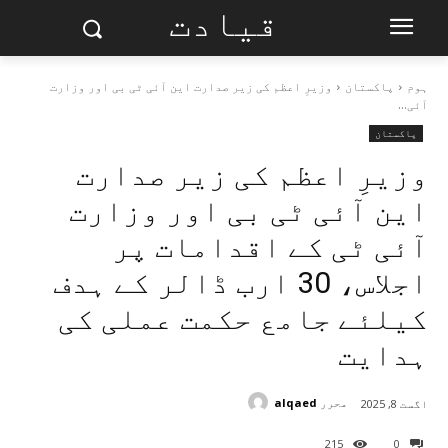
قیادت
ہوم
پاکستان
وزیرِ اعظم کی زیر صدارت این آئی ٹی بی اور وزارت
آئی...
پاکستان
وزیرِ اعظم کی زیر صدارت
این آئی ٹی بی اور وزارت
آئی ٹی کے اقدامات پر
اجلاس، 30 ارب ڈالر کے ہدف
کیلئے جامع حکمت عملی کی
ہدایت
محرر
alqaed
اگست 8, 2025
215
0