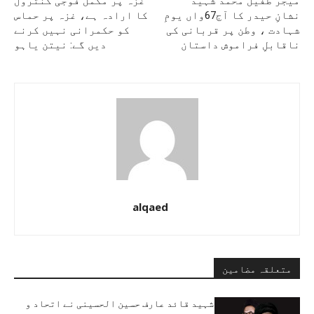
میجر طفیل محمد شہید
غزہ پر مکمل فوجی کنٹرول
نشانِ حیدر کا آج67واں یومِ
کا ارادہ ہے، غزہ پر حماس
شہادت ، وطن پر قربانی کی
کو حکمرانی نہیں کرنے
ناقابلِ فراموش داستان
دیں گے: نیتن یاہو
alqaed
متعلقہ مضامین
شہید قائد عارف حسین الحسینی نے اتحاد و