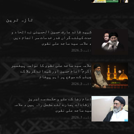
تازہ ترین
شہید قائد عارف حسین الحسینی نے اتحاد و
حدت کیلئے گراں قدر خدمات سر انجام دیں
، علامہ سید ساجد علی نقوی
اگست 5, 2026
علامہ سید ساجد علی نقوی کا نواسہ پیغمبر
اکرم ۖ امام حسین اور شہدائے کربلا کے
چہلم کے موقع پر اہم پیغام
اگست 3, 2026
امام رضا کے علم و حکمت سے لبریز
ارشادات ہمارے لئے مشعل راہ ہیں ، علامہ
سید ساجد علی نقوی
اگست 1, 2026