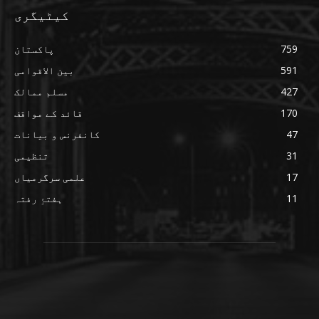
کیٹیگری
759
پاکستان
591
بین الاقوامی
427
مسلم ممالک
170
قائد کے مواقف
47
کانفرنس و بیانات
31
تنظیمی
17
علمی سرگرمیاں
11
ہفتۂِ رفتہ