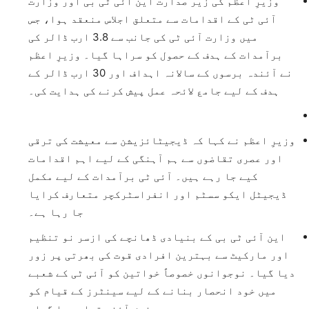
وزیرِ اعظم کی زیر صدارت این آئی ٹی بی اور وزارت
آئی ٹی کے اقدامات سے متعلق اجلاس منعقد ہوا، جس
میں وزارت آئی ٹی کی جانب سے 3.8 ارب ڈالر کی
برآمدات کے ہدف کے حصول کو سراہا گیا۔ وزیرِ اعظم
نے آئندہ برسوں کے سالانہ اہداف اور 30 ارب ڈالر کے
ہدف کے لیے جامع لائحہ عمل پیش کرنے کی ہدایت کی۔
وزیرِ اعظم نے کہا کہ ڈیجیٹائزیشن سے معیشت کی ترقی
اور عصری تقاضوں سے ہم آہنگی کے لیے اہم اقدامات
کیے جا رہے ہیں۔ آئی ٹی برآمدات کے لیے مکمل
ڈیجیٹل ایکو سسٹم اور انفراسٹرکچر متعارف کرایا
جا رہا ہے۔
این آئی ٹی بی کے بنیادی ڈھانچے کی ازسر نو تنظیم
اور مارکیٹ سے بہترین افرادی قوت کی بھرتی پر زور
دیا گیا۔ نوجوانوں خصوصاً خواتین کو آئی ٹی کے شعبے
میں خود انحصار بنانے کے لیے سینٹرز کے قیام کو
خوش آئند قرار دیا گیا۔