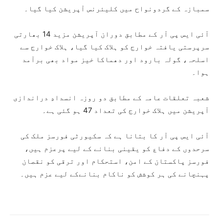
سمبازہ کے گردونواح میں کلیئرنس آپریشن کیا گیا۔
آئی ایس پی آر کے مطابق دوران آپریشن مزید 14 بھارتی
سرپرستی یافتہ خوارج کو ہلاک کیا گیا، ہلاک خوارج سے
اسلحہ، گولہ بارود اور دھماکا خیز مواد بھی برآمد
ہوا۔
شعبہ تعلقات عامہ کے مطابق دو روزہ انسدادِ دراندازی
آپریشن میں ہلاک خوارج کی تعداد 47 ہو گئی ہے۔
آئی ایس پی آر کا بتانا ہے کہ سکیورٹی فورسز ملک کی
سرحدوں کے دفاع کو یقینی بنانے کے لیے پرعزم ہیں،
فورسز پاکستان کے امن، استحکام اور ترقی کو نقصان
پہنچانے کی ہر کوشش کو ناکام بنانےکے لیے عزم ہیں۔