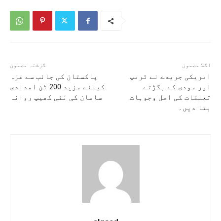
اگلا مضمون
گزشتہ مضمون
امریکی جریدے نے ٹرمپ
پاکستان کی جانب سے غزہ
اور مودی کے بگڑتے
کیلئے مزید 200 ٹن امدادی
تعلقات کی اصل وجوہات
سامان کی نئی کھیپ روانہ
بتا دیں۔