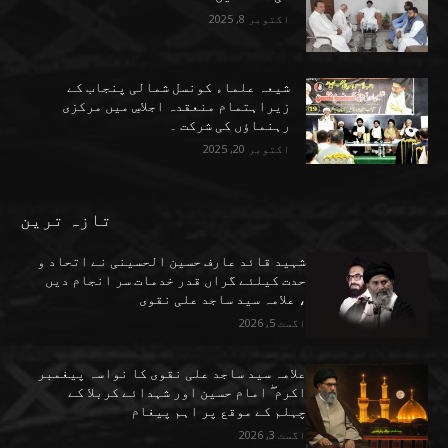
اکتوبر 8, 2025
شیعہ علماء کونسل شمالی پنجاب کے
زیراہتمام منعقدہ اجلاسِ میں مرکزی
رہنماؤں کی شرکت ۔
اکتوبر 20, 2025
تازہ ترین
شہید قائد عارف حسین الحسینی نے اتحاد و
حدت کیلئے گراں قدر خدمات سر انجام دیں
، علامہ سید ساجد علی نقوی
اگست 5, 2026
علامہ سید ساجد علی نقوی کا نواسہ پیغمبر
اکرم ۖ امام حسین اور شہدائے کربلا کے
چہلم کے موقع پر اہم پیغام
اگست 3, 2026