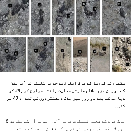
سکیورٹی فورسز نے پاک افغان سرحد پر کلیئرنس آپریشن
کے دوران مزید 14 بھارتی حمایت یافتہ خوارج کو ہلاک کر
دیا جس کے بعد دو روز میں ہلاک دہشتگردوں کی تعداد 47 ہو
گئی۔
پاک فوج کے شعبہ تعلقات عامہ آئی ایس پی آر کے مطابق 8
اور 9 اگست کی درمیانی شب پاک افغان سرحد کے ساتھ