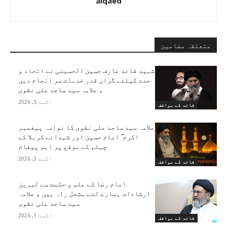
alqaed
متعلقہ مضامین
شہید قائد عارف حسین الحسینی نے اتحاد و
حدت کیلئے گراں قدر خدمات سر انجام دیں
، علامہ سید ساجد علی نقوی
اگست 5, 2026
قائد کے مواقف
علامہ سید ساجد علی نقوی کا نواسہ پیغمبر
اکرم ۖ امام حسین اور شہدائے کربلا کے
چہلم کے موقع پر اہم پیغام
اگست 3, 2026
قائد کے مواقف
امام رضا کے علم و حکمت سے لبریز
ارشادات ہمارے لئے مشعل راہ ہیں ، علامہ
سید ساجد علی نقوی
اگست 1, 2026
قائد کے مواقف