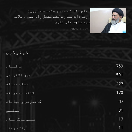
امام رضا کے علم و حکمت سے لبریز
ارشادات ہمارے لئے مشعل راہ ہیں ، علامہ
سید ساجد علی نقوی
اگست 1, 2026
کیٹیگری
759
پاکستان
591
بین الاقوامی
427
مسلم ممالک
170
قائد کے مواقف
47
کانفرنس و بیانات
31
تنظیمی
17
علمی سرگرمیاں
11
ہفتۂِ رفتہ