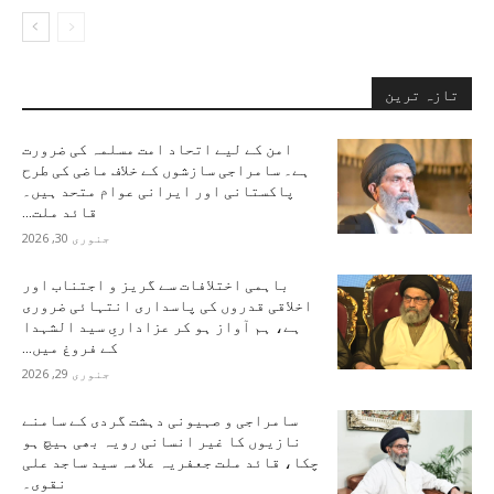
تازہ ترین
امن کے لیے اتحاد امت مسلمہ کی ضرورت
ہے۔ سامراجی سازشوں کے خلاف ماضی کی طرح
پاکستانی اور ایرانی عوام متحد ہیں۔
قائد ملت...
جنوری 30, 2026
باہمی اختلافات سے گریز و اجتناب اور
اخلاقی قدروں کی پاسداری انتہائی ضروری
ہے، ہم آواز ہو کر عزاداریِ سید الشہدا
کے فروغ میں...
جنوری 29, 2026
سامراجی و صہیونی دہشت گردی کے سامنے
نازیوں کا غیر انسانی رویہ بھی ہیچ ہو
چکا، قائد ملت جعفریہ علامہ سید ساجد علی
نقوی۔