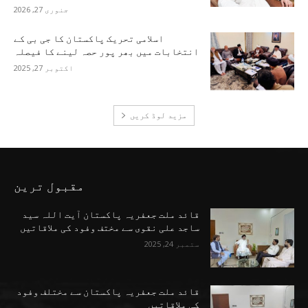
جنوری 27, 2026
اسلامی تحریک پاکستان کا جی بی کے
انتخابات میں بھر پور حصہ لینے کا فیصلہ
اکتوبر 27, 2025
مزید لوڈ کریں
مقبول ترین
قائد ملت جعفریہ پاکستان آیت اللہ سید
ساجد علی نقوی سے مختف وفود کی ملاقاتیں
ستمبر 24, 2025
قائد ملت جعفریہ پاکستان سے مختلف وفود
کی ملاقاتیں