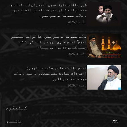
شہید قائد عارف حسین الحسینی نے اتحاد و
حدت کیلئے گراں قدر خدمات سر انجام دیں
، علامہ سید ساجد علی نقوی
اگست 5, 2026
علامہ سید ساجد علی نقوی کا نواسہ پیغمبر
اکرم ۖ امام حسین اور شہدائے کربلا کے
چہلم کے موقع پر اہم پیغام
اگست 3, 2026
امام رضا کے علم و حکمت سے لبریز
ارشادات ہمارے لئے مشعل راہ ہیں ، علامہ
سید ساجد علی نقوی
اگست 1, 2026
کیٹیگری
759
پاکستان