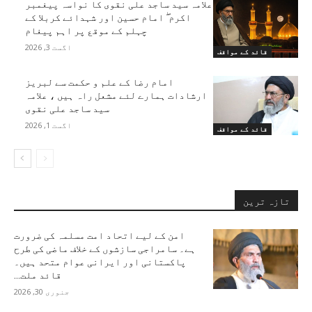
علامہ سید ساجد علی نقوی کا نواسہ پیغمبر
اکرم ۖ امام حسین اور شہدائے کربلا کے
چہلم کے موقع پر اہم پیغام
اگست 3, 2026
قائد کے مواقف
امام رضا کے علم و حکمت سے لبریز
ارشادات ہمارے لئے مشعل راہ ہیں ، علامہ
سید ساجد علی نقوی
اگست 1, 2026
قائد کے مواقف
تازہ ترین
امن کے لیے اتحاد امت مسلمہ کی ضرورت
ہے۔ سامراجی سازشوں کے خلاف ماضی کی طرح
پاکستانی اور ایرانی عوام متحد ہیں۔
قائد ملت...
جنوری 30, 2026