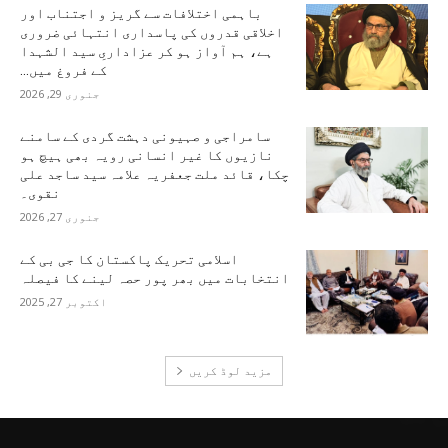
باہمی اختلافات سے گریز و اجتناب اور
اخلاقی قدروں کی پاسداری انتہائی ضروری
ہے، ہم آواز ہو کر عزاداریِ سید الشہدا
کے فروغ میں...
جنوری 29, 2026
سامراجی و صہیونی دہشت گردی کے سامنے
نازیوں کا غیر انسانی رویہ بھی ہیچ ہو
چکا، قائد ملت جعفریہ علامہ سید ساجد علی
نقوی۔
جنوری 27, 2026
اسلامی تحریک پاکستان کا جی بی کے
انتخابات میں بھر پور حصہ لینے کا فیصلہ
اکتوبر 27, 2025
مزید لوڈ کریں