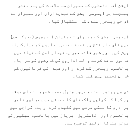
ایشن آف انڈسٹری کے ممبران سے ملاقات کی ہے، دفتر
پہنچنے پر ایسوسی ایشن کے عہدیداران اور ممبران نے
ڈی جی رینجرز سندھ کا استقبال کیا۔
ایسوسی ایشن کے ممبران نے بنیان المرصوص (معرکہ حق)
میں شان دار فتح پر تمام دفاعی اداروں کو مبارک باد
پیش کی، اور شہر قائد میں پائیدار امن کے قیام میں
قانون نافذ کرنے والے اداروں کی کاوشوں کو سراہا،
بالخصوص رینجرز کے کردار اور شہدا کی قربانیوں کو
خراج تحسین پیش کیا گیا۔
ڈی جی رینجرز سندھ میجر جنرل محمد شمریز نے اس موقع
پر کہا کہ کراچی پاکستان کا معاشی حب ہے، اور تاجر
برادری کا ملکی ترقی میں کلیدی کردار ہے، کراچی میں
بالعموم اور انڈسٹریل ایریاز میں بالخصوص سیکیورٹی
مؤثر بنانا اوّلین ترجیح ہے۔