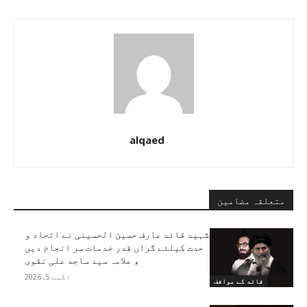
alqaed
متعلقہ مضامین
شہید قائد عارف حسین الحسینی نے اتحاد و
حدت کیلئے گراں قدر خدمات سر انجام دیں
، علامہ سید ساجد علی نقوی
اگست 5, 2026
قائد کے مواقف