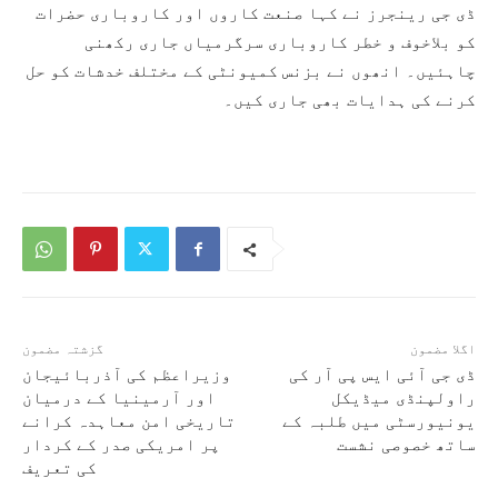
ڈی جی رینجرز نے کہا صنعت کاروں اور کاروباری حضرات
کو بلاخوف و خطر کاروباری سرگرمیاں جاری رکھنی
چاہئیں۔ انھوں نے بزنس کمیونٹی کے مختلف خدشات کو حل
کرنے کی ہدایات بھی جاری کیں۔
اگلا مضمون
گزشتہ مضمون
ڈی جی آئی ایس پی آر کی
وزیراعظم کی آذربائیجان
راولپنڈی میڈیکل
اور آرمینیا کے درمیان
یونیورسٹی میں طلبہ کے
تاریخی امن معاہدہ کرانے
ساتھ خصوصی نشست
پر امریکی صدر کے کردار
کی تعریف