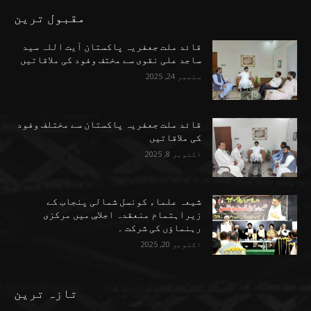
مقبول ترین
قائد ملت جعفریہ پاکستان آیت اللہ سید
ساجد علی نقوی سے مختف وفود کی ملاقاتیں
ستمبر 24, 2025
قائد ملت جعفریہ پاکستان سے مختلف وفود
کی ملاقاتیں
اکتوبر 8, 2025
شیعہ علماء کونسل شمالی پنجاب کے
زیراہتمام منعقدہ اجلاسِ میں مرکزی
رہنماؤں کی شرکت ۔
اکتوبر 20, 2025
تازہ ترین