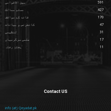
591
بین الاقوامی
427
مسلم ممالک
170
قائد کے مواقف
47
کانفرنس و بیانات
31
تنظیمی
17
علمی سرگرمیاں
11
ہفتۂِ رفتہ
Contact US
info (at) Qeyadat.pk