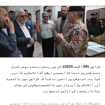
کراچی (09 اگست 2025): ڈی جی رینجرز سندھ میجر جنرل
محمد شمریز نے سائٹ ایسوسی ایشن آف انڈسٹری کا دورہ
کیا ہے، اس موقع پر انھوں نے کہا کہ کراچی میں بالعموم
اور انڈسٹریل ایریاز میں بالخصوص سیکیورٹی مؤثر
بنانا رینجرز کی اوّلین ترجیح ہے۔
تفصیلات کے مطابق ڈی جی رینجرز سندھ نے سائٹ ایسوسی