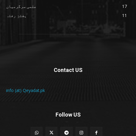
17
علمی سرگرمیاں
11
ہفتۂِ رفتہ
Contact US
info (at) Qeyadat.pk
Follow US