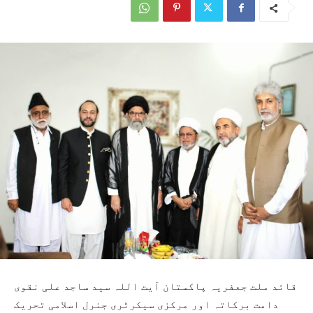
قائد ملت جعفریہ پاکستان آیت اللہ سید ساجد علی نقوی
دامت برکاتہ اور مرکزی سیکرٹری جنرل اسلامی تحریک