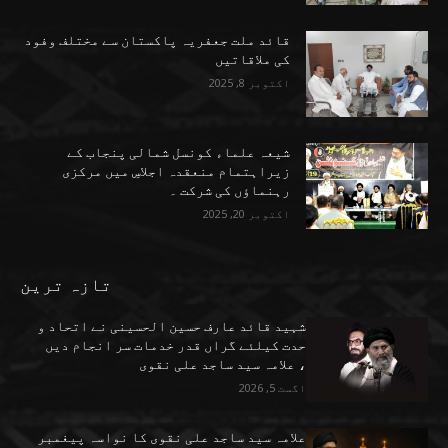
قائد ملت جعفریہ پاکستان سے مختلف وفود
کی ملاقاتیں
اکتوبر 8, 2025
شیعہ علماء کونسل شمالی پنجاب کے
زیراہتمام منعقدہ اجلاسِ میں مرکزی
رہنماؤں کی شرکت ۔
اکتوبر 20, 2025
تازہ ترین
شہید قائد عارف حسین الحسینی نے اتحاد و
حدت کیلئے گراں قدر خدمات سر انجام دیں
، علامہ سید ساجد علی نقوی
اگست 5, 2026
علامہ سید ساجد علی نقوی کا نواسہ پیغمبر