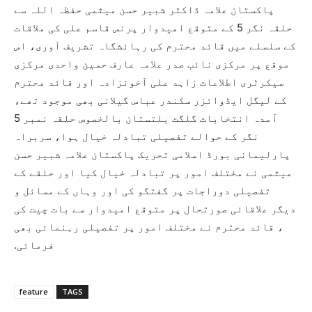
پاکستان علامہ ڈاکٹر شبیر حسن میثمی حفظہ اللہ سے
حلقہ نگر 5 کے متوقع امیدوار پرنس قاسم علی کی ملاقات
کے سلسلے میں قائد محترم کی رہائشگاہ تشریف آوری، اس
موقع پر مرکزی نائب صدر علامہ عارف حسین واحدی مرکزی
سیکرٹری اطلاعات زاہد علی آخونزادہ اور قائد محترم
کے لیگل ایڈوائزر سکندر عباس گیلانی بھی موجود تھے،
آمدہ انتخابات گلگت بلتستان بالخصوص حلقہ نمبر 5
نگر کے حوالے تفصیلی تبادلہ خیال ہوا، سربراہ
پارلیمانی بورڈ اسلامی تحریک پاکستان علامہ شبیر حسن
میثمی نے مختلف امور پر تبادلہ خیال کیا اور حلقے کے
تفصیلی دوراجات پر گفتگو کی اور وہاں کے مسائل و
دیگر علاقائی صورتحال پر متوقع امیدوار سے بات چیت کی
، قائد محترم نے مختلف امور پر تفصیلی رہنمائی بھی
فرمائی.
feature
TAGS