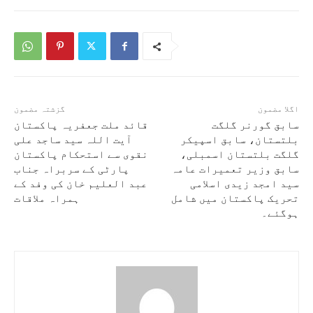
اگلا مضمون
گزشتہ مضمون
سابق گورنر گلگت
قائد ملت جعفریہ پاکستان
بلتستان، سابق اسپیکر
آیت اللہ سید ساجد علی
گلگت بلتستان اسمبلی،
نقوی سے استحکام پاکستان
سابق وزیر تعمیرات عامہ
پارٹی کے سربراہ جناب
سید امجد زیدی اسلامی
عبد العلیم خان کی وفد کے
تحریک پاکستان میں شامل
ہمراہ ملاقات
ہوگئے۔