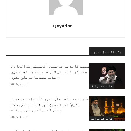
Qeyadat
متعلقہ مضامین
شہید قائد عارف حسین الحسینی نے اتحاد و
حدت کیلئے گراں قدر خدمات سر انجام دیں
، علامہ سید ساجد علی نقوی
اگست 5, 2026
قائد کے مواقف
علامہ سید ساجد علی نقوی کا نواسہ پیغمبر
اکرم ۖ امام حسین اور شہدائے کربلا کے
چہلم کے موقع پر اہم پیغام
اگست 3, 2026
قائد کے مواقف