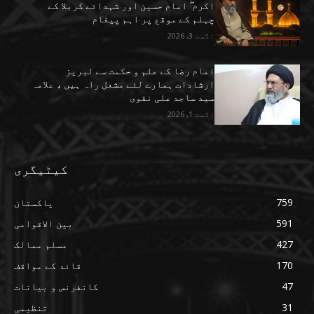
اکرم ۖ امام حسین اور شہدائے کربلا کے
چہلم کے موقع پر اہم پیغام
اگست 3, 2026
امام رضا کے علم و حکمت سے لبریز
ارشادات ہمارے لئے مشعل راہ ہیں ، علامہ
سید ساجد علی نقوی
اگست 1, 2026
کیٹیگری
759
پاکستان
591
بین الاقوامی
427
مسلم ممالک
170
قائد کے مواقف
47
کانفرنس و بیانات
31
تنظیمی