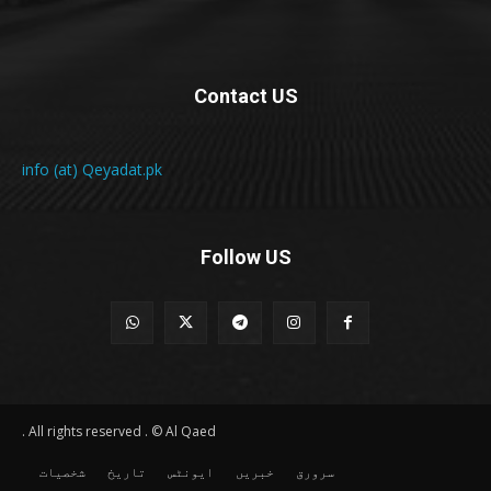
Contact US
info (at) Qeyadat.pk
Follow US
All rights reserved . © Al Qaed .
سرورق
خبریں
ایونٹس
تاریخ
شخصیات