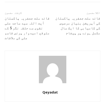
اگلا مضمون
گزشتہ مضمون
قائد ملت جعفریہ پاکستان
قائد ملت جعفریہ پاکستان
کی آپریشن بنیان مرصوص
آیت اللہ سید ساجد علی
کی کامیابی کا ایک سال
نقوی سے حلقہ نگر 5 کے
مکمل ہونے پر پیغام
متوقع امیدوار پرنس قاسم
علی کی ملاقات
Qeyadat