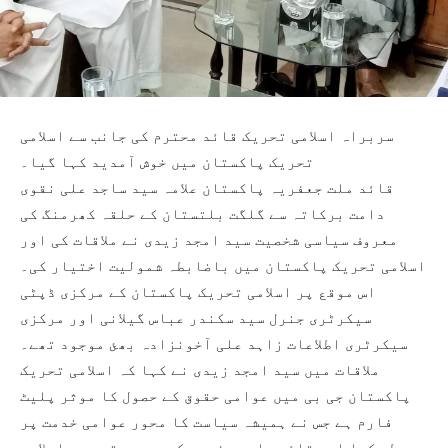
سربراہ اسلامی تحریک قائد محترم کی جانب سے اسلامی
تحریک پاکستان میں خوش آمدید کہا گیا۔
قائد ملت جعفریہ پاکستان علامہ سید ساجد علی نقوی
دامت برکاتہ سے گلگت بلتستان کے حلقہ کھرمنگ کی
معروف سیاسی شخصیت سید امجد زیدی نے ملاقات کی اور
اسلامی تحریک پاکستان میں باضابطہ شمولیت اختیار کی۔
اس موقع پر اسلامی تحریک پاکستان کے مرکزی ڈپٹی
سیکرٹری جنرل سید سکندر عباس گیلانی اور مرکزی
سیکرٹری اطلاعات زاہد علی آخونزادہ بھئ موجود تھے۔
ملاقات میں سید امجد زیدی نے کہا کہ اسلامی تحریک
پاکستان جی بی میں عوامی حقوق کے حصول کا موثر پلیٹ
فارم ہے جس نے ہمیشہ سیاست کا محور عوامی خدمت پر
محیط رکھا اور قائد ملت جعفریہ کی سرپرستی میں اسلامی