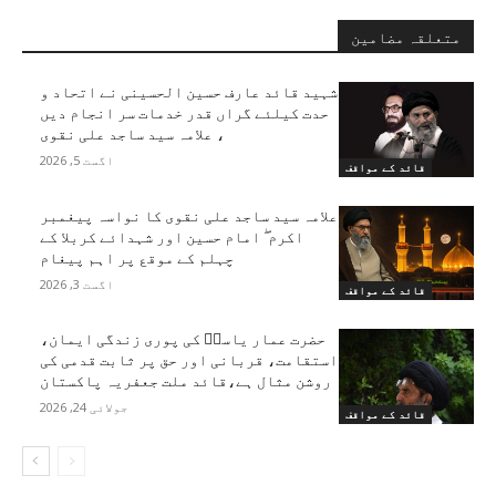
متعلقہ مضامین
شہید قائد عارف حسین الحسینی نے اتحاد و
حدت کیلئے گراں قدر خدمات سر انجام دیں
، علامہ سید ساجد علی نقوی
اگست 5, 2026
قائد کے مواقف
علامہ سید ساجد علی نقوی کا نواسہ پیغمبر
اکرم ۖ امام حسین اور شہدائے کربلا کے
چہلم کے موقع پر اہم پیغام
اگست 3, 2026
قائد کے مواقف
حضرت عمار یاسرؑ کی پوری زندگی ایمان،
استقامت، قربانی اور حق پر ثابت قدمی کی
روشن مثال ہے،قائد ملت جعفریہ پاکستان
جولائی 24, 2026
قائد کے مواقف