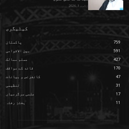
اگست 1, 2026
کیٹیگری
759
پاکستان
591
بین الاقوامی
427
مسلم ممالک
170
قائد کے مواقف
47
کانفرنس و بیانات
31
تنظیمی
17
علمی سرگرمیاں
11
ہفتۂِ رفتہ