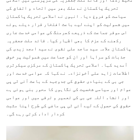
تحریک پاکستان نے ملک بھر میں اتحاد و اتفاق کی
سیاست کو فروغ دیا۔ انہوں نے اسلامی تحریک پاکستان
میں شمولیت کو اپنے لیے باعث افتخار قرار دیتے ہوئے
اس موقر جماعت کے ذریعے کھرمنگ کی عوامی خدمت جاری
رکھنے کے عزم کا بھی اظہار کیا۔ قائد ملت جعفریہ
پاکستان علامہ سید ساجد علی نقوی نے سید امجد زیدی کی
جذبات کو سراہا اور ان کو جماعت میں شمولیت پر خوش
آمدید کہا۔ اسلامی تحریک پاکستان کے مرکزی سیکرٹری
اطلاعات زاہد علی آخونزادہ نے کہا کہ عوامی خدمت اور
جی بی کے بنیادی حقوق کی جدوجہد کے باعث آئی ٹی پی
عوام اور سیاسی شخصیت کی نگاہوں کا محور بنی ہوئی ہے
اور انشاء اللہ جی بی کی تعمیر و ترقی میں اور عوامی
حقوق کی حصول کے لیے آئی ٹی پی ماضی کی طرح اپنا مثبت
کردار اداء کرتی رہے گی۔