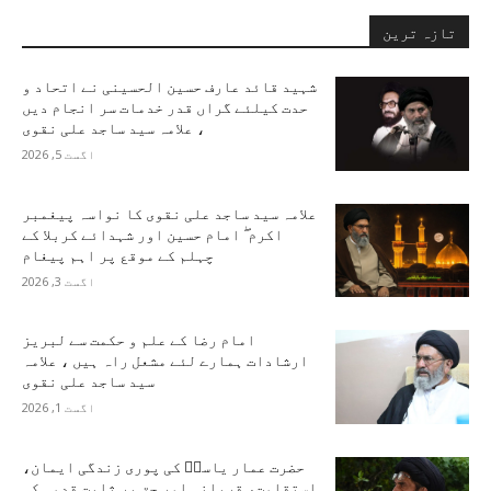
تازہ ترین
شہید قائد عارف حسین الحسینی نے اتحاد و
حدت کیلئے گراں قدر خدمات سر انجام دیں
، علامہ سید ساجد علی نقوی
اگست 5, 2026
علامہ سید ساجد علی نقوی کا نواسہ پیغمبر
اکرم ۖ امام حسین اور شہدائے کربلا کے
چہلم کے موقع پر اہم پیغام
اگست 3, 2026
امام رضا کے علم و حکمت سے لبریز
ارشادات ہمارے لئے مشعل راہ ہیں ، علامہ
سید ساجد علی نقوی
اگست 1, 2026
حضرت عمار یاسرؑ کی پوری زندگی ایمان،
استقامت، قربانی اور حق پر ثابت قدمی کی