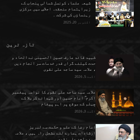
شیعہ علماء کونسل شمالی پنجاب کے
زیراہتمام منعقدہ اجلاسِ میں مرکزی
رہنماؤں کی شرکت ۔
اکتوبر 20, 2025
تازہ ترین
شہید قائد عارف حسین الحسینی نے اتحاد و
حدت کیلئے گراں قدر خدمات سر انجام دیں
، علامہ سید ساجد علی نقوی
اگست 5, 2026
علامہ سید ساجد علی نقوی کا نواسہ پیغمبر
اکرم ۖ امام حسین اور شہدائے کربلا کے
چہلم کے موقع پر اہم پیغام
اگست 3, 2026
امام رضا کے علم و حکمت سے لبریز
ارشادات ہمارے لئے مشعل راہ ہیں ، علامہ
سید ساجد علی نقوی