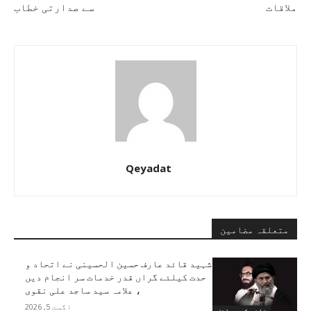
ملاقات
سے صدارتی خطاب
Qeyadat
متعلقہ مضامین
شہید قائد عارف حسین الحسینی نے اتحاد و
حدت کیلئے گراں قدر خدمات سر انجام دیں
، علامہ سید ساجد علی نقوی
اگست 5, 2026
قائد کے مواقف