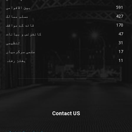
591
بین الاقوامی
427
مسلم ممالک
170
قائد کے مواقف
47
کانفرنس و بیانات
31
تنظیمی
17
علمی سرگرمیاں
11
ہفتۂِ رفتہ
Contact US