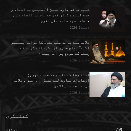
شہید قائد عارف حسین الحسینی نے اتحاد و
حدت کیلئے گراں قدر خدمات سر انجام دیں
، علامہ سید ساجد علی نقوی
اگست 5, 2026
علامہ سید ساجد علی نقوی کا نواسہ پیغمبر
اکرم ۖ امام حسین اور شہدائے کربلا کے
چہلم کے موقع پر اہم پیغام
اگست 3, 2026
امام رضا کے علم و حکمت سے لبریز
ارشادات ہمارے لئے مشعل راہ ہیں ، علامہ
سید ساجد علی نقوی
اگست 1, 2026
کیٹیگری
759
پاکستان