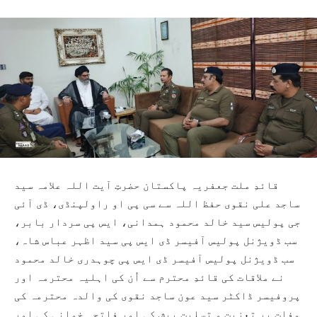
قائدِ ملت جعفریہ پاکستان حضرتِ آیت اللہ علامہ سید
ساجد علی نقوی حفظ اللہ سے سی پی او راولپنڈی، ڈی آئی
جی پولیس سید خالد محمود ہمدانی، ایس پی سردار بابر،
سب ڈویژنل پولیس آفیسر ڈی ایس پی سید اظہر عباس شاہ،
سب ڈویژنل پولیس آفیسر ڈی ایس پی چوہدری خالد محمود
نے ملاقات کی قائدِ محترم سے اُن کی اہلیہ محترمہ اور
پروفیسر ڈاکٹر سید عون ساجد نقوی کی والدہ محترمہ کی
وفات پر تعزیت و تسلیت پیش کی اور فاتحہ خوانی کی اور