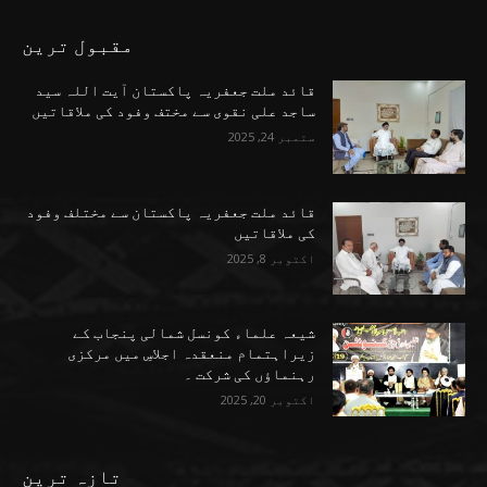
مقبول ترین
قائد ملت جعفریہ پاکستان آیت اللہ سید
ساجد علی نقوی سے مختف وفود کی ملاقاتیں
ستمبر 24, 2025
قائد ملت جعفریہ پاکستان سے مختلف وفود
کی ملاقاتیں
اکتوبر 8, 2025
شیعہ علماء کونسل شمالی پنجاب کے
زیراہتمام منعقدہ اجلاسِ میں مرکزی
رہنماؤں کی شرکت ۔
اکتوبر 20, 2025
تازہ ترین