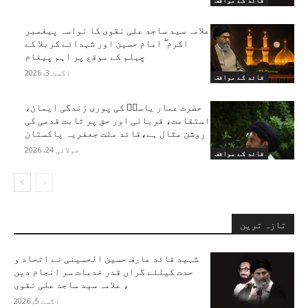
علامہ سید ساجد علی نقوی کا نواسہ پیغمبر
اکرم ۖ امام حسین اور شہدائے کربلا کے
چہلم کے موقع پر اہم پیغام
اگست 3, 2026
قائد کے مواقف
حضرت عمار یاسرؑ کی پوری زندگی ایمان،
استقامت، قربانی اور حق پر ثابت قدمی کی
روشن مثال ہے،قائد ملت جعفریہ پاکستان
جولائی 24, 2026
قائد کے مواقف
تازہ ترین
شہید قائد عارف حسین الحسینی نے اتحاد و
حدت کیلئے گراں قدر خدمات سر انجام دیں
، علامہ سید ساجد علی نقوی
اگست 5, 2026