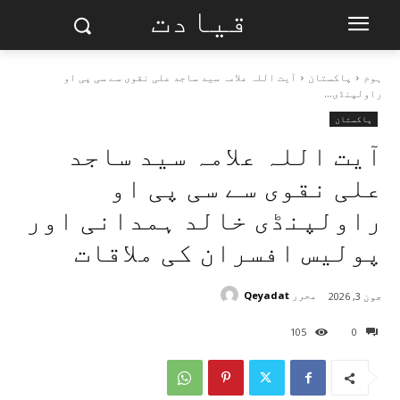
قیادت
ہوم
پاکستان
آیت اللہ علامہ سید ساجد علی نقوی سے سی پی او
راولپنڈی...
پاکستان
آیت اللہ علامہ سید ساجد
علی نقوی سے سی پی او
راولپنڈی خالد ہمدانی اور
پولیس افسران کی ملاقات
محرر
Qeyadat
جون 3, 2026
105
0