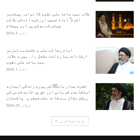
علامہ سید ساجد علی نقوی کا نواسہ پیغمبر
اکرم ۖ امام حسین اور شہدائے کربلا کے
چہلم کے موقع پر اہم پیغام
اگست 3, 2026
امام رضا کے علم و حکمت سے لبریز
ارشادات ہمارے لئے مشعل راہ ہیں ، علامہ
سید ساجد علی نقوی
اگست 1, 2026
حضرت عمار یاسرؑ کی پوری زندگی ایمان،
استقامت، قربانی اور حق پر ثابت قدمی کی
روشن مثال ہے،قائد ملت جعفریہ پاکستان
جولائی 24, 2026
مزید لوڈ کریں