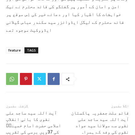
امن و امان کے اُمور پر گفتگو کی قائد محترم نے نیک
خواہشات کا اظہار کیا اور دعائے خیر کی اِس موقع پر
قائد محترم کے لیگل ایڈوائزر سید سکندر عباس گیلانی
ایڈووکیٹ موجود تھے
feature
TAGS
اگلا مضمون
گزشتہ مضمون
قائدِ ملت جعفریہ پاکستان
آیت اللہ سید ساجد علی
آیت اللہ سید ساجد علی
نقوی کا بانیِ انقلابِ
نقوی سے مولانا سید جواد
اسلامی حضرت امام خمینیؒ
نقوی کی وفد کے ہمراہ
کی 37ویں برسی کی تقریب