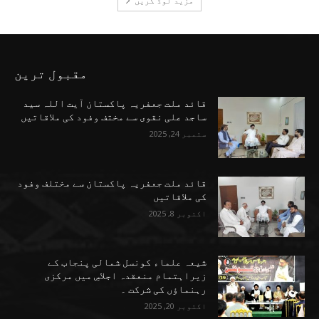
مزید لوڈ کریں
مقبول ترین
قائد ملت جعفریہ پاکستان آیت اللہ سید
ساجد علی نقوی سے مختف وفود کی ملاقاتیں
ستمبر 24, 2025
قائد ملت جعفریہ پاکستان سے مختلف وفود
کی ملاقاتیں
اکتوبر 8, 2025
شیعہ علماء کونسل شمالی پنجاب کے
زیراہتمام منعقدہ اجلاسِ میں مرکزی
رہنماؤں کی شرکت ۔
اکتوبر 20, 2025