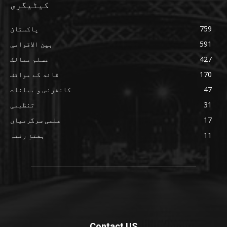
کیٹیگری
759
پاکستان
591
بین الاقوامی
427
مسلم ممالک
170
قائد کے مواقف
47
کانفرنس و بیانات
31
تنظیمی
17
علمی سرگرمیاں
11
ہفتۂِ رفتہ
Contact US