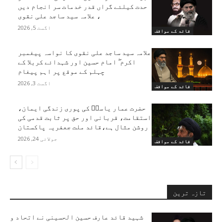
حدت کیلئے گراں قدر خدمات سر انجام دیں
، علامہ سید ساجد علی نقوی
اگست 5, 2026
قائد کے مواقف
علامہ سید ساجد علی نقوی کا نواسہ پیغمبر
اکرم ۖ امام حسین اور شہدائے کربلا کے
چہلم کے موقع پر اہم پیغام
اگست 3, 2026
قائد کے مواقف
حضرت عمار یاسرؑ کی پوری زندگی ایمان،
استقامت، قربانی اور حق پر ثابت قدمی کی
روشن مثال ہے،قائد ملت جعفریہ پاکستان
جولائی 24, 2026
قائد کے مواقف
تازہ ترین
شہید قائد عارف حسین الحسینی نے اتحاد و