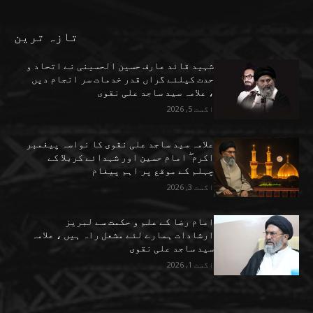
تازہ ترین
شہید قائد عارف حسین الحسینی نے اتحاد و
حدت کیلئے گراں قدر خدمات سر انجام دیں
، علامہ سید ساجد علی نقوی
اگست 5, 2026
علامہ سید ساجد علی نقوی کا نواسہ پیغمبر
اکرم ۖ امام حسین اور شہدائے کربلا کے
چہلم کے موقع پر اہم پیغام
اگست 3, 2026
امام رضا کے علم و حکمت سے لبریز
ارشادات ہمارے لئے مشعل راہ ہیں ، علامہ
سید ساجد علی نقوی
اگست 1, 2026