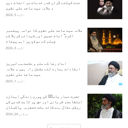
حدت کیلئے گراں قدر خدمات سر انجام دیں
، علامہ سید ساجد علی نقوی
اگست 5, 2026
علامہ سید ساجد علی نقوی کا نواسہ پیغمبر
اکرم ۖ امام حسین اور شہدائے کربلا کے
چہلم کے موقع پر اہم پیغام
اگست 3, 2026
امام رضا کے علم و حکمت سے لبریز
ارشادات ہمارے لئے مشعل راہ ہیں ، علامہ
سید ساجد علی نقوی
اگست 1, 2026
حضرت عمار یاسرؑ کی پوری زندگی ایمان،
استقامت، قربانی اور حق پر ثابت قدمی کی
روشن مثال ہے،قائد ملت جعفریہ پاکستان
جولائی 24, 2026