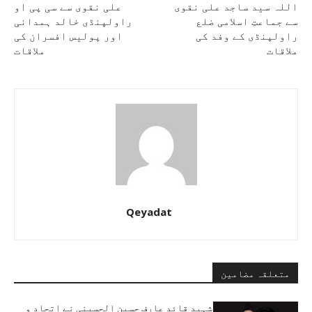
اللہ سید ساجد علی نقوی
علی نقوی سے سی پی او
سے جماعتِ اسلامی ضلع
راولپنڈی خالد ہمدانی
راولپنڈی کے وفد کی
اور پولیس افسران کی
ملاقات
ملاقات
Qeyadat
متعلقہ مضامین
شہید قائد عارف حسین الحسینی نے اتحاد و