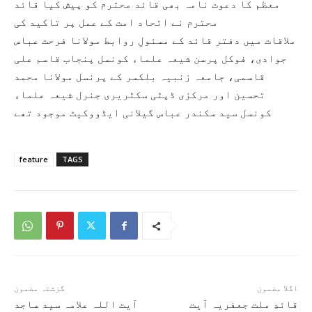
معظم کا دعوت نامہ بھی قائد محترم کو پیش کیا قائد
محترم نے اتحاد امت کے عمل پر تاکید کی
ملاقات میں دفتر قائد کے مسئولِ روابط مولانا فرحت عباس
جوادی، فوکل پرسن شیعہ علماء کونسل پنجاب قاسم علی
قاسمی، جامعہ زنبیہ بلکسر کے پرنسل مولانا محمد
تحسین اور مرکزی ڈپٹی سکٹریری جنرل شیعہ علماء
کونسل سید سکندر عباس گیلانی ایڈووکیٹ موجود تھے
feature
TAGS
اگلا مضمون
گزشتہ مضمون
قائدِ ملت جعفریہ آیت
آیت اللہ علامہ سید ساجد