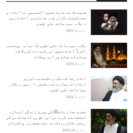
شہید قائد عارف حسین الحسینی نے اتحاد و
حدت کیلئے گراں قدر خدمات سر انجام دیں
، علامہ سید ساجد علی نقوی
اگست 5, 2026
علامہ سید ساجد علی نقوی کا نواسہ پیغمبر
اکرم ۖ امام حسین اور شہدائے کربلا کے
چہلم کے موقع پر اہم پیغام
اگست 3, 2026
امام رضا کے علم و حکمت سے لبریز
ارشادات ہمارے لئے مشعل راہ ہیں ، علامہ
سید ساجد علی نقوی
اگست 1, 2026
حضرت عمار یاسرؑ کی پوری زندگی ایمان،
استقامت، قربانی اور حق پر ثابت قدمی کی
روشن مثال ہے،قائد ملت جعفریہ پاکستان
جولائی 24, 2026