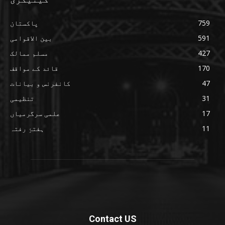
759
پاکستان
591
بین الاقوامی
427
مسلم ممالک
170
قائد کے مواقف
47
کانفرنس و بیانات
31
تنظیمی
17
علمی سرگرمیاں
11
ہفتۂِ رفتہ
Contact US