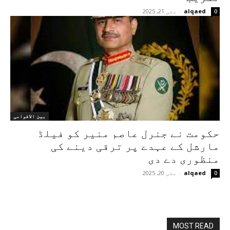
alqaed
-
مئی 21, 2025
0
بین الاقوامی
حکومت نے جنرل عاصم منیر کو فیلڈ
مارشل کے عہدے پر ترقی دینے کی
منظوری دے دی
alqaed
-
مئی 20, 2025
0
MOST READ