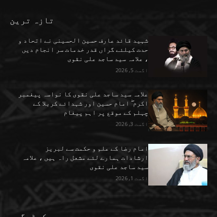
تازہ ترین
شہید قائد عارف حسین الحسینی نے اتحاد و
حدت کیلئے گراں قدر خدمات سر انجام دیں
، علامہ سید ساجد علی نقوی
اگست 5, 2026
علامہ سید ساجد علی نقوی کا نواسہ پیغمبر
اکرم ۖ امام حسین اور شہدائے کربلا کے
چہلم کے موقع پر اہم پیغام
اگست 3, 2026
امام رضا کے علم و حکمت سے لبریز
ارشادات ہمارے لئے مشعل راہ ہیں ، علامہ
سید ساجد علی نقوی
اگست 1, 2026
کیٹیگری