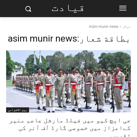
قیادت
ٹیگز
Asim munir news
بطاقة شعار:
asim munir news
بین الاقوامی
جی ایچ کیو میں فیلڈ مارشل عاصم منیر
کےاعزاز میں خصوصی گارڈ آف آنر کی
تقریب