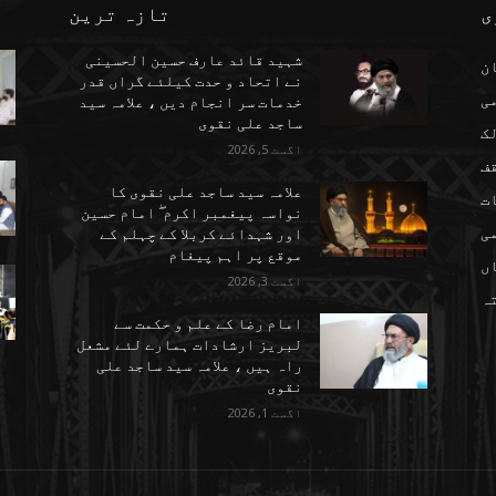
ی
تازہ ترین
شہید قائد عارف حسین الحسینی
ن
نے اتحاد و حدت کیلئے گراں قدر
می
خدمات سر انجام دیں ، علامہ سید
ساجد علی نقوی
ک
اگست 5, 2026
ف
علامہ سید ساجد علی نقوی کا
ت
نواسہ پیغمبر اکرم ۖ امام حسین
ی
اور شہدائے کربلا کے چہلم کے
موقع پر اہم پیغام
ں
اگست 3, 2026
تہ
امام رضا کے علم و حکمت سے
لبریز ارشادات ہمارے لئے مشعل
راہ ہیں ، علامہ سید ساجد علی
نقوی
اگست 1, 2026