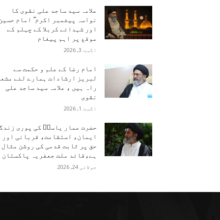
علامہ سید ساجد علی نقوی کا
نواسہ پیغمبر اکرم ۖ امام حسین
اور شہدائے کربلا کے چہلم کے
موقع پر اہم پیغام
اگست 3, 2026
امام رضا کے علم و حکمت سے
لبریز ارشادات ہمارے لئے مشعل
راہ ہیں ، علامہ سید ساجد علی
نقوی
اگست 1, 2026
حضرت عمار یاسرؑ کی پوری زندگ
ایمان، استقامت، قربانی اور
حق پر ثابت قدمی کی روشن مثال
ہے،قائد ملت جعفریہ پاکستان
جولائی 24, 2026