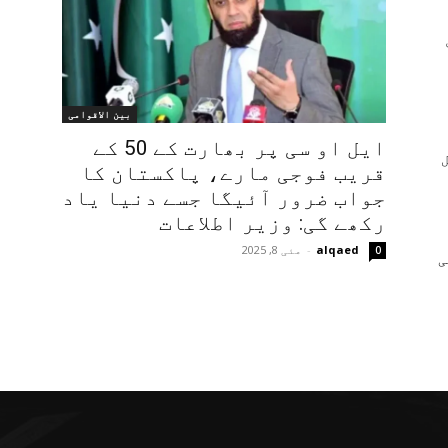
بین الاقوامی
ایل او سی پر بھارت کے 50 کے
قریب فوجی مارے، پاکستان کا
جواب ضرور آئیگا جسے دنیا یاد
رکھے گی: وزیر اطلاعات
alqaed
-
مئی 8, 2025
0
ی