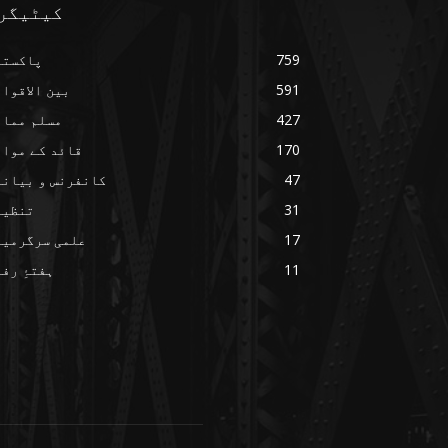
کیٹیگر
759
پاکستا
591
بین الاقوا
427
مسلم ممال
170
قائد کے مواق
47
کانفرنس و بیانا
31
تنظیم
17
علمی سرگرمیا
11
ہفتۂِ رف