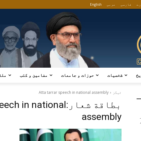
رے
فارسی
عربی
English
یخ
شخصیات
حوزات و جامعات
مضامین و کتب
ملٹ
ٹیگز
Atta tarrar speech in national assembly
بطاقة شعار:
peech in national
assembly