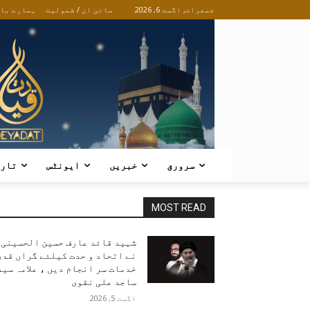
جمعرات, اگست 6, 2026
سائن ان / شمولیت
ہمارے با
سرورق
خبریں
ایونٹس
تار
MOST READ
شہید قائد عارف حسین الحسینی
نے اتحاد و حدت کیلئے گراں قدر
خدمات سر انجام دیں ، علامہ سید
ساجد علی نقوی
اگست 5, 2026