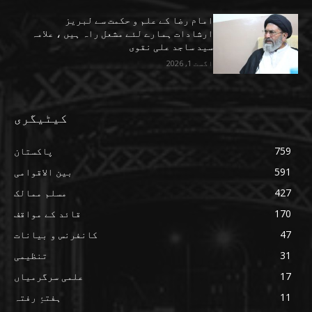
امام رضا کے علم و حکمت سے لبریز
ارشادات ہمارے لئے مشعل راہ ہیں ، علامہ
سید ساجد علی نقوی
اگست 1, 2026
کیٹیگری
759
پاکستان
591
بین الاقوامی
427
مسلم ممالک
170
قائد کے مواقف
47
کانفرنس و بیانات
31
تنظیمی
17
علمی سرگرمیاں
11
ہفتۂِ رفتہ