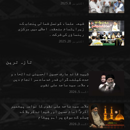
اکتوبر 8, 2025
شیعہ علماء کونسل شمالی پنجاب کے
زیراہتمام منعقدہ اجلاسِ میں مرکزی
رہنماؤں کی شرکت ۔
اکتوبر 20, 2025
تازہ ترین
شہید قائد عارف حسین الحسینی نے اتحاد و
حدت کیلئے گراں قدر خدمات سر انجام دیں
، علامہ سید ساجد علی نقوی
اگست 5, 2026
علامہ سید ساجد علی نقوی کا نواسہ پیغمبر
اکرم ۖ امام حسین اور شہدائے کربلا کے
چہلم کے موقع پر اہم پیغام
اگست 3, 2026