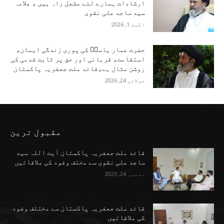
ارشادات ہمارے لئے مشعل راہ ہیں ، علامہ
سید ساجد علی نقوی
اگست 1, 2026
حضرت عمار یاسرؑ کی پوری زندگی ایمان،
استقامت، قربانی اور حق پر ثابت قدمی کی
روشن مثال ہے،قائد ملت جعفریہ پاکستان
جولائی 24, 2026
مقبول ترین
قائد ملت جعفریہ پاکستان آیت اللہ سید
ساجد علی نقوی سے مختف وفود کی ملاقاتیں
ستمبر 24, 2025
قائد ملت جعفریہ پاکستان سے مختلف وفود
کی ملاقاتیں