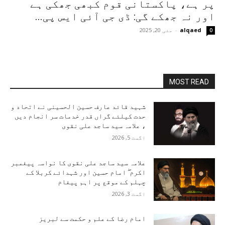
پر ہے، پاکستانی قوم کبھی جھکی ہے
اور نہ جھکے گی: ڈی جی آئی ایس پی...
alqaed
-
مئی 20, 2025
0
MOST READ
شہید قائد عارف حسین الحسینی نے اتحاد و
حدت کیلئے گراں قدر خدمات سر انجام دیں
، علامہ سید ساجد علی نقوی
اگست 5, 2026
علامہ سید ساجد علی نقوی کا نواسہ پیغمبر
اکرم ۖ امام حسین اور شہدائے کربلا کے
چہلم کے موقع پر اہم پیغام
اگست 3, 2026
امام رضا کے علم و حکمت سے لبریز