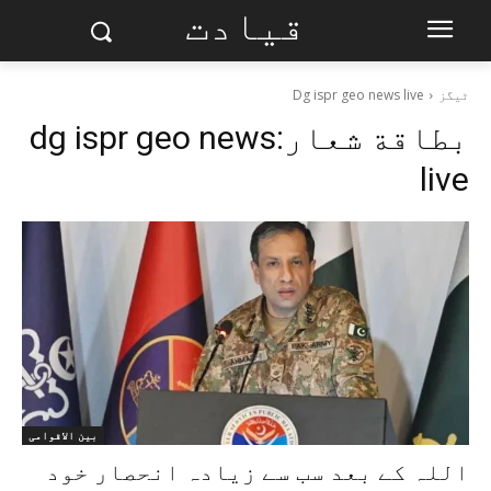
قیادت
ٹیگز
Dg ispr geo news live
بطاقة شعار:
dg ispr geo news
live
بین الاقوامی
اللہ کے بعد سب سے زیادہ انحصار خود