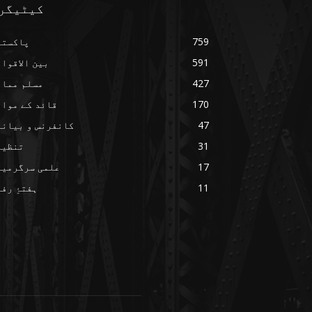
کیٹیگر
759
پاکستا
591
بین الاقوا
427
مسلم ممال
170
قائد کے مواق
47
کانفرنس و بیانا
31
تنظیم
17
علمی سرگرمیا
11
ہفتۂِ رف