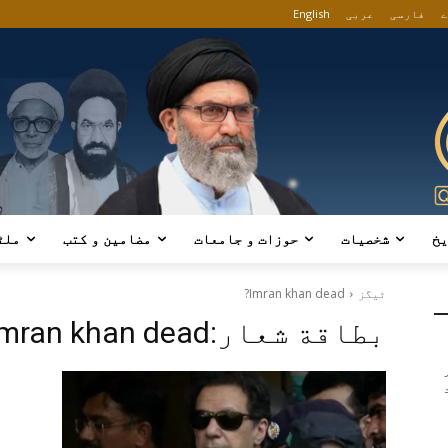
ے
فارسی
عربی
English
یخ
شخصیات
حوزات و جامعات
مضامین و کتب
ملٹ
ٹیگز
Imran khan dead?
بطاقة شعار:
imran khan dead?