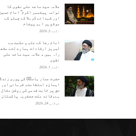
علامہ سید ساجد علی نقوی کا
نواسہ پیغمبر اکرم ۖ امام حسین
اور شہدائے کربلا کے چہلم کے
موقع پر اہم پیغام
اگست 3, 2026
امام رضا کے علم و حکمت سے
لبریز ارشادات ہمارے لئے مشعل
راہ ہیں ، علامہ سید ساجد علی
نقوی
اگست 1, 2026
حضرت عمار یاسرؑ کی پوری زندگ
ایمان، استقامت، قربانی اور
حق پر ثابت قدمی کی روشن مثال
ہے،قائد ملت جعفریہ پاکستان
جولائی 24, 2026