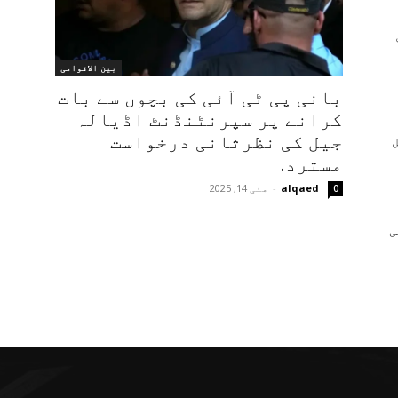
بین الاقوامی
بانی پی ٹی آئی کی بچوں سے بات
کرانے پر سپرنٹنڈنٹ اڈیالہ
جیل کی نظرثانی درخواست
مسترد.
alqaed
-
مئی 14, 2025
0
ی