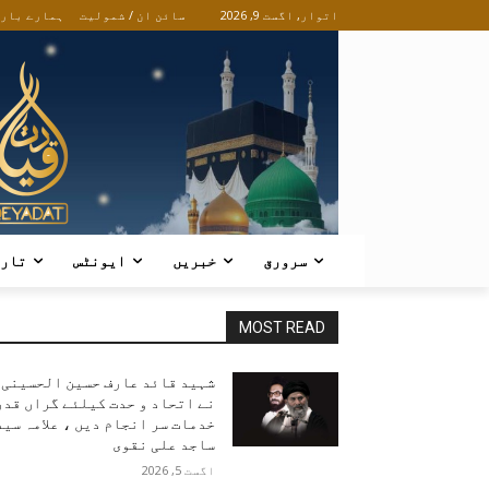
اتوار, اگست 9, 2026
سائن ان / شمولیت
ہمارے بار
سرورق
خبریں
ایونٹس
تار
MOST READ
شہید قائد عارف حسین الحسینی
نے اتحاد و حدت کیلئے گراں قدر
خدمات سر انجام دیں ، علامہ سید
ساجد علی نقوی
اگست 5, 2026