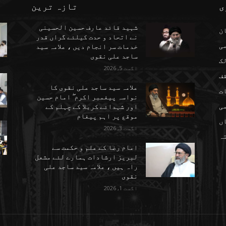
ی
تازہ ترین
شہید قائد عارف حسین الحسینی
ن
نے اتحاد و حدت کیلئے گراں قدر
می
خدمات سر انجام دیں ، علامہ سید
ساجد علی نقوی
ک
اگست 5, 2026
ف
علامہ سید ساجد علی نقوی کا
ت
نواسہ پیغمبر اکرم ۖ امام حسین
ی
اور شہدائے کربلا کے چہلم کے
موقع پر اہم پیغام
ں
اگست 3, 2026
تہ
امام رضا کے علم و حکمت سے
لبریز ارشادات ہمارے لئے مشعل
راہ ہیں ، علامہ سید ساجد علی
نقوی
اگست 1, 2026