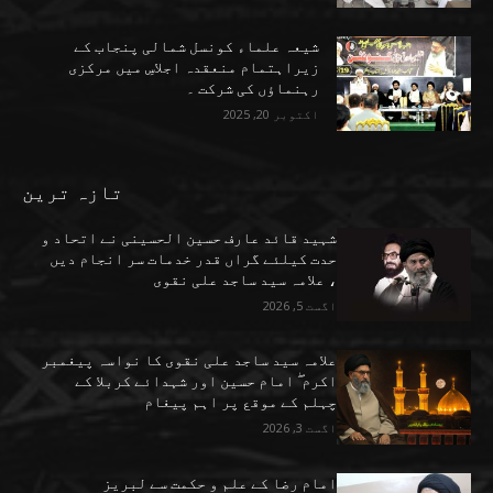
شیعہ علماء کونسل شمالی پنجاب کے
زیراہتمام منعقدہ اجلاسِ میں مرکزی
رہنماؤں کی شرکت ۔
اکتوبر 20, 2025
تازہ ترین
شہید قائد عارف حسین الحسینی نے اتحاد و
حدت کیلئے گراں قدر خدمات سر انجام دیں
، علامہ سید ساجد علی نقوی
اگست 5, 2026
علامہ سید ساجد علی نقوی کا نواسہ پیغمبر
اکرم ۖ امام حسین اور شہدائے کربلا کے
چہلم کے موقع پر اہم پیغام
اگست 3, 2026
امام رضا کے علم و حکمت سے لبریز