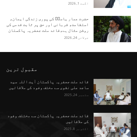
اگست 1, 2026
حضرت عمار یاسرؑ کی پوری زندگی ایمان،
استقامت، قربانی اور حق پر ثابت قدمی کی
روشن مثال ہے،قائد ملت جعفریہ پاکستان
جولائی 24, 2026
مقبول ترین
قائد ملت جعفریہ پاکستان آیت اللہ سید
ساجد علی نقوی سے مختف وفود کی ملاقاتیں
ستمبر 24, 2025
قائد ملت جعفریہ پاکستان سے مختلف وفود
کی ملاقاتیں
اکتوبر 8, 2025