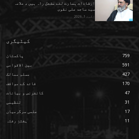
ارشادات ہمارے لئے مشعل راہ ہیں ، علامہ
سید ساجد علی نقوی
اگست 1, 2026
کیٹیگری
759
پاکستان
591
بین الاقوامی
427
مسلم ممالک
170
قائد کے مواقف
47
کانفرنس و بیانات
31
تنظیمی
17
علمی سرگرمیاں
11
ہفتۂِ رفتہ