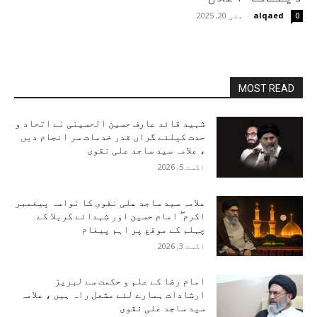
alqaed
-
مئی 20, 2025
0
MOST READ
شہید قائد عارف حسین الحسینی نے اتحاد و
حدت کیلئے گراں قدر خدمات سر انجام دیں
، علامہ سید ساجد علی نقوی
اگست 5, 2026
علامہ سید ساجد علی نقوی کا نواسہ پیغمبر
اکرم ۖ امام حسین اور شہدائے کربلا کے
چہلم کے موقع پر اہم پیغام
اگست 3, 2026
امام رضا کے علم و حکمت سے لبریز
ارشادات ہمارے لئے مشعل راہ ہیں ، علامہ
سید ساجد علی نقوی