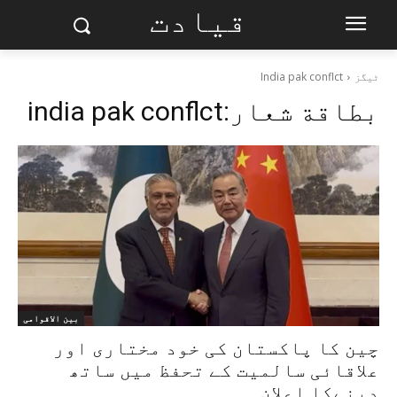
قیادت
ٹیگز
India pak conflct
بطاقة شعار:
india pak conflct
بین الاقوامی
چین کا پاکستان کی خود مختاری اور
علاقائی سالمیت کے تحفظ میں ساتھ
دینےکا اعلان