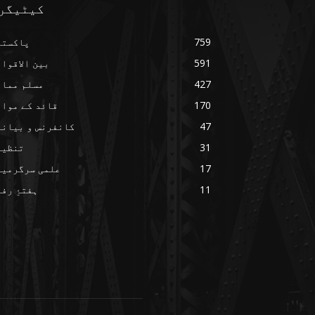
کیٹیگر
759
پاکستا
591
بین الاقوا
427
مسلم ممال
170
قائد کے مواق
47
کانفرنس و بیانا
31
تنظیم
17
علمی سرگرمیا
11
ہفتۂِ رف