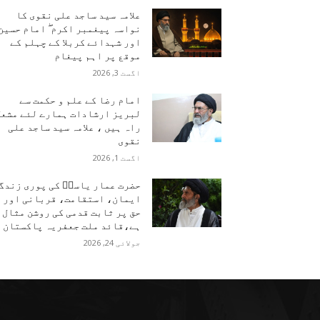
علامہ سید ساجد علی نقوی کا
نواسہ پیغمبر اکرم ۖ امام حسین
اور شہدائے کربلا کے چہلم کے
موقع پر اہم پیغام
اگست 3, 2026
امام رضا کے علم و حکمت سے
لبریز ارشادات ہمارے لئے مشعل
راہ ہیں ، علامہ سید ساجد علی
نقوی
اگست 1, 2026
حضرت عمار یاسرؑ کی پوری زندگ
ایمان، استقامت، قربانی اور
حق پر ثابت قدمی کی روشن مثال
ہے،قائد ملت جعفریہ پاکستان
جولائی 24, 2026