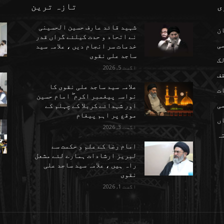
ی
تازہ ترین
شہید قائد عارف حسین الحسینی
ن
نے اتحاد و حدت کیلئے گراں قدر
می
خدمات سر انجام دیں ، علامہ سید
ساجد علی نقوی
ک
اگست 5, 2026
ف
علامہ سید ساجد علی نقوی کا
ت
نواسہ پیغمبر اکرم ۖ امام حسین
ی
اور شہدائے کربلا کے چہلم کے
موقع پر اہم پیغام
ں
اگست 3, 2026
تہ
امام رضا کے علم و حکمت سے
لبریز ارشادات ہمارے لئے مشعل
راہ ہیں ، علامہ سید ساجد علی
نقوی
اگست 1, 2026