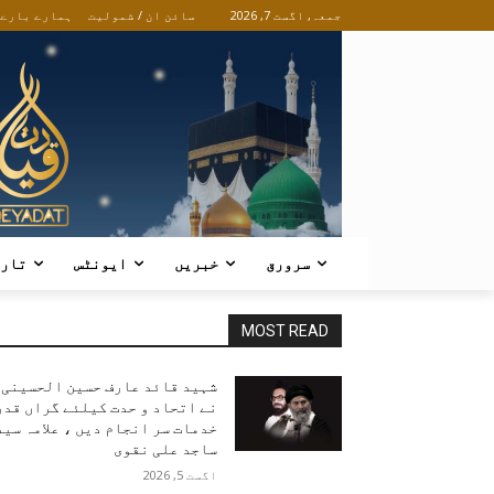
جمعہ, اگست 7, 2026
سائن ان / شمولیت
ہمارے بارے
سرورق
خبریں
ایونٹس
تار
MOST READ
شہید قائد عارف حسین الحسینی
نے اتحاد و حدت کیلئے گراں قدر
خدمات سر انجام دیں ، علامہ سید
ساجد علی نقوی
اگست 5, 2026