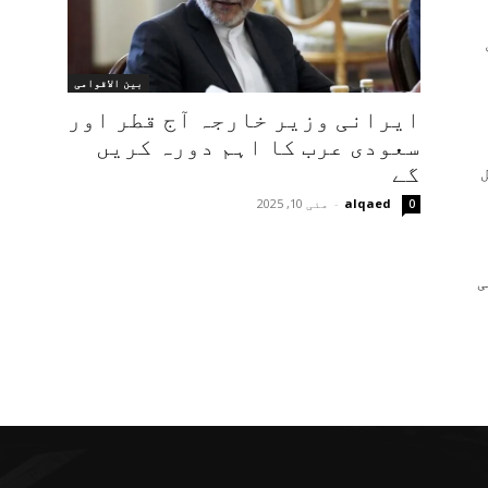
بین الاقوامی
ایرانی وزیر خارجہ آج قطر اور
سعودی عرب کا اہم دورہ کریں
گے
alqaed
-
مئی 10, 2025
0
ی