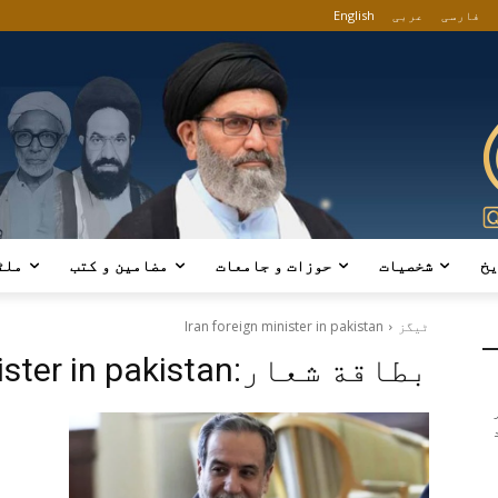
فارسی
عربی
English
یخ
شخصیات
حوزات و جامعات
مضامین و کتب
ملٹ
ٹیگز
Iran foreign minister in pakistan
بطاقة شعار:
ister in pakistan