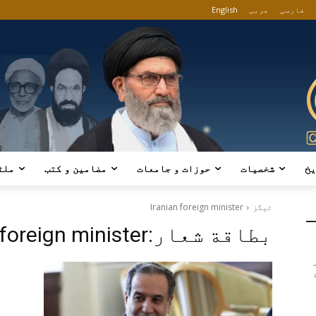
فارسی
عربی
English
یخ
شخصیات
حوزات و جامعات
مضامین و کتب
ملٹ
ٹیگز
Iranian foreign minister
بطاقة شعار:
 foreign minister