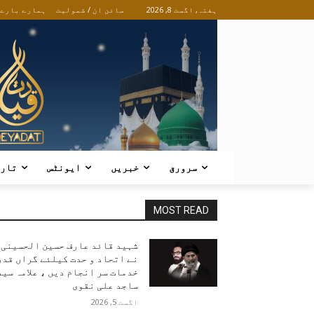
ہفتہ, اگست 8, 2026
سائن ان / شمولیت
ہمارے بارے
سرورق
خبریں
ایونٹس
تار
MOST READ
شہید قائد عارف حسین الحسینی
نے اتحاد و حدت کیلئے گراں قدر
خدمات سر انجام دیں ، علامہ سید
ساجد علی نقوی
اگست 5, 2026