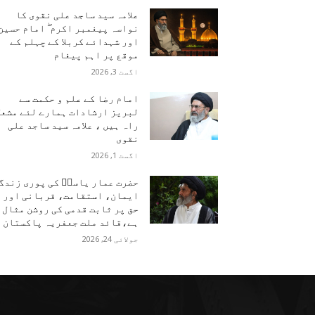
علامہ سید ساجد علی نقوی کا
نواسہ پیغمبر اکرم ۖ امام حسین
اور شہدائے کربلا کے چہلم کے
موقع پر اہم پیغام
اگست 3, 2026
امام رضا کے علم و حکمت سے
لبریز ارشادات ہمارے لئے مشعل
راہ ہیں ، علامہ سید ساجد علی
نقوی
اگست 1, 2026
حضرت عمار یاسرؑ کی پوری زندگ
ایمان، استقامت، قربانی اور
حق پر ثابت قدمی کی روشن مثال
ہے،قائد ملت جعفریہ پاکستان
جولائی 24, 2026