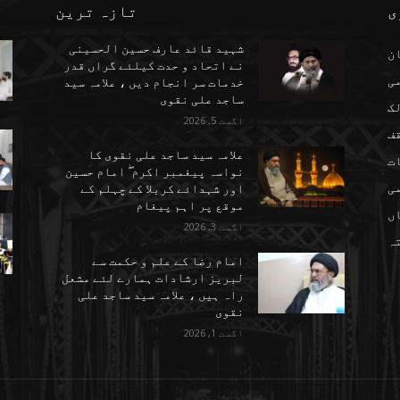
ی
تازہ ترین
شہید قائد عارف حسین الحسینی
ن
نے اتحاد و حدت کیلئے گراں قدر
می
خدمات سر انجام دیں ، علامہ سید
ساجد علی نقوی
ک
اگست 5, 2026
ف
علامہ سید ساجد علی نقوی کا
ت
نواسہ پیغمبر اکرم ۖ امام حسین
ی
اور شہدائے کربلا کے چہلم کے
موقع پر اہم پیغام
ں
اگست 3, 2026
تہ
امام رضا کے علم و حکمت سے
لبریز ارشادات ہمارے لئے مشعل
راہ ہیں ، علامہ سید ساجد علی
نقوی
اگست 1, 2026