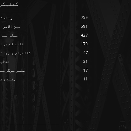
کیٹیگر
759
پاکستا
591
بین الاقوا
427
مسلم ممال
170
قائد کے مواق
47
کانفرنس و بیانا
31
تنظیم
17
علمی سرگرمیا
11
ہفتۂِ رف