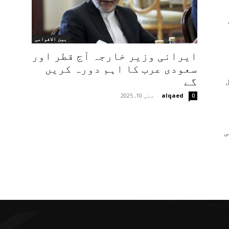
بین الاقوامی
ایرانی وزیر خارجہ آج قطر اور
سعودی عرب کا اہم دورہ کریں
گے
alqaed
-
مئی 10, 2025
0
ی