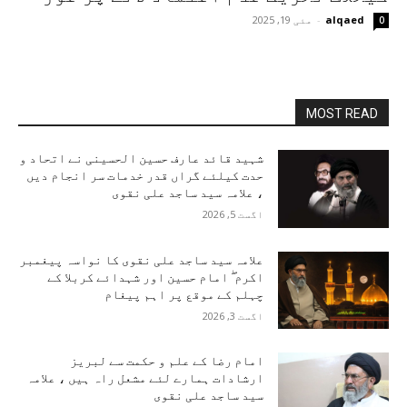
alqaed
-
مئی 19, 2025
0
MOST READ
شہید قائد عارف حسین الحسینی نے اتحاد و
حدت کیلئے گراں قدر خدمات سر انجام دیں
، علامہ سید ساجد علی نقوی
اگست 5, 2026
علامہ سید ساجد علی نقوی کا نواسہ پیغمبر
اکرم ۖ امام حسین اور شہدائے کربلا کے
چہلم کے موقع پر اہم پیغام
اگست 3, 2026
امام رضا کے علم و حکمت سے لبریز
ارشادات ہمارے لئے مشعل راہ ہیں ، علامہ
سید ساجد علی نقوی