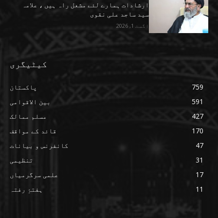
ارشادات ہمارے لئے مشعل راہ ہیں ، علامہ
سید ساجد علی نقوی
اگست 1, 2026
کیٹیگری
759
پاکستان
591
بین الاقوامی
427
مسلم ممالک
170
قائد کے مواقف
47
کانفرنس و بیانات
31
تنظیمی
17
علمی سرگرمیاں
11
ہفتۂِ رفتہ