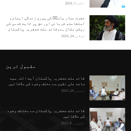
اگست 1, 2026
حضرت عمار یاسرؑ کی پوری زندگی ایمان،
استقامت، قربانی اور حق پر ثابت قدمی کی
روشن مثال ہے،قائد ملت جعفریہ پاکستان
جولائی 24, 2026
مقبول ترین
قائد ملت جعفریہ پاکستان آیت اللہ سید
ساجد علی نقوی سے مختف وفود کی ملاقاتیں
ستمبر 24, 2025
قائد ملت جعفریہ پاکستان سے مختلف وفود
کی ملاقاتیں
اکتوبر 8, 2025