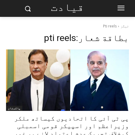
قیادت
ٹیگز
Pti reels
بطاقة شعار:
pti reels
پاکستان
پی ٹی آئی کا اتحادیوں کیساتھ ملکر
وزیراعظم اور اسپیکر قومی اسمبلی
کیخلاف تحریک عدم اعتماد لانے پر غور