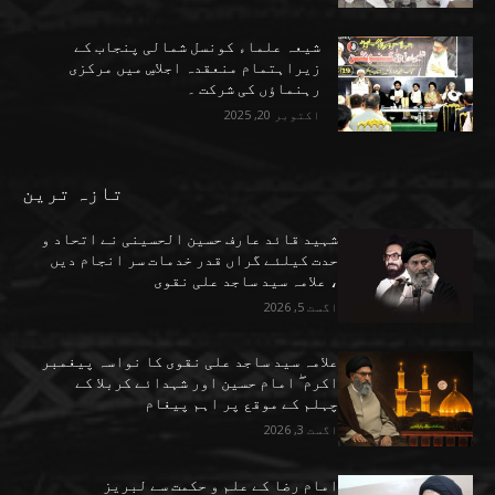
شیعہ علماء کونسل شمالی پنجاب کے
زیراہتمام منعقدہ اجلاسِ میں مرکزی
رہنماؤں کی شرکت ۔
اکتوبر 20, 2025
تازہ ترین
شہید قائد عارف حسین الحسینی نے اتحاد و
حدت کیلئے گراں قدر خدمات سر انجام دیں
، علامہ سید ساجد علی نقوی
اگست 5, 2026
علامہ سید ساجد علی نقوی کا نواسہ پیغمبر
اکرم ۖ امام حسین اور شہدائے کربلا کے
چہلم کے موقع پر اہم پیغام
اگست 3, 2026
امام رضا کے علم و حکمت سے لبریز