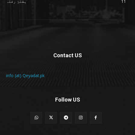
11
ہفتۂِ رفتہ
Contact US
info (at) Qeyadat.pk
Follow US