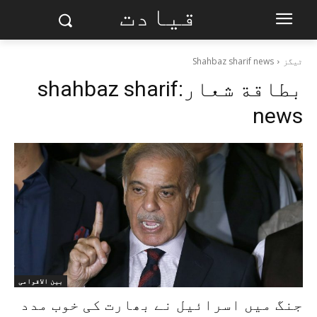
قیادت
ٹیگز
Shahbaz sharif news
بطاقة شعار:
shahbaz sharif
news
بین الاقوامی
جنگ میں اسرائیل نے بھارت کی خوب مدد