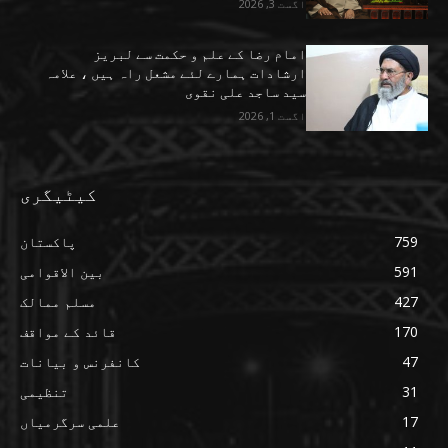
اگست 3, 2026
امام رضا کے علم و حکمت سے لبریز
ارشادات ہمارے لئے مشعل راہ ہیں ، علامہ
سید ساجد علی نقوی
اگست 1, 2026
کیٹیگری
759
پاکستان
591
بین الاقوامی
427
مسلم ممالک
170
قائد کے مواقف
47
کانفرنس و بیانات
31
تنظیمی
17
علمی سرگرمیاں