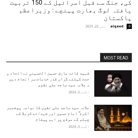
کی، جنگ سے قبل اسرائیل کے 150 تربیت
یافتہ لوگ بھارت پہنچے : وزیراعظم
پاکستان
alqaed
-
مئی 22, 2025
0
MOST READ
شہید قائد عارف حسین الحسینی نے اتحاد و
حدت کیلئے گراں قدر خدمات سر انجام دیں
، علامہ سید ساجد علی نقوی
اگست 5, 2026
علامہ سید ساجد علی نقوی کا نواسہ پیغمبر
اکرم ۖ امام حسین اور شہدائے کربلا کے
چہلم کے موقع پر اہم پیغام
اگست 3, 2026