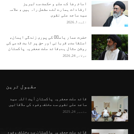
امام رضا کے علم و حکمت سے لبریز
ارشادات ہمارے لئے مشعل راہ ہیں ، علامہ
سید ساجد علی نقوی
اگست 1, 2026
حضرت عمار یاسرؑ کی پوری زندگی ایمان،
استقامت، قربانی اور حق پر ثابت قدمی کی
روشن مثال ہے،قائد ملت جعفریہ پاکستان
جولائی 24, 2026
مقبول ترین
قائد ملت جعفریہ پاکستان آیت اللہ سید
ساجد علی نقوی سے مختف وفود کی ملاقاتیں
ستمبر 24, 2025
قائد ملت جعفریہ پاکستان سے مختلف وفود