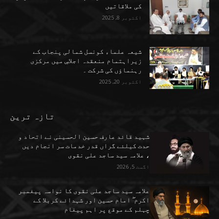
کی ملاقاتیں
اکتوبر 8, 2025
شیعہ علماء کونسل شمالی پنجاب کے
زیراہتمام منعقدہ اجلاسِ میں مرکزی
رہنماؤں کی شرکت ۔
اکتوبر 20, 2025
تازہ ترین
شہید قائد عارف حسین الحسینی نے اتحاد و
حدت کیلئے گراں قدر خدمات سر انجام دیں
، علامہ سید ساجد علی نقوی
اگست 5, 2026
علامہ سید ساجد علی نقوی کا نواسہ پیغمبر
اکرم ۖ امام حسین اور شہدائے کربلا کے
چہلم کے موقع پر اہم پیغام