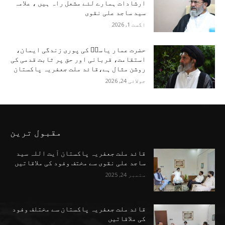
ارشادات ہمارے لئے مشعل راہ ہیں ، علامہ
سید ساجد علی نقوی
اگست 1, 2026
حضرت عمار یاسرؑ کی پوری زندگی ایمان،
استقامت، قربانی اور حق پر ثابت قدمی کی
روشن مثال ہے،قائد ملت جعفریہ پاکستان
جولائی 24, 2026
مقبول ترین
قائد ملت جعفریہ پاکستان آیت اللہ سید
ساجد علی نقوی سے مختف وفود کی ملاقاتیں
ستمبر 24, 2025
قائد ملت جعفریہ پاکستان سے مختلف وفود
کی ملاقاتیں