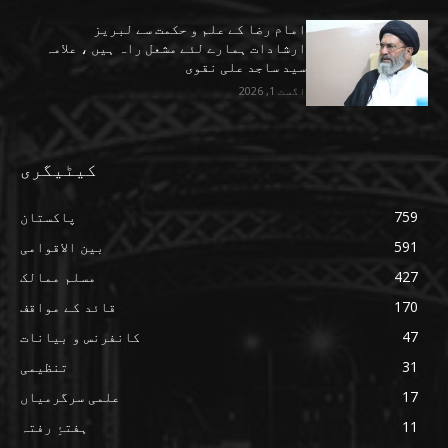
امام رضا کے علم و حکمت سے لبریز
ارشادات ہمارے لئے مشعل راہ ہیں ، علامہ
سید ساجد علی نقوی
اگست 1, 2026
کیٹیگری
759
پاکستان
591
بین الاقوامی
427
مسلم ممالک
170
قائد کے مواقف
47
کانفرنس و بیانات
31
تنظیمی
17
علمی سرگرمیاں
11
ہفتۂِ رفتہ