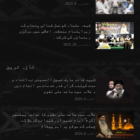
اکتوبر 8, 2025
شیعہ علماء کونسل شمالی پنجاب کے
زیراہتمام منعقدہ اجلاسِ میں مرکزی
رہنماؤں کی شرکت ۔
اکتوبر 20, 2025
تازہ ترین
شہید قائد عارف حسین الحسینی نے اتحاد و
حدت کیلئے گراں قدر خدمات سر انجام دیں
، علامہ سید ساجد علی نقوی
اگست 5, 2026
علامہ سید ساجد علی نقوی کا نواسہ پیغمبر
اکرم ۖ امام حسین اور شہدائے کربلا کے
چہلم کے موقع پر اہم پیغام
اگست 3, 2026