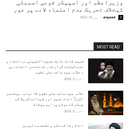
وزیراعظم اور اسپیکر قومی اسمبلی
کیخلاف تحریک عدم اعتماد لانے پر غور
alqaed
-
مئی 19, 2025
0
MOST READ
شہید قائد عارف حسین الحسینی نے اتحاد و
حدت کیلئے گراں قدر خدمات سر انجام دیں
، علامہ سید ساجد علی نقوی
اگست 5, 2026
علامہ سید ساجد علی نقوی کا نواسہ پیغمبر
اکرم ۖ امام حسین اور شہدائے کربلا کے
چہلم کے موقع پر اہم پیغام
اگست 3, 2026
امام رضا کے علم و حکمت سے لبریز