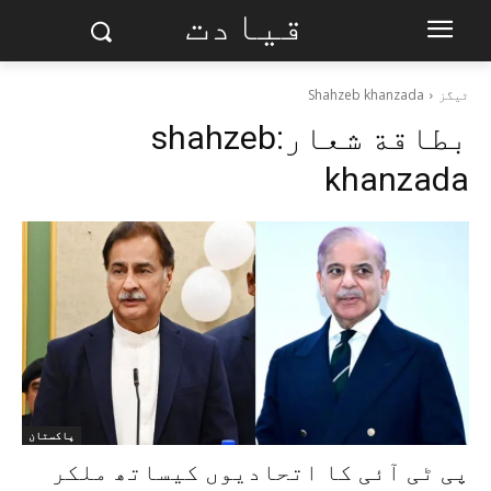
قیادت
ٹیگز
Shahzeb khanzada
بطاقة شعار:
shahzeb
khanzada
پاکستان
پی ٹی آئی کا اتحادیوں کیساتھ ملکر