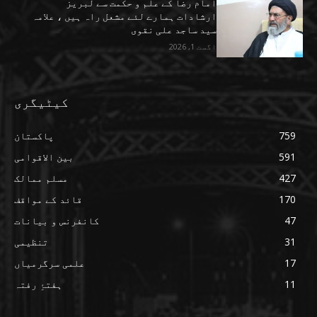
امام رضا کے علم و حکمت سے لبریز
ارشادات ہمارے لئے مشعل راہ ہیں ، علامہ
سید ساجد علی نقوی
اگست 1, 2026
کیٹیگری
759
پاکستان
591
بین الاقوامی
427
مسلم ممالک
170
قائد کے مواقف
47
کانفرنس و بیانات
31
تنظیمی
17
علمی سرگرمیاں
11
ہفتۂِ رفتہ