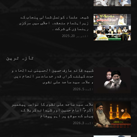
شیعہ علماء کونسل شمالی پنجاب کے
زیراہتمام منعقدہ اجلاسِ میں مرکزی
رہنماؤں کی شرکت ۔
اکتوبر 20, 2025
تازہ ترین
شہید قائد عارف حسین الحسینی نے اتحاد و
حدت کیلئے گراں قدر خدمات سر انجام دیں
، علامہ سید ساجد علی نقوی
اگست 5, 2026
علامہ سید ساجد علی نقوی کا نواسہ پیغمبر
اکرم ۖ امام حسین اور شہدائے کربلا کے
چہلم کے موقع پر اہم پیغام
اگست 3, 2026