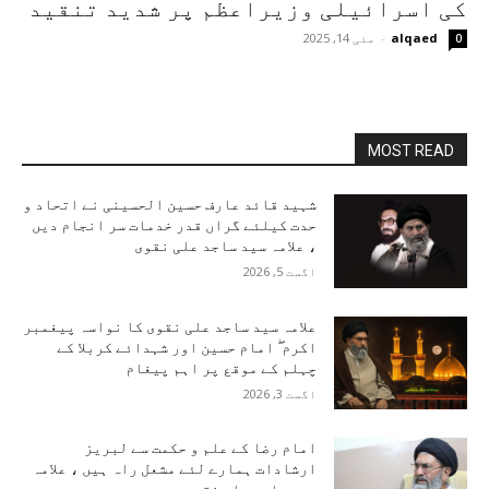
کی اسرائیلی وزیراعظم پر شدید تنقید
alqaed
-
مئی 14, 2025
0
MOST READ
شہید قائد عارف حسین الحسینی نے اتحاد و
حدت کیلئے گراں قدر خدمات سر انجام دیں
، علامہ سید ساجد علی نقوی
اگست 5, 2026
علامہ سید ساجد علی نقوی کا نواسہ پیغمبر
اکرم ۖ امام حسین اور شہدائے کربلا کے
چہلم کے موقع پر اہم پیغام
اگست 3, 2026
امام رضا کے علم و حکمت سے لبریز
ارشادات ہمارے لئے مشعل راہ ہیں ، علامہ