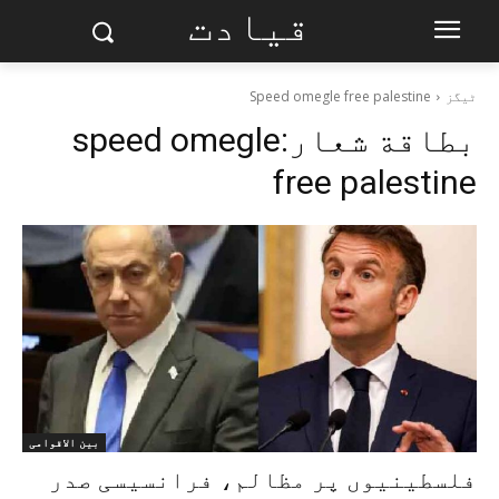
قیادت
ٹیگز
Speed omegle free palestine
بطاقة شعار:
speed omegle
free palestine
بین الاقوامی
فلسطینیوں پر مظالم، فرانسیسی صدر