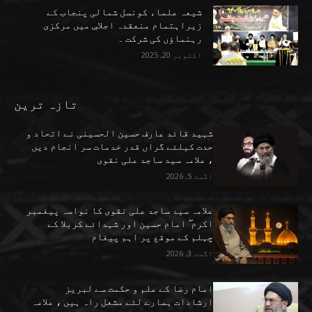
شیعہ علماء کونسل شمالی پنجاب کے
زیراہتمام منعقدہ اجلاسِ میں مرکزی
رہنماؤں کی شرکت ۔
اکتوبر 20, 2025
تازہ ترین
شہید قائد عارف حسین الحسینی نے اتحاد و
حدت کیلئے گراں قدر خدمات سر انجام دیں
، علامہ سید ساجد علی نقوی
اگست 5, 2026
علامہ سید ساجد علی نقوی کا نواسہ پیغمبر
اکرم ۖ امام حسین اور شہدائے کربلا کے
چہلم کے موقع پر اہم پیغام
اگست 3, 2026
امام رضا کے علم و حکمت سے لبریز
ارشادات ہمارے لئے مشعل راہ ہیں ، علامہ