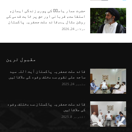
حضرت عمار یاسرؑ کی پوری زندگی ایمان،
استقامت، قربانی اور حق پر ثابت قدمی کی
روشن مثال ہے،قائد ملت جعفریہ پاکستان
جولائی 24, 2026
مقبول ترین
قائد ملت جعفریہ پاکستان آیت اللہ سید
ساجد علی نقوی سے مختف وفود کی ملاقاتیں
ستمبر 24, 2025
قائد ملت جعفریہ پاکستان سے مختلف وفود
کی ملاقاتیں
اکتوبر 8, 2025