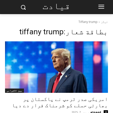
قیادت
ٹیگز
Tiffany trump
بطاقة شعار:
tiffany trump
بین الاقوامی
امریکی صدر ٹرمپ نے پاکستان پر
بھارتی حملے کو شرمناک قرار دے دیا
alqaed
-
مئی 7, 2025
0