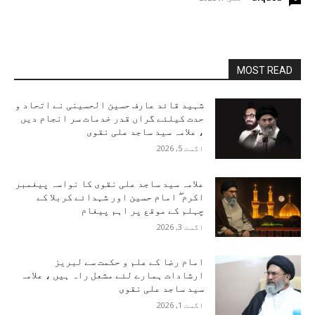
MOST READ
شہید قائد عارف حسین الحسینی نے اتحاد و
حدت کیلئے گراں قدر خدمات سر انجام دیں
، علامہ سید ساجد علی نقوی
اگست 5, 2026
علامہ سید ساجد علی نقوی کا نواسہ پیغمبر
اکرم ۖ امام حسین اور شہدائے کربلا کے
چہلم کے موقع پر اہم پیغام
اگست 3, 2026
امام رضا کے علم و حکمت سے لبریز
ارشادات ہمارے لئے مشعل راہ ہیں ، علامہ
سید ساجد علی نقوی
اگست 1, 2026