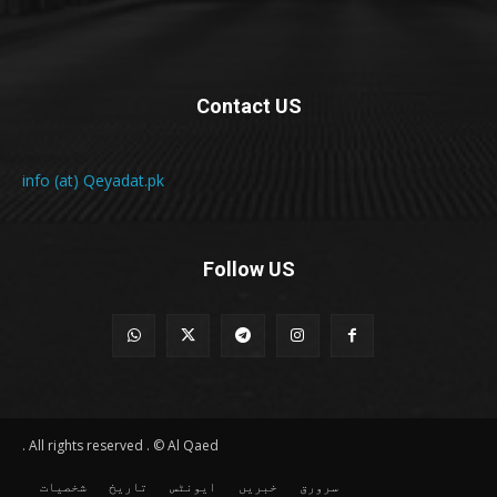
Contact US
info (at) Qeyadat.pk
Follow US
All rights reserved . © Al Qaed .
سرورق
خبریں
ایونٹس
تاریخ
شخصیات