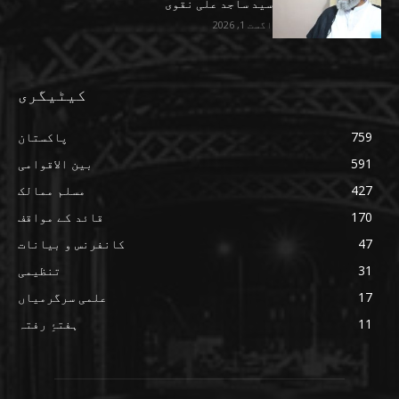
سید ساجد علی نقوی
اگست 1, 2026
کیٹیگری
759
پاکستان
591
بین الاقوامی
427
مسلم ممالک
170
قائد کے مواقف
47
کانفرنس و بیانات
31
تنظیمی
17
علمی سرگرمیاں
11
ہفتۂِ رفتہ