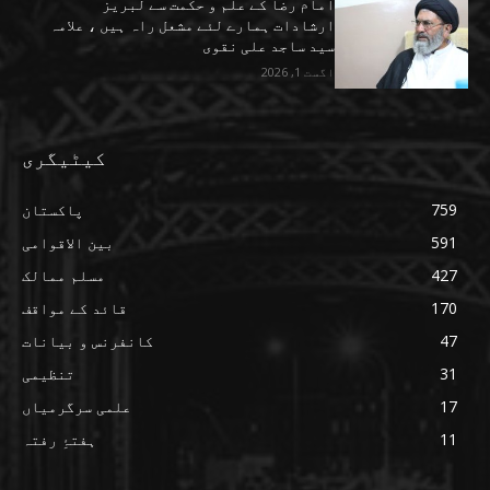
امام رضا کے علم و حکمت سے لبریز
ارشادات ہمارے لئے مشعل راہ ہیں ، علامہ
سید ساجد علی نقوی
اگست 1, 2026
کیٹیگری
759
پاکستان
591
بین الاقوامی
427
مسلم ممالک
170
قائد کے مواقف
47
کانفرنس و بیانات
31
تنظیمی
17
علمی سرگرمیاں
11
ہفتۂِ رفتہ