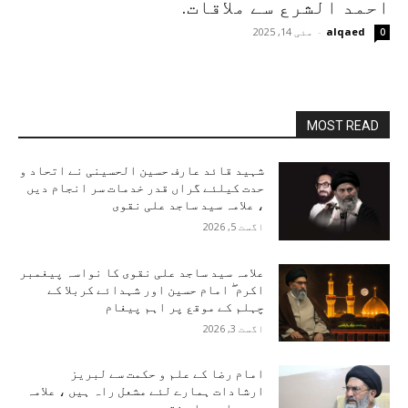
احمد الشرع سے ملاقات.
alqaed
-
مئی 14, 2025
0
MOST READ
شہید قائد عارف حسین الحسینی نے اتحاد و
حدت کیلئے گراں قدر خدمات سر انجام دیں
، علامہ سید ساجد علی نقوی
اگست 5, 2026
علامہ سید ساجد علی نقوی کا نواسہ پیغمبر
اکرم ۖ امام حسین اور شہدائے کربلا کے
چہلم کے موقع پر اہم پیغام
اگست 3, 2026
امام رضا کے علم و حکمت سے لبریز
ارشادات ہمارے لئے مشعل راہ ہیں ، علامہ