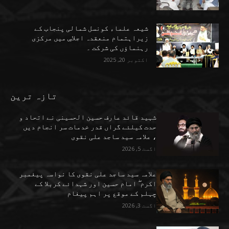
شیعہ علماء کونسل شمالی پنجاب کے
زیراہتمام منعقدہ اجلاسِ میں مرکزی
رہنماؤں کی شرکت ۔
اکتوبر 20, 2025
تازہ ترین
شہید قائد عارف حسین الحسینی نے اتحاد و
حدت کیلئے گراں قدر خدمات سر انجام دیں
، علامہ سید ساجد علی نقوی
اگست 5, 2026
علامہ سید ساجد علی نقوی کا نواسہ پیغمبر
اکرم ۖ امام حسین اور شہدائے کربلا کے
چہلم کے موقع پر اہم پیغام
اگست 3, 2026