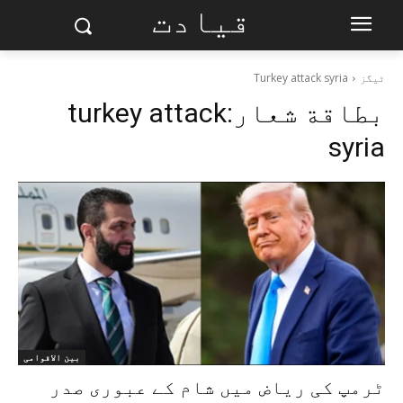
قیادت
ٹیگز
Turkey attack syria
بطاقة شعار:
turkey attack
syria
بین الاقوامی
ٹرمپ کی ریاض میں شام کے عبوری صدر