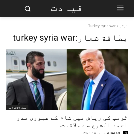
قیادت
ٹیگز
Turkey syria war
بطاقة شعار:
turkey syria war
بین الاقوامی
ٹرمپ کی ریاض میں شام کے عبوری صدر
احمد الشرع سے ملاقات.
alqaed
-
مئی 14, 2025
0