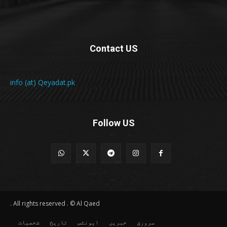
Contact US
info (at) Qeyadat.pk
Follow US
All rights reserved . © Al Qaed .
سرورق
خبریں
ایونٹس
تاریخ
شخصیات