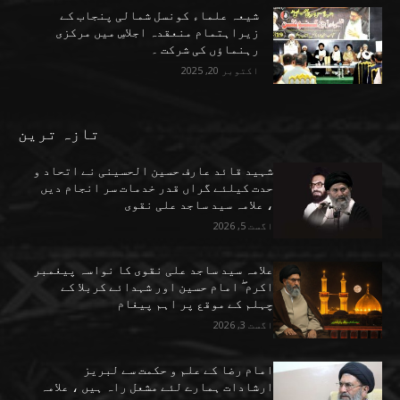
شیعہ علماء کونسل شمالی پنجاب کے
زیراہتمام منعقدہ اجلاسِ میں مرکزی
رہنماؤں کی شرکت ۔
اکتوبر 20, 2025
تازہ ترین
شہید قائد عارف حسین الحسینی نے اتحاد و
حدت کیلئے گراں قدر خدمات سر انجام دیں
، علامہ سید ساجد علی نقوی
اگست 5, 2026
علامہ سید ساجد علی نقوی کا نواسہ پیغمبر
اکرم ۖ امام حسین اور شہدائے کربلا کے
چہلم کے موقع پر اہم پیغام
اگست 3, 2026
امام رضا کے علم و حکمت سے لبریز
ارشادات ہمارے لئے مشعل راہ ہیں ، علامہ