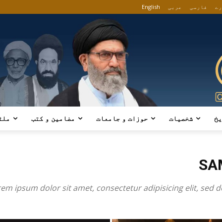
رے
فارسی
عربی
English
یخ
شخصیات
حوزات و جامعات
مضامین و کتب
ملٹ
SA
em ipsum dolor sit amet, consectetur adipisicing elit, sed 