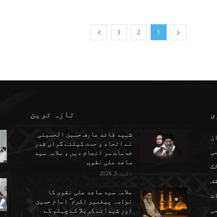
3
2
1
ی
تازہ ترین
شہید قائد عارف حسین الحسینی
ن
نے اتحاد و حدت کیلئے گراں قدر
می
خدمات سر انجام دیں ، علامہ سید
ساجد علی نقوی
ک
اگست 5, 2026
ف
علامہ سید ساجد علی نقوی کا
ت
نواسہ پیغمبر اکرم ۖ امام حسین
ی
اور شہدائے کربلا کے چہلم کے