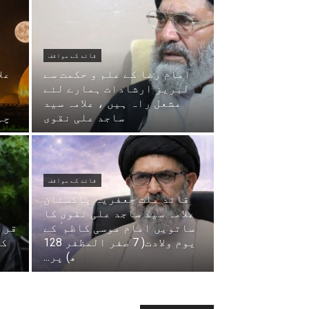
قائد کے مواقف
امام رضا کے علم و حکمت سے
عل
لبریز ارشادات ہمارے لئے
ن
مشعل راہ ہیں ، علامہ سید
ح
ساجد علی نقوی
چہ
قائد کے مواقف
قائد ملت جعفریہ پاکستان
ح
علامہ سید ساجد علی نقوی کا
ساتویں امام موسی کاظم ؑ کے
قرب
یوم ولادت( 7 صفر المظفر 128
کی
ھ) پر...