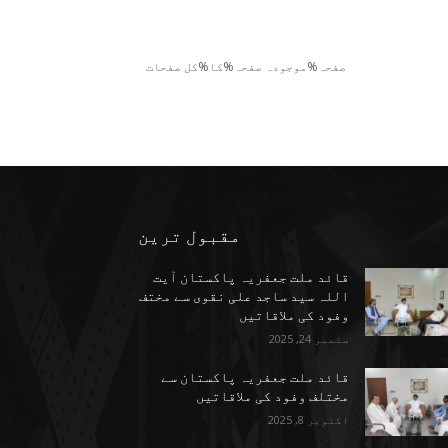
صفحہ%موجودہ صفحہ%کا%کل صفحات
مقبول ترین
قائد ملت جعفریہ پاکستان آیت
اللہ سید ساجد علی نقوی سے مختف
وفود کی ملاقاتیں
ستمبر 24, 2025
قائد ملت جعفریہ پاکستان سے
مختلف وفود کی ملاقاتیں
اکتوبر 8, 2025