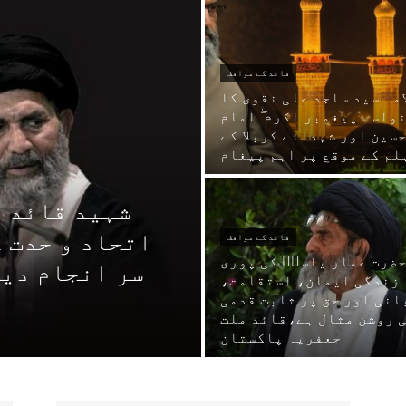
قائد کے مواقف
امہ سید ساجد علی نقوی کا
واسہ پیغمبر اکرم ۖ امام
سین اور شہدائے کربلا کے
لم کے موقع پر اہم پیغام
شہید قائد 
اتحاد و حدت 
قائد کے مواقف
ضرت عمار یاسرؑ کی پوری
سر انجام دیں
زندگی ایمان، استقامت،
انی اور حق پر ثابت قدمی
 روشن مثال ہے،قائد ملت
جعفریہ پاکستان