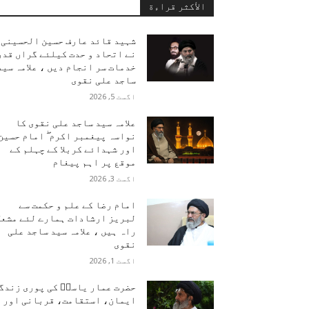
الأكثر قراءة
شہید قائد عارف حسین الحسینی
نے اتحاد و حدت کیلئے گراں قدر
خدمات سر انجام دیں ، علامہ سید
ساجد علی نقوی
اگست 5, 2026
علامہ سید ساجد علی نقوی کا
نواسہ پیغمبر اکرم ۖ امام حسین
اور شہدائے کربلا کے چہلم کے
موقع پر اہم پیغام
اگست 3, 2026
امام رضا کے علم و حکمت سے
لبریز ارشادات ہمارے لئے مشعل
راہ ہیں ، علامہ سید ساجد علی
نقوی
اگست 1, 2026
حضرت عمار یاسرؑ کی پوری زندگ
ایمان، استقامت، قربانی اور