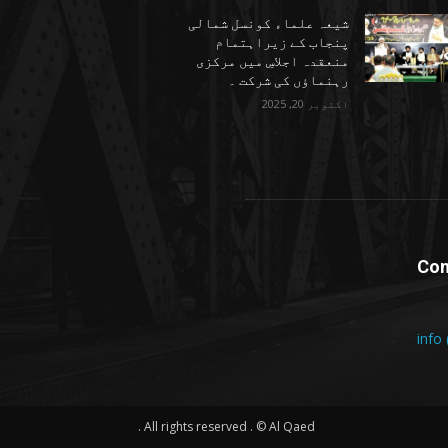
شیعہ علماء کونسل شمالی
پنجاب کے زیراہتمام
منعقدہ اجلاسِ میں مرکزی
رہنماؤں کی شرکت ۔
اکتوبر 20, 2025
Con
info
All rights reserved . © Al Qaed .