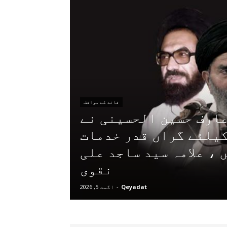
قائد کے مواقف
عارف حسین الحسینی نے
کیلئے گراں قدر خدمات
 ، علامہ سید ساجد علی
نقوی
Qeyadat
-
اگست 5, 2026