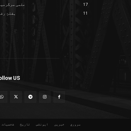
17
علمی سرگرمیا
11
ہفتۂِ رف
ollow US
سرورق
خبریں
ایونٹس
تاریخ
شخصیات