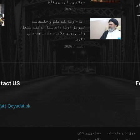
موقع پر اہم پیغام
ں
اگست 3, 2026
تہ
امام رضا کے علم و حکمت سے
لبریز ارشادات ہمارے لئے مشعل
راہ ہیں ، علامہ سید ساجد علی
نقوی
اگست 1, 2026
tact US
F
 (at) Qeyadat.pk
حوزات و جامعات
مضامین و کتب
ملٹی میڈیا
سوالات و جوابات