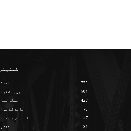
کیٹیگر
759
پاکستا
591
بین الاقوا
427
مسلم ممال
170
قائد کے مواق
47
کانفرنس و بیانا
31
تنظیم