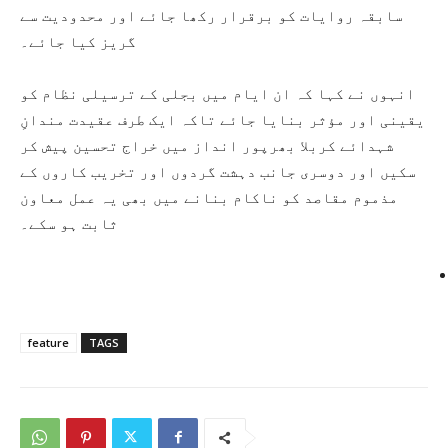
سابقہ روایات کو برقرار رکھا جائے اور محدودیت سے
گریز کیا جائے۔
انہوں نے کہا کہ ان ایام میں بجلی کے ترسیلی نظام کو
یقینی اور مؤثر بنایا جائے تاکہ ایک طرف عقیدت مندانِ
شہدائے کربلا بھرپور انداز میں خراج تحسین پیش کر
سکیں اور دوسری جانب دہشت گردوں اور تخریب کاروں کے
مذموم مقاصد کو ناکام بنانے میں بھی یہ عمل معاون
ثابت ہو سکے۔
feature
TAGS