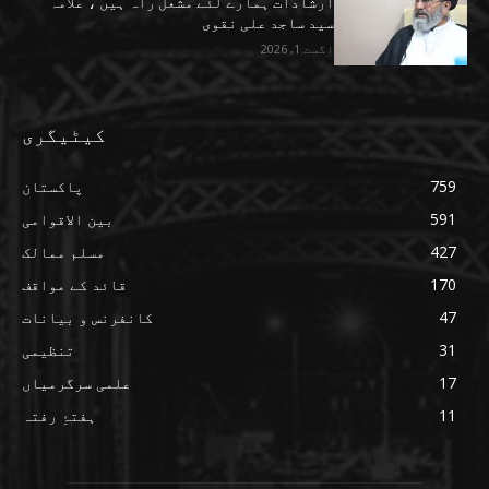
ارشادات ہمارے لئے مشعل راہ ہیں ، علامہ
سید ساجد علی نقوی
اگست 1, 2026
کیٹیگری
759
پاکستان
591
بین الاقوامی
427
مسلم ممالک
170
قائد کے مواقف
47
کانفرنس و بیانات
31
تنظیمی
17
علمی سرگرمیاں
11
ہفتۂِ رفتہ