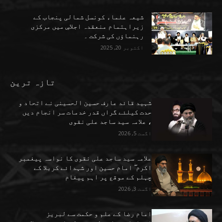
شیعہ علماء کونسل شمالی پنجاب کے
زیراہتمام منعقدہ اجلاسِ میں مرکزی
رہنماؤں کی شرکت ۔
اکتوبر 20, 2025
تازہ ترین
شہید قائد عارف حسین الحسینی نے اتحاد و
حدت کیلئے گراں قدر خدمات سر انجام دیں
، علامہ سید ساجد علی نقوی
اگست 5, 2026
علامہ سید ساجد علی نقوی کا نواسہ پیغمبر
اکرم ۖ امام حسین اور شہدائے کربلا کے
چہلم کے موقع پر اہم پیغام
اگست 3, 2026
امام رضا کے علم و حکمت سے لبریز