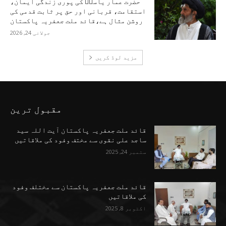
حضرت عمار یاسرؑ کی پوری زندگی ایمان،
استقامت، قربانی اور حق پر ثابت قدمی کی
روشن مثال ہے،قائد ملت جعفریہ پاکستان
جولائی 24, 2026
مزید لوڈ کریں
مقبول ترین
قائد ملت جعفریہ پاکستان آیت اللہ سید
ساجد علی نقوی سے مختف وفود کی ملاقاتیں
ستمبر 24, 2025
قائد ملت جعفریہ پاکستان سے مختلف وفود
کی ملاقاتیں
اکتوبر 8, 2025