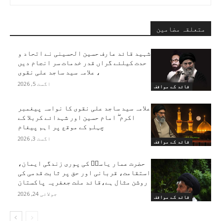
متعلقہ مضامین
شہید قائد عارف حسین الحسینی نے اتحاد و
حدت کیلئے گراں قدر خدمات سر انجام دیں
، علامہ سید ساجد علی نقوی
اگست 5, 2026
قائد کے مواقف
علامہ سید ساجد علی نقوی کا نواسہ پیغمبر
اکرم ۖ امام حسین اور شہدائے کربلا کے
چہلم کے موقع پر اہم پیغام
اگست 3, 2026
قائد کے مواقف
حضرت عمار یاسرؑ کی پوری زندگی ایمان،
استقامت، قربانی اور حق پر ثابت قدمی کی
روشن مثال ہے،قائد ملت جعفریہ پاکستان
جولائی 24, 2026
قائد کے مواقف