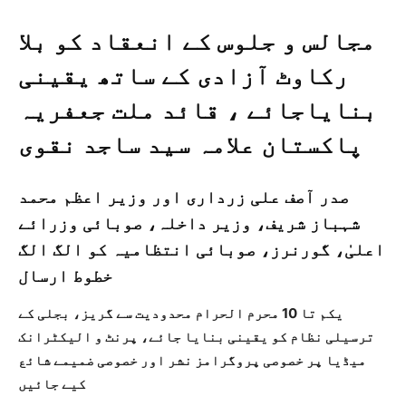
مجالس و جلوس کے انعقاد کو بلا
رکاوٹ آزادی کے ساتھ یقینی
بنایاجائے ، قائد ملت جعفریہ
پاکستان علامہ سید ساجد نقوی
صدر آصف علی زرداری اور وزیر اعظم محمد
شہباز شریف، وزیر داخلہ، صوبائی وزرائے
اعلیٰ، گورنرز، صوبائی انتظامیہ کو الگ الگ
خطوط ارسال
یکم تا 10 محرم الحرام محدودیت سے گریز، بجلی کے
ترسیلی نظام کو یقینی بنایا جائے، پرنٹ و الیکٹرانک
میڈیا پر خصوصی پروگرامز نشر اور خصوصی ضمیمے شائع
کیے جائیں