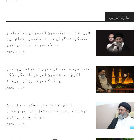
تازہ ترین
شہید قائد عارف حسین الحسینی نے اتحاد و
حدت کیلئے گراں قدر خدمات سر انجام دیں
، علامہ سید ساجد علی نقوی
اگست 5, 2026
علامہ سید ساجد علی نقوی کا نواسہ پیغمبر
اکرم ۖ امام حسین اور شہدائے کربلا کے
چہلم کے موقع پر اہم پیغام
اگست 3, 2026
امام رضا کے علم و حکمت سے لبریز
ارشادات ہمارے لئے مشعل راہ ہیں ، علامہ
سید ساجد علی نقوی
اگست 1, 2026