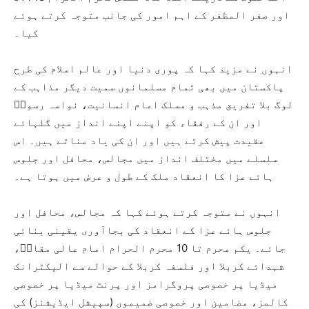
اور صفر المظفر کے اہم امور کی جانب متوجہ کرتے ہوئے
کیا۔
انہوں نے مزید کہا کہ پوری دنیا اور عالم اسلام کی طرح
پاکستان میں بھی تمام مسلمانوں سمیت دیگر مذاہب کے
لوگ بلا تفریق مذہب و مسلک امام انسانیت، نواسہ رسولؐ
اور ان کے رفقاء کو اپنے اپنے انداز میں گلہائے
عقیدت پیش کرتے ہیں اور ان کی یاد مناتے ہیں۔ اس
سلسلے میں مختلف انداز میں مجالس، محافل اور جلوس
ہائے عزا کا انعقاد ملک کے طول و عرض میں ہوتا ہے۔
انہوں نے متوجہ کرتے ہوئے کہا کہ مجالس، محافل اور
جلوس ہائے عزا کے انعقاد کی بجاآوری یقینی بنائی
جائے۔ یکم محرم تا 10 محرم الحرام امام عالی مقامؑ،
شہدائے کربلا اور فلسفہ کربلا کے حوالے سے الیکٹرانک
میڈیا پر خصوصی پروگرامز اور پرنٹ میڈیا پر خصوصی
کالمز، مضامین اور خصوصی ضمیموں (سپیشل ایڈیشنز) کی