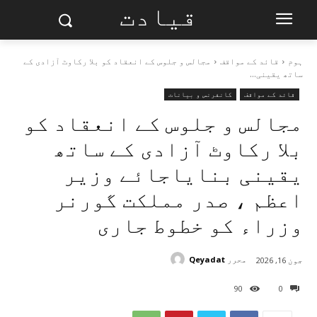
قیادت
ہوم
قائد کے مواقف
مجالس و جلوس کے انعقاد کو بلا رکاوٹ آزادی کے
ساتھ یقینی...
قائد کے مواقف
کانفرنس و بیانات
مجالس و جلوس کے انعقاد کو
بلا رکاوٹ آزادی کے ساتھ
یقینی بنایاجائے وزیر
اعظم ، صدر مملکت گورنر
وزراء کو خطوط جاری
محرر
Qeyadat
جون 16, 2026
90
0