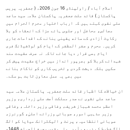
اسلام آباد / راولپنڈی 16 جون 2026ء ( جعفریہ پریس
پاکستان ) قائد ملت جعفریہ پاکستان علامہ سید ساجد
علی نقوی کہتے ہیں کہ ارباب اختیار محرم الحرام میں
مجالس، محافل اور جلوس ہائے عزا کے انعقاد کو بلا
رکاوٹ آزادی کے ساتھ یقینی بنانے کے اقدامات جاری
کریں۔ محرم و صفر المظفر کے ایام کو لوڈشیڈنگ فری
ایام بھی قرار دیا جائے تاکہ نہ صرف عقیدت مند
شہدائے کربلا کو بھرپور انداز میں خراج عقیدت پیش کر
سکیں بلکہ دہشت گردی و تخریب کاری کو ناکام بنانے
میں بھی یہ عمل معاون ثابت ہو سکے۔
ان خیالات کا اظہار قائد ملت جعفریہ پاکستان علامہ سید
ساجد علی نقوی نے صدر مملکت آصف علی زرداری، وزیر
اعظم محمد شہباز شریف، وفاقی وزیر داخلہ، وفاقی
وزیر مذہبی امور، صوبائی وزرائے اعلیٰ، گورنرز،
صوبائی انتظامیہ، پرنٹ و الیکٹرانک میڈیا کو الگ
الگ خطوط کے ذریعے آمدہ ماہ مقدس محرم الحرام 1448ھ