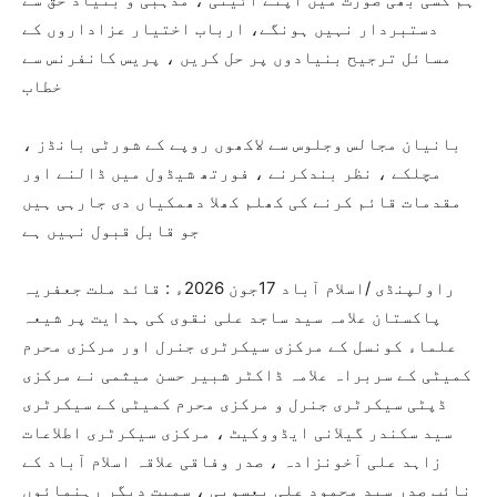
دستبردار نہیں ہونگے، ارباب اختیار عزاداروں کے
مسائل ترجیح بنیادوں پر حل کریں ، پریس کانفرنس سے
خطاب
بانیان مجالس وجلوس سے لاکھوں روپے کے شورٹی بانڈز ،
مچلکے ، نظر بندکرنے ، فورتھ شیڈول میں ڈالنے اور
مقدمات قائم کرنے کی کھلم کھلا دھمکیاں دی جارہی ہیں
جو قابل قبول نہیں ہے
راولپنڈی /اسلام آباد 17جون 2026ء : قائد ملت جعفریہ
پاکستان علامہ سید ساجد علی نقوی کی ہدایت پر شیعہ
علماء کونسل کے مرکزی سیکرٹری جنرل اور مرکزی محرم
کمیٹی کے سربراہ علامہ ڈاکٹر شبیر حسن میثمی نے مرکزی
ڈپٹی سیکرٹری جنرل و مرکزی محرم کمیٹی کے سیکرٹری
سید سکندر گیلانی ایڈووکیٹ ، مرکزی سیکرٹری اطلاعات
زاہد علی آخونزادہ ، صدر وفاقی علاقہ اسلام آباد کے
نائب صدر سید محمود علی یعسوبی ، سمیت دیگر رہنمائوں