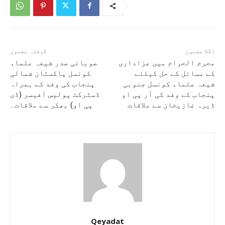
اگلا مضمون
گزشتہ مضمون
محرم الحرام میں عزاداری
صوبائی صدر شیعہ علماء
کے مسائل کے حل کیلئے
کونسل پاکستان شمالی
شیعہ علماء کونسل جنوبی
پنجاب کی وفد کے ہمراہ
پنجاب کے وفد کی آر پی او
ڈسٹرکٹ پولیس آفیسر (ڈی
ڈیرہ غازیخان سے ملاقات
پی او) بھکر سے ملاقات۔
Qeyadat