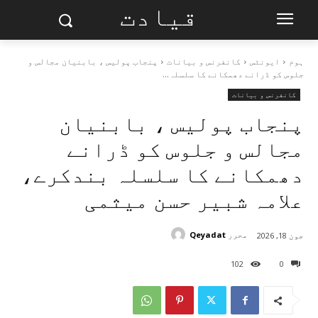
قیادت
ہوم
ایونٹس
کانفرنس و بیانات
پنجاب پولیس ، بابنیان مجالس و
جلوس کو ڈرانے دھمکانے کا سلسلہ...
کانفرنس و بیانات
پنجاب پولیس ، بابنیان
مجالس و جلوس کو ڈرانے
دھمکانے کا سلسلہ بندکرے،
علامہ شبیر حسن میثمی
محرر
Qeyadat
جون 18, 2026
102
0