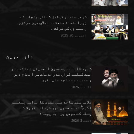
شیعہ علماء کونسل شمالی پنجاب کے
زیراہتمام منعقدہ اجلاسِ میں مرکزی
رہنماؤں کی شرکت ۔
اکتوبر 20, 2025
تازہ ترین
شہید قائد عارف حسین الحسینی نے اتحاد و
حدت کیلئے گراں قدر خدمات سر انجام دیں
، علامہ سید ساجد علی نقوی
اگست 5, 2026
علامہ سید ساجد علی نقوی کا نواسہ پیغمبر
اکرم ۖ امام حسین اور شہدائے کربلا کے
چہلم کے موقع پر اہم پیغام
اگست 3, 2026