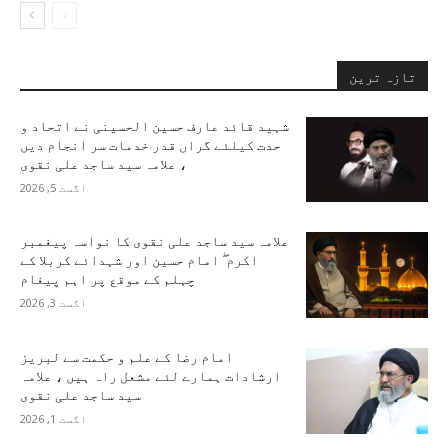
تازہ ترین
شہید قائد عارف حسین الحسینی نے اتحاد و
حدت کیلئے گراں قدر خدمات سر انجام دیں
، علامہ سید ساجد علی نقوی
اگست 5, 2026
علامہ سید ساجد علی نقوی کا نواسہ پیغمبر
اکرم ۖ امام حسین اور شہدائے کربلا کے
چہلم کے موقع پر اہم پیغام
اگست 3, 2026
امام رضا کے علم و حکمت سے لبریز
ارشادات ہمارے لئے مشعل راہ ہیں ، علامہ
سید ساجد علی نقوی
اگست 1, 2026