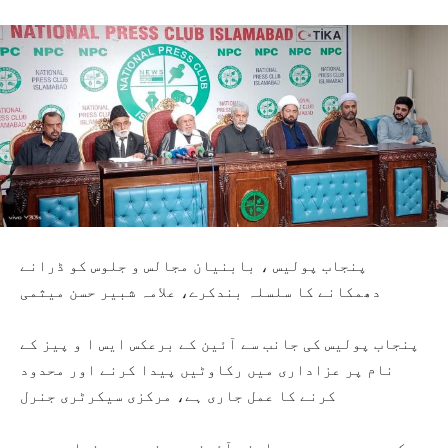
پنجاب پولیس ، بابنیان مجالس و جلوس کو ڈرانے
دھمکانے کا سلسلہ بندکرے، علامہ شبیر حسن میثمی
پنجاب پولیس کی جانب سے آئین کے برعکس ایس ا و پیز کے
نام پر عزاداری میں رکاوٹیں پیدا کرنے اور محدود
کرنے کا عمل جاری ہے، مرکزی سیکرٹری جنرل
ہم کسی بھی صورت میں اپنے آئینی ، مذہبی و بنیاد حق سے