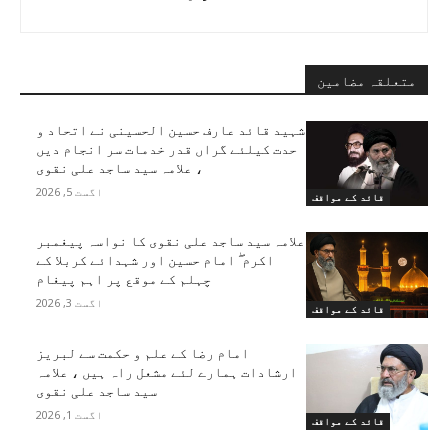
متعلقہ مضامین
شہید قائد عارف حسین الحسینی نے اتحاد و
حدت کیلئے گراں قدر خدمات سر انجام دیں
، علامہ سید ساجد علی نقوی
اگست 5, 2026
قائد کے مواقف
علامہ سید ساجد علی نقوی کا نواسہ پیغمبر
اکرم ۖ امام حسین اور شہدائے کربلا کے
چہلم کے موقع پر اہم پیغام
اگست 3, 2026
قائد کے مواقف
امام رضا کے علم و حکمت سے لبریز
ارشادات ہمارے لئے مشعل راہ ہیں ، علامہ
سید ساجد علی نقوی
اگست 1, 2026
قائد کے مواقف