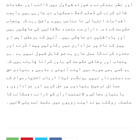
اور نظر بندکرنے ، فورتھ شیڈول میں ڈالنے اور مقدمات
قائم کرنے کی کھلم کھلا دھمکیاں دی جارہی ہیں ،ایسے
اقدامات انتہائی نا مناسب ہیں، واضح رہے کہ پنجاب
حکومت کے ذمہ داران سے متعدد ملاقاتیں کی جاچکیں ہیں
اور یاداشتیں دی جاچکی ہیں۔ آئین کے برعکس ایس ا و
پیز کے نام پر عزاداری میں رکاوٹیں پیدا کرنے اور
محدود کرنے کا عمل جاری ہے جو قابل قبول نہیں ہے ۔ہم
پنجاب اور وفاقی حکومت کو باور کرانا چاہتے ہیں کہ
ہم کسی بھی صورت میں اپنے آئینی ، مذہبی ، بنیادی حق
سے دستبردار نہیں ہونگے، لہذا ارباب اختیارعوام کے
مسائل ترجیح بنیادوں پر حل کریں اور عزاداروں ،
بابنیان مجالس و لائسنسداران کو ڈرانے دھمکانے کا
سلسلہ روکتے ہوئے اپنے رویوں میں مثبت تبدیلی لائیں۔