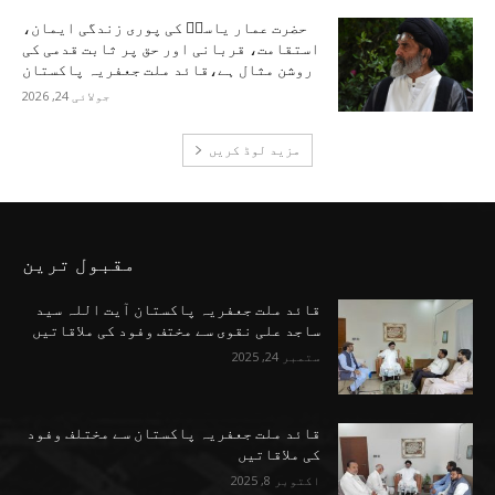
حضرت عمار یاسرؑ کی پوری زندگی ایمان،
استقامت، قربانی اور حق پر ثابت قدمی کی
روشن مثال ہے،قائد ملت جعفریہ پاکستان
جولائی 24, 2026
مزید لوڈ کریں
مقبول ترین
قائد ملت جعفریہ پاکستان آیت اللہ سید
ساجد علی نقوی سے مختف وفود کی ملاقاتیں
ستمبر 24, 2025
قائد ملت جعفریہ پاکستان سے مختلف وفود
کی ملاقاتیں
اکتوبر 8, 2025