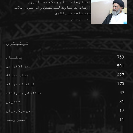
امام رضا کے علم و حکمت سے لبریز
ارشادات ہمارے لئے مشعل راہ ہیں ، علامہ
سید ساجد علی نقوی
اگست 1, 2026
کیٹیگری
759
پاکستان
591
بین الاقوامی
427
مسلم ممالک
170
قائد کے مواقف
47
کانفرنس و بیانات
31
تنظیمی
17
علمی سرگرمیاں
11
ہفتۂِ رفتہ