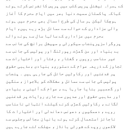
کے ہمراہ نیشنل پریس کلب میں پریس کانفرنس کرتے ہوئے
کہاکہ پاکستان سمیت دنیا بھر میں ایام محرم کا آغاز
ہوچکا لیکن ہر سال کی طرح امسال بھی محرم میں ہونے
والی عزاداری کے حوالے سے مسائل بڑھ رہے ہیں، ایام
محرم میں عزاداری کے سالہا سال سے ہونے والے
پروگرامزپرپنجاب سیکورٹی و سپیشل برانچ کی جانب سے
بے بنیاد اور من گھڑت رپورٹنگ اور پولیس کی جانب سے
غیر مناسب رویوں ، گفتار ، رفتار اور اختیارات سے
تجاوز کے ذریعہ عوام کے دستوری، بنیادی ،مذہبی حقوق
پر قدغنیں اور رکاوٹیں حائل کی جارہی ہیں ۔ پنجاب
پولیس کی جانب سے مسائل و مشکلات کو بلاجواز ، سنگین
اور گھمبیر بنایا جارہا ہے ، عوام کے آئینی ، بنیادی
اور مذہبی حقوق اور صدیوں سے جاری روایات پر قدغنیں
لگانے ، رکاوٹیں کھڑی کرنے کیلئے انتہائی نامناسب
رویے ، دھمکیوں ، دھونس دھاندلی اور اختیارا ت کا
ناجائز استعمال کرتے ہوئے بانیان مجالس وجلوس سے
لاکھوں روپے کے شورٹی بانڈز ، مچلکے لئے جارہے ہیں