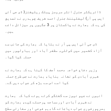
ڈائریکٹر جنرل انٹر سروسز پبلک ریلیشنز( ڈی جی آئی
ایس پی آر) لیفٹیننٹ جنرل احمد شریف چوہدری نے تصدیق
کی ہے کہ بھارت نے پاکستان پر 3 جگہوں پر میزائل داغے
ہیں۔
ڈی جی آئی ایس پی آر نے بتایا کہ بھارت کی جانب سے
آزاد کشمیر میں کوٹلی، مظفر آباد اور بہاولپور میں
حملہ کیا گیا۔
وزیر دفاع خواجہ محمد آصف کا کہنا ہے کہ بھارت نے
شہری آبادی کو نشانہ بنایا، بھارت نے جس طرح حملہ
کیا اسے اس سے بڑھ کر جواب دیں گے۔
انہوں نے جیو نیوز سے گفتگو کرتے ہوئے کہا کہ بھارت
نے شہری آبادی اورمساجد پرحملے کیے، بھارت کو
بھرپورفوری جواب دیاجائے گا،ہم فوجی اور سفارتی سطح