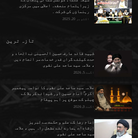
زیراہتمام منعقدہ اجلاسِ میں مرکزی
رہنماؤں کی شرکت ۔
اکتوبر 20, 2025
تازہ ترین
شہید قائد عارف حسین الحسینی نے اتحاد و
حدت کیلئے گراں قدر خدمات سر انجام دیں
، علامہ سید ساجد علی نقوی
اگست 5, 2026
علامہ سید ساجد علی نقوی کا نواسہ پیغمبر
اکرم ۖ امام حسین اور شہدائے کربلا کے
چہلم کے موقع پر اہم پیغام
اگست 3, 2026
امام رضا کے علم و حکمت سے لبریز
ارشادات ہمارے لئے مشعل راہ ہیں ، علامہ
سید ساجد علی نقوی