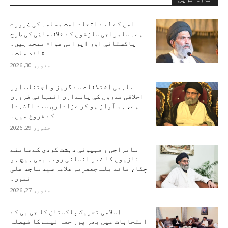
امن کے لیے اتحاد امت مسلمہ کی ضرورت
ہے۔ سامراجی سازشوں کے خلاف ماضی کی طرح
پاکستانی اور ایرانی عوام متحد ہیں۔
قائد ملت...
جنوری 30, 2026
باہمی اختلافات سے گریز و اجتناب اور
اخلاقی قدروں کی پاسداری انتہائی ضروری
ہے، ہم آواز ہو کر عزاداریِ سید الشہدا
کے فروغ میں...
جنوری 29, 2026
سامراجی و صہیونی دہشت گردی کے سامنے
نازیوں کا غیر انسانی رویہ بھی ہیچ ہو
چکا، قائد ملت جعفریہ علامہ سید ساجد علی
نقوی۔
جنوری 27, 2026
اسلامی تحریک پاکستان کا جی بی کے
انتخابات میں بھر پور حصہ لینے کا فیصلہ