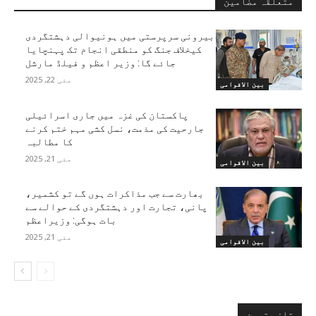
متعلقہ مضامین
بیرونی سرپرستی میں ہونیوالی دہشتگردی
کیخلاف جنگ کو منطقی انجام تک پہنچایا
جائے گا: وزیر اعظم و فیلڈ مارشل
مئی 22, 2025
بین الاقوامی
پاکستان کی غزہ میں جاری اسرائیلی
جارحیت کی مذمت، نسل کشی مہم ختم کرنے
کا مطالبہ
مئی 21, 2025
بین الاقوامی
بھارت سے جب مذاکرات ہوں گے تو کشمیر،
پانی، تجارت اور دہشتگردی کے حوالے سے
بات ہوگی: وزیراعظم
مئی 21, 2025
بین الاقوامی
تازہ ترین