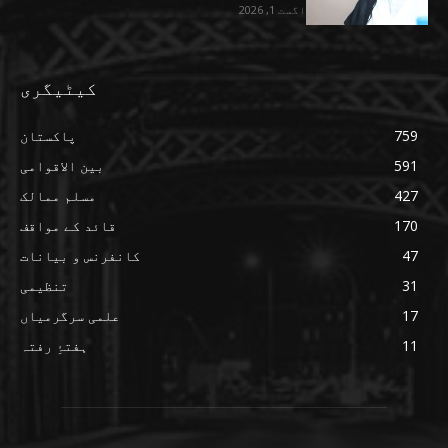
اگست 1, 2026
کیٹیگری
759
پاکستان
591
بین الاقوامی
427
مسلم ممالک
170
قائد کے مواقف
47
کانفرنس و بیانات
31
تنظیمی
17
علمی سرگرمیاں
11
ہفتۂِ رفتہ