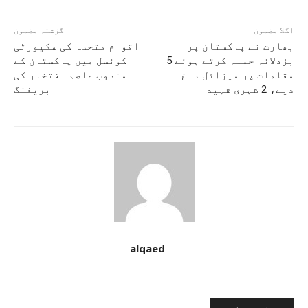
اگلا مضمون
گزشتہ مضمون
بھارت نے پاکستان پر
اقوام متحدہ کی سکیورٹی
بزدلانہ حملہ کرتے ہوئے 5
کونسل میں پاکستان کے
مقامات پر میزائل داغ
مندوب عاصم افتخار کی
دیے، 2 شہری شہید
بریفنگ
alqaed