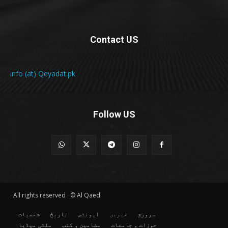
Contact US
info (at) Qeyadat.pk
Follow US
All rights reserved . © Al Qaed .
سرورق
خبریں
ایونٹس
تاریخ
شخصیات
حوزات و جامعات
مضامین و کتب
ملٹی میڈیا