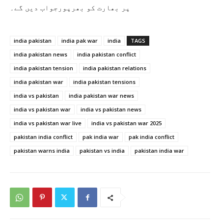
پر بھارت کو بھرپورجواب دیں گے۔
india pakistan
india pak war
india
TAGS
india pakistan news
india pakistan conflict
india pakistan tension
india pakistan relations
india pakistan war
india pakistan tensions
india vs pakistan
india pakistan war news
india vs pakistan war
india vs pakistan news
india vs pakistan war live
india vs pakistan war 2025
pakistan india conflict
pak india war
pak india conflict
pakistan warns india
pakistan vs india
pakistan india war