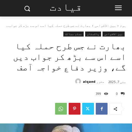
قیادت
ہوم
بین الاقوامی
بھارت نے جس طرح حملہ کیا اسے اس سے بڑھ کر جواب...
بین الاقوامی
پاکستان
مسلم ممالک
بھارت نے جس طرح حملہ کیا
اسے اس سے بڑھ کر جواب دیں
گے، وزیر دفاع خواجہ آصف
محرر
alqaed
مئی 7, 2025
399
0