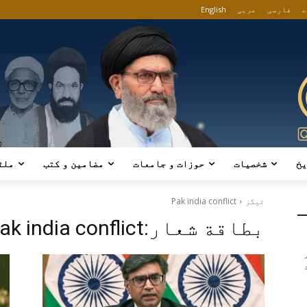
ے
فارسی
عربی
English
یخ
شخصیات
حوزات و جامعات
مضامین و کتب
ملٹ
ٹیگز
Pak india conflict
بطاقة شعار:
ak india conflict