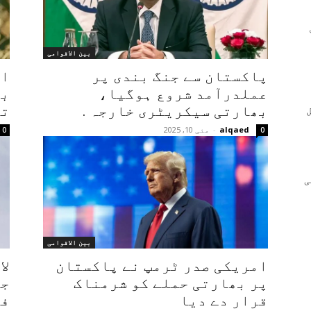
بین الاقوامی
پاکستان سے جنگ بندی پر
اس
عملدرآمد شروع ہوگیا،
بھ
بھارتی سیکریٹری خارجہ .
تص
alqaed
-
مئی 10, 2025
0
0
ی
بین الاقوامی
امریکی صدر ٹرمپ نے پاکستان
لا
پر بھارتی حملے کو شرمناک
جا
قرار دے دیا
فض