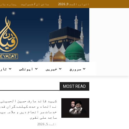
اتوار, اگست 9, 2026
سائن ان / شمولیت
ہمارے بار
سرورق
خبریں
ایونٹس
تار
MOST READ
شہید قائد عارف حسین الحسینی
نے اتحاد و حدت کیلئے گراں قدر
خدمات سر انجام دیں ، علامہ سید
ساجد علی نقوی
اگست 5, 2026