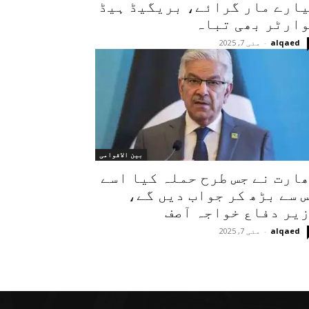
ارے مار گرائے، بریگیڈ ہیڈ
ارٹر بھی تباہ
alqaed
-
مئی 7, 2025
بین الاقوامی
ارت نے جس طرح حملہ کیا اسے
 سے بڑھ کر جواب دیں گے،
یر دفاع خواجہ آصف
alqaed
-
مئی 7, 2025