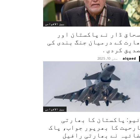
بین الاقوامی
حاق ڈار نے پاکستان اور
ارت کے درمیان جنگ بندی کی
دیق کردی .
alqaed
-
مئی 10, 2025
بین الاقوامی
ئیو: پاکستان کا بھارتی
رحیت کا بھرپور جواب، پاک
ائیہ نے بھارتی رافیل