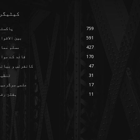
کیٹیگر
759
پاکستا
591
بین الاقوا
427
مسلم ممال
170
قائد کے مواق
47
کانفرنس و بیانا
31
تنظیم
17
علمی سرگرمیا
11
ہفتۂِ رف