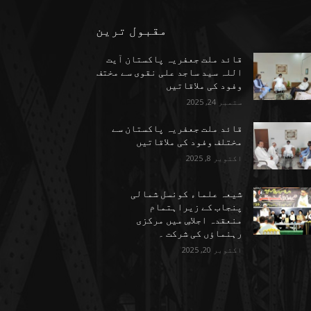
مقبول ترین
قائد ملت جعفریہ پاکستان آیت
اللہ سید ساجد علی نقوی سے مختف
وفود کی ملاقاتیں
ستمبر 24, 2025
قائد ملت جعفریہ پاکستان سے
مختلف وفود کی ملاقاتیں
اکتوبر 8, 2025
شیعہ علماء کونسل شمالی
پنجاب کے زیراہتمام
منعقدہ اجلاسِ میں مرکزی
رہنماؤں کی شرکت ۔
اکتوبر 20, 2025