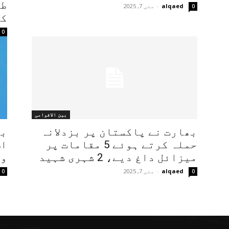
طی
alqaed
-
مئی 7, 2025
0
کو
0
بین الاقوامی
بھارت نے پاکستان پر بزدلانہ
بھ
حملہ کرتے ہوئے 5 مقامات پر
اس
میزائل داغ دیے، 2 شہری شہید
وز
alqaed
-
مئی 7, 2025
0
0