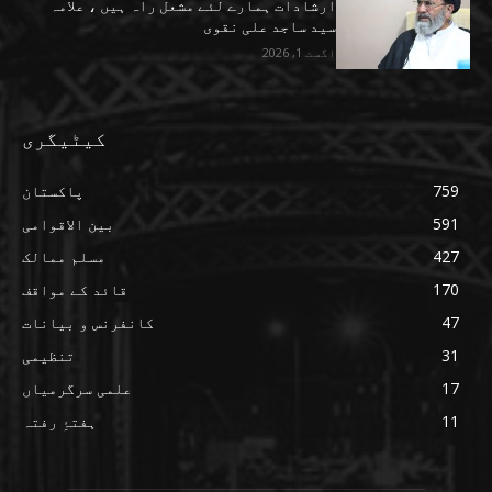
ارشادات ہمارے لئے مشعل راہ ہیں ، علامہ
سید ساجد علی نقوی
اگست 1, 2026
کیٹیگری
759
پاکستان
591
بین الاقوامی
427
مسلم ممالک
170
قائد کے مواقف
47
کانفرنس و بیانات
31
تنظیمی
17
علمی سرگرمیاں
11
ہفتۂِ رفتہ