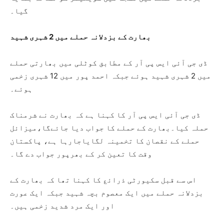
گیا۔
بھارت کے بزدلانہ حملے میں 2 شہری شہید
ڈی جی آئی ایس پی آر کے مطابق کوٹلی میں بھارتی حملے
میں 2 شہری شہید ہوئے جبکہ احمد پور میں 12 شہری زخمی
ہوئے۔
ڈی جی آئی ایس پی آر کا کہنا ہے کہ بھارت نے شرمناک
حملہ کیا۔بھارت کے حملے کا جواب دیا جائےگا،میزائل
حملے کے نقصان کا تخمینہ لگایاجارہا ہے، پاکستان
وقت کا تعین کر کے بھرپور جواب دے گا۔
اس سے قبل سکیورٹی ذرائع کا کہنا تھا کہ بھارت کے
بزدلانہ حملے میں ایک معصوم بچہ شہید جبکہ ایک عورت
اور ایک مرد شدید زخمی ہیں۔