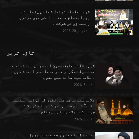
شیعہ علماء کونسل شمالی پنجاب کے
زیراہتمام منعقدہ اجلاسِ میں مرکزی
رہنماؤں کی شرکت ۔
اکتوبر 20, 2025
تازہ ترین
شہید قائد عارف حسین الحسینی نے اتحاد و
حدت کیلئے گراں قدر خدمات سر انجام دیں
، علامہ سید ساجد علی نقوی
اگست 5, 2026
علامہ سید ساجد علی نقوی کا نواسہ پیغمبر
اکرم ۖ امام حسین اور شہدائے کربلا کے
چہلم کے موقع پر اہم پیغام
اگست 3, 2026
امام رضا کے علم و حکمت سے لبریز