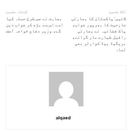
اگلا مضمون
گزشتہ مضمون
لائیو: پاکستان کا بھارتی
بھارت نے جس طرح حملہ کیا
جارحیت کا بھرپور جواب،
اسے اس سے بڑھ کر جواب دیں
پاک فضائیہ نے بھارتی
گے، وزیر دفاع خواجہ آصف
رافیل طیارے مار گرائے،
بریگیڈ ہیڈ کوارٹر بھی
تباہ
alqaed