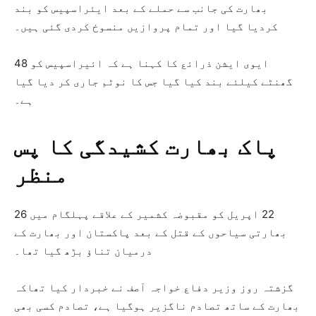
بھارت کی جانب سے حملے کے بعد ایئراسپیس کو بند
کردیا گیا اور تمام پروازیں منسوخ کردی گئی ہیں۔
ایوی ایشن ذرائع کا کہنا ہے کہ ائیراسپیس کو 48
گھنٹے کیلئے بند کیا گیا جس کا نوٹم جاری کر دیا گیا
ہے۔
پاک بھارت کشیدگی کا پس
منظر
22 اپریل کو مقبوضہ کشمیر کے علاقے پہلگام میں 26
بھارتی سیاحوں کے قتل کے بعد پاکستان اور بھارت کے
درمیان تناؤ بڑھ گیا تھا۔
گزشتہ روز وزیر دفاع خواجہ آصف نے خبردار کیا تھاکہ
بھارت کے ساتھ تصادم ناگزیر ہوگیا ہے، تصادم کسی بھی