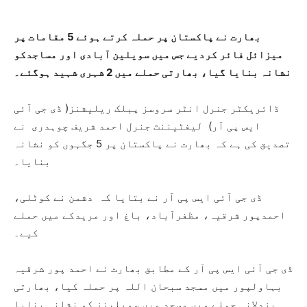
بھارت نے پاکستان پر حملہ کرتے ہوئے 5 مقامات پر
میزائل فائر کردیے جس میں سویلین آبادی اور مساجدکو
نشانہ بنایا گیا، بھارتی حملے میں 2 شہری شہید ہوگئے۔
ڈائریکٹر جنرل انٹر سروسز پبلک ریلیشنز( ڈی جی آئی
ایس پی آر) لیفٹیننٹ جنرل احمد شریف چوہدری نے
تصدیق کی ہے کہ بھارت نے پاکستان پر 5 جگہوں کو نشانہ
بنایا۔
ڈی جی آئی ایس پی آر نے بتایا کہ دشمن نے کوٹلی،
احمدپور شرقیہ، مظفرآباد، باغ اور مریدکے میں حملے
کیے۔
ڈی جی آئی ایس پی آر کے مطابق بھارت نے احمد پور شرقیہ
بہاولپور میں مسجد سبحان اللہ پر حملہ کیا، بھارتی
بزدلانہ حملے میں مسجد میں سویلینز کو نشانہ بنایا