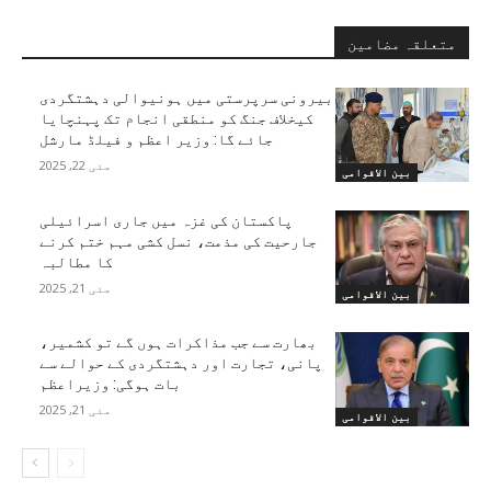
متعلقہ مضامین
بیرونی سرپرستی میں ہونیوالی دہشتگردی
کیخلاف جنگ کو منطقی انجام تک پہنچایا
جائے گا: وزیر اعظم و فیلڈ مارشل
مئی 22, 2025
بین الاقوامی
پاکستان کی غزہ میں جاری اسرائیلی
جارحیت کی مذمت، نسل کشی مہم ختم کرنے
کا مطالبہ
مئی 21, 2025
بین الاقوامی
بھارت سے جب مذاکرات ہوں گے تو کشمیر،
پانی، تجارت اور دہشتگردی کے حوالے سے
بات ہوگی: وزیراعظم
مئی 21, 2025
بین الاقوامی