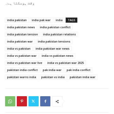
وقت ہوسکتا ہے۔
india pakistan
india pak war
india
TAGS
india pakistan news
india pakistan conflict
india pakistan tension
india pakistan relations
india pakistan war
india pakistan tensions
india vs pakistan
india pakistan war news
india vs pakistan war
india vs pakistan news
india vs pakistan war live
india vs pakistan war 2025
pakistan india conflict
pak india war
pak india conflict
pakistan warns india
pakistan vs india
pakistan india war