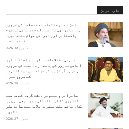
تازہ ترین
امن کے لیے اتحاد امت مسلمہ کی ضرورت
ہے۔ سامراجی سازشوں کے خلاف ماضی کی طرح
پاکستانی اور ایرانی عوام متحد ہیں۔
قائد ملت...
جنوری 30, 2026
باہمی اختلافات سے گریز و اجتناب اور
اخلاقی قدروں کی پاسداری انتہائی ضروری
ہے، ہم آواز ہو کر عزاداریِ سید الشہدا
کے فروغ میں...
جنوری 29, 2026
سامراجی و صہیونی دہشت گردی کے سامنے
نازیوں کا غیر انسانی رویہ بھی ہیچ ہو
چکا، قائد ملت جعفریہ علامہ سید ساجد علی
نقوی۔
جنوری 27, 2026