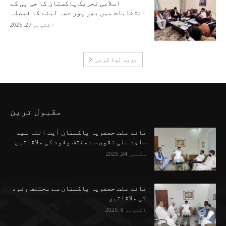
اسلامی تحریک پاکستان کا جی بی کے
انتخابات میں بھر پور حصہ لینے کا فیصلہ
اکتوبر 27, 2025
مزید لوڈ کریں
مقبول ترین
قائد ملت جعفریہ پاکستان آیت اللہ سید
ساجد علی نقوی سے مختف وفود کی ملاقاتیں
ستمبر 24, 2025
قائد ملت جعفریہ پاکستان سے مختلف وفود
کی ملاقاتیں
اکتوبر 8, 2025