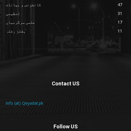
47
کانفرنس و بیانات
31
تنظیمی
17
علمی سرگرمیاں
11
ہفتۂِ رفتہ
Contact US
info (at) Qeyadat.pk
Follow US