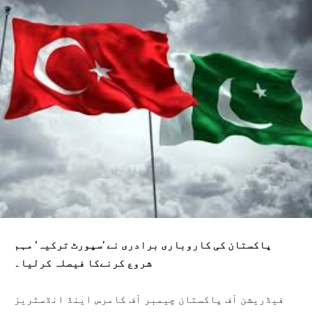
پاکستان کی کاروباری برادری نے ’سپورٹ ترکیہ‘ مہم
شروع کرنےکا فیصلہ کرلیا۔
فیڈریشن آف پاکستان چیمبر آف کامرس اینڈ انڈسٹریز