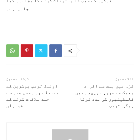
ترکیہ کے سیب کا بائیکاٹ کرنے کا مطالبہ کیا
جارہاہے۔
اگلا مضمون
گزشتہ مضمون
غزہ میں بہت سے افراد
ڈونلڈ ٹرمپ یوکرین کے
بھوک سے مررہے ہیں، ہمیں
معاملے پر روسی صدر سے
فلسطینیوں کی مدد کرنا
جلد ملاقات کرنے کے
ہوگی: ٹرمپ
خواہاں