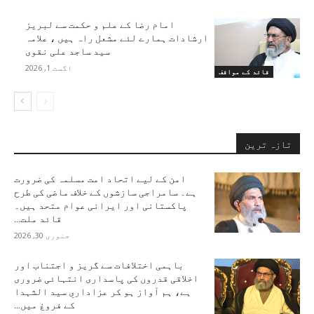
امام رضا کے علم و حکمت سے لبریز
ارشادات ہمارے لئے مشعل راہ ہیں ، علامہ
سید ساجد علی نقوی
اگست 1, 2026
قائد کے مواقف
تازہ ترین
امن کے لیے اتحاد امت مسلمہ کی ضرورت
ہے۔ سامراجی سازشوں کے خلاف ماضی کی طرح
پاکستانی اور ایرانی عوام متحد ہیں۔
قائد ملت...
جنوری 30, 2026
باہمی اختلافات سے گریز و اجتناب اور
اخلاقی قدروں کی پاسداری انتہائی ضروری
ہے، ہم آواز ہو کر عزاداریِ سید الشہدا
کے فروغ میں...