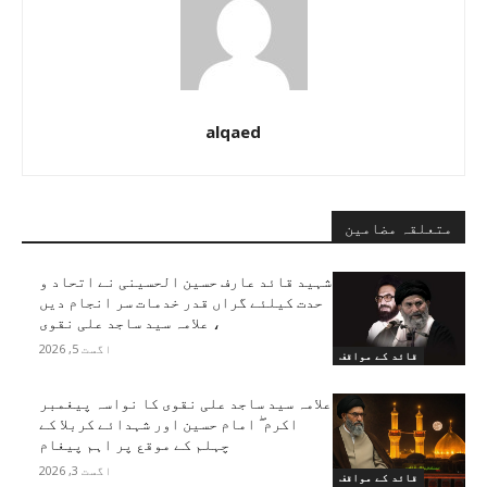
alqaed
متعلقہ مضامین
شہید قائد عارف حسین الحسینی نے اتحاد و
حدت کیلئے گراں قدر خدمات سر انجام دیں
، علامہ سید ساجد علی نقوی
اگست 5, 2026
قائد کے مواقف
علامہ سید ساجد علی نقوی کا نواسہ پیغمبر
اکرم ۖ امام حسین اور شہدائے کربلا کے
چہلم کے موقع پر اہم پیغام
اگست 3, 2026
قائد کے مواقف