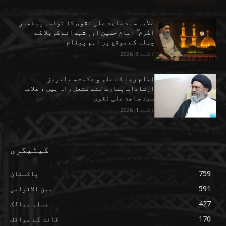
علامہ سید ساجد علی نقوی کا نواسہ پیغمبر
اکرم ۖ امام حسین اور شہدائے کربلا کے
چہلم کے موقع پر اہم پیغام
اگست 3, 2026
امام رضا کے علم و حکمت سے لبریز
ارشادات ہمارے لئے مشعل راہ ہیں ، علامہ
سید ساجد علی نقوی
اگست 1, 2026
کیٹیگری
759
پاکستان
591
بین الاقوامی
427
مسلم ممالک
170
قائد کے مواقف