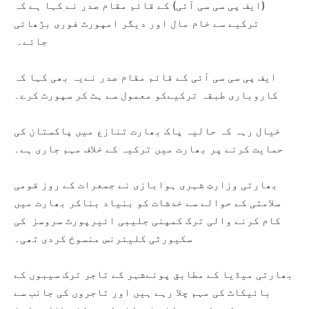
(ایف پی سی سی آئی) کے قائم مقام صدر نے کہا ہے کہ
ترکیے سے خام مال اور دیگر امپورٹ فوری بڑھائی
جائے۔
ایف پی سی سی آئی کے قائم مقام صدر نےیہ بھی کہا کہ
کاروباری طبقہ ترکیےکو معمول سے ہٹ کر سپورٹ کرے۔
خیال رہہ کہ حالیہ پاک بھارت تنازع میں پاکستان کی
حمایت کرنے پر بھارت میں ترکیہ کے خلاف مہم جاری ہے۔
بھارتی وزارتِ شہری ہوابازی نے جمعرات کے روز قومی
سلامتی کے حوالے سے خدشات کو بنیاد بناکر بھارت میں
کام کرنے والی ترک کمپنی جلیبی ائیرپورٹ سروسز کی
سکیورٹی کلیئرنس منسوخ کردی تھی۔
بھارتی میڈیا کے مطابق پونےشہر کے تاجر ترک سیبوں کے
بائیکاٹ کی مہم چلا رہے ہیں اور تاجروں کی جانب سے