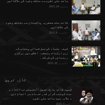
ساجد علی نقوی سے مختف وفود کی ملاقاتیں
ستمبر 24, 2025
قائد ملت جعفریہ پاکستان سے مختلف وفود
کی ملاقاتیں
اکتوبر 8, 2025
شیعہ علماء کونسل شمالی پنجاب کے
زیراہتمام منعقدہ اجلاسِ میں مرکزی
رہنماؤں کی شرکت ۔
اکتوبر 20, 2025
تازہ ترین
شہید قائد عارف حسین الحسینی نے اتحاد و
حدت کیلئے گراں قدر خدمات سر انجام دیں
، علامہ سید ساجد علی نقوی
اگست 5, 2026