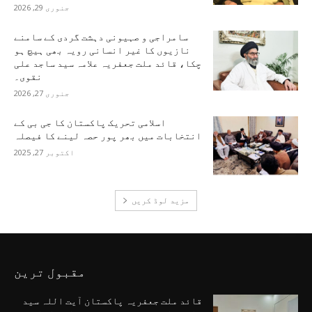
جنوری 29, 2026
سامراجی و صہیونی دہشت گردی کے سامنے
نازیوں کا غیر انسانی رویہ بھی ہیچ ہو
چکا، قائد ملت جعفریہ علامہ سید ساجد علی
نقوی۔
جنوری 27, 2026
اسلامی تحریک پاکستان کا جی بی کے
انتخابات میں بھر پور حصہ لینے کا فیصلہ
اکتوبر 27, 2025
مزید لوڈ کریں
مقبول ترین
قائد ملت جعفریہ پاکستان آیت اللہ سید