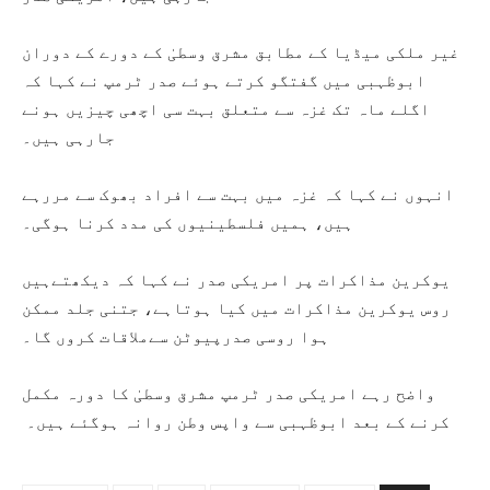
غیر ملکی میڈیا کے مطابق مشرق وسطیٰ کے دورے کے دوران
ابوظہبی میں گفتگو کرتے ہوئے صدر ٹرمپ نے کہا کہ
اگلے ماہ تک غزہ سے متعلق بہت سی اچھی چیزیں ہونے
جارہی ہیں۔
انہوں نے کہا کہ غزہ میں بہت سے افراد بھوک سے مررہے
ہیں، ہمیں فلسطینیوں کی مدد کرنا ہوگی۔
یوکرین مذاکرات پر امریکی صدر نے کہا کہ دیکھتےہیں
روس یوکرین مذاکرات میں کیا ہوتاہے، جتنی جلد ممکن
ہوا روسی صدرپیوٹن سےملاقات کروں گا۔
واضح رہے امریکی صدر ٹرمپ مشرق وسطیٰ کا دورہ مکمل
کرنے کے بعد ابوظہبی سے واپس وطن روانہ ہوگئے ہیں۔