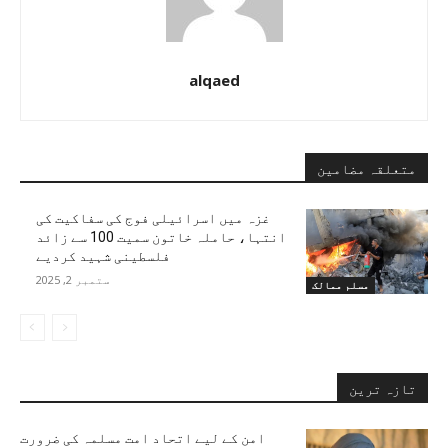
alqaed
متعلقہ مضامین
غزہ میں اسرائیلی فوج کی سفاکیت کی
انتہا، حاملہ خاتون سمیت 100 سے زائد
فلسطینی شہید کردیے
ستمبر 2, 2025
مسلم ممالک
تازہ ترین
امن کے لیے اتحاد امت مسلمہ کی ضرورت