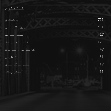
کیٹیگری
759
پاکستان
591
بین الاقوامی
427
مسلم ممالک
170
قائد کے مواقف
47
کانفرنس و بیانات
31
تنظیمی
17
علمی سرگرمیاں
11
ہفتۂِ رفتہ