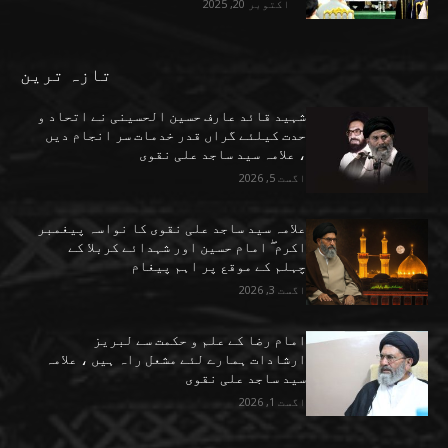
اکتوبر 20, 2025
تازہ ترین
شہید قائد عارف حسین الحسینی نے اتحاد و
حدت کیلئے گراں قدر خدمات سر انجام دیں
، علامہ سید ساجد علی نقوی
اگست 5, 2026
علامہ سید ساجد علی نقوی کا نواسہ پیغمبر
اکرم ۖ امام حسین اور شہدائے کربلا کے
چہلم کے موقع پر اہم پیغام
اگست 3, 2026
امام رضا کے علم و حکمت سے لبریز
ارشادات ہمارے لئے مشعل راہ ہیں ، علامہ
سید ساجد علی نقوی
اگست 1, 2026