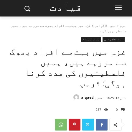
قیادت
ہوم
بین الاقوامی
غزہ میں بہت سے افراد بھوک سے مررہے ہیں، ہمیں
فلسطینیوں کی...
بین الاقوامی
مسلم ممالک
غزہ میں بہت سے افراد بھوک
سے مررہے ہیں، ہمیں
فلسطینیوں کی مدد کرنا
ہوگی: ٹرمپ
محرر
alqaed
مئی 17, 2025
267
0