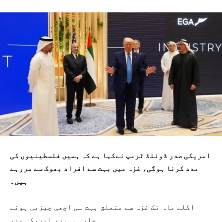
امریکی صدر ڈونلڈ ٹرمپ نےکہا ہے کہ ہمیں فلسطینیوں کی
مدد کرنا ہوگی، غزہ میں بہت سے افراد بھوک سے مررہے
ہیں۔
اگلے ماہ تک غزہ سے متعلق بہت سی اچھی چیزیں ہونے
جارہی ہیں، امریکی صدر