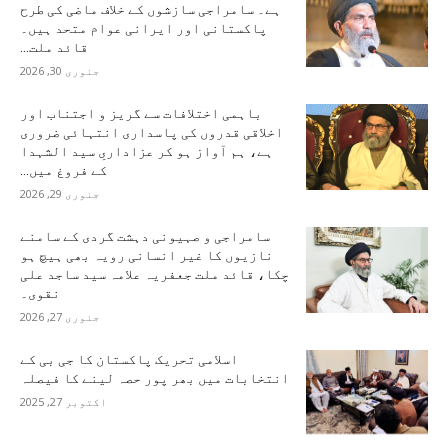
ہے۔ سامراجی سازشوں کے خلاف ماضی کی طرح
پاکستانی اور ایرانی عوام متحد ہیں۔
قائد ملت...
جنوری 30, 2026
باہمی اختلافات سے گریز و اجتناب اور
اخلاقی قدروں کی پاسداری انتہائی ضروری
ہے، ہم آواز ہو کر عزاداریِ سید الشہدا
کے فروغ میں...
جنوری 29, 2026
سامراجی و صہیونی دہشت گردی کے سامنے
نازیوں کا غیر انسانی رویہ بھی ہیچ ہو
چکا، قائد ملت جعفریہ علامہ سید ساجد علی
نقوی۔
جنوری 27, 2026
اسلامی تحریک پاکستان کا جی بی کے
انتخابات میں بھر پور حصہ لینے کا فیصلہ
اکتوبر 27, 2025