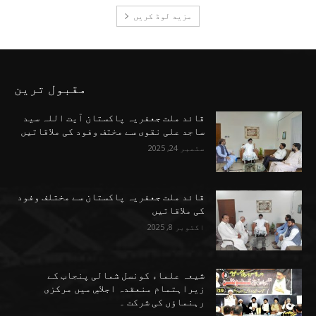
مزید لوڈ کریں
مقبول ترین
قائد ملت جعفریہ پاکستان آیت اللہ سید
ساجد علی نقوی سے مختف وفود کی ملاقاتیں
ستمبر 24, 2025
قائد ملت جعفریہ پاکستان سے مختلف وفود
کی ملاقاتیں
اکتوبر 8, 2025
شیعہ علماء کونسل شمالی پنجاب کے
زیراہتمام منعقدہ اجلاسِ میں مرکزی
رہنماؤں کی شرکت ۔