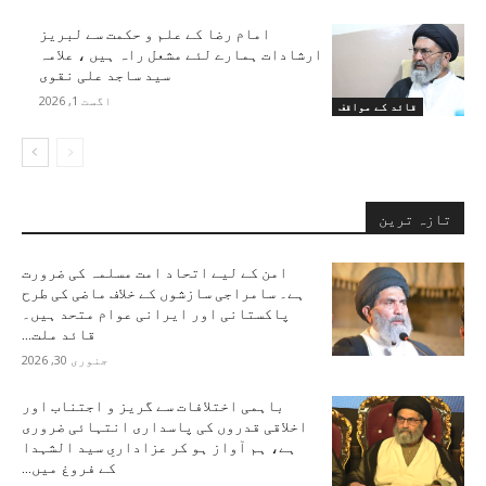
امام رضا کے علم و حکمت سے لبریز
ارشادات ہمارے لئے مشعل راہ ہیں ، علامہ
سید ساجد علی نقوی
اگست 1, 2026
قائد کے مواقف
تازہ ترین
امن کے لیے اتحاد امت مسلمہ کی ضرورت
ہے۔ سامراجی سازشوں کے خلاف ماضی کی طرح
پاکستانی اور ایرانی عوام متحد ہیں۔
قائد ملت...
جنوری 30, 2026
باہمی اختلافات سے گریز و اجتناب اور
اخلاقی قدروں کی پاسداری انتہائی ضروری
ہے، ہم آواز ہو کر عزاداریِ سید الشہدا
کے فروغ میں...