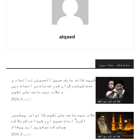
alqaed
متعلقہ مضامین
شہید قائد عارف حسین الحسینی نے اتحاد و
حدت کیلئے گراں قدر خدمات سر انجام دیں
، علامہ سید ساجد علی نقوی
اگست 5, 2026
قائد کے مواقف
علامہ سید ساجد علی نقوی کا نواسہ پیغمبر
اکرم ۖ امام حسین اور شہدائے کربلا کے
چہلم کے موقع پر اہم پیغام
اگست 3, 2026
قائد کے مواقف