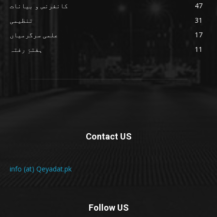
47
کانفرنس و بیانات
31
تنظیمی
17
علمی سرگرمیاں
11
ہفتۂِ رفتہ
Contact US
info (at) Qeyadat.pk
Follow US