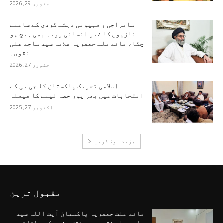
جنوری 29, 2026
سامراجی و صہیونی دہشت گردی کے سامنے
نازیوں کا غیر انسانی رویہ بھی ہیچ ہو
چکا، قائد ملت جعفریہ علامہ سید ساجد علی
نقوی۔
جنوری 27, 2026
اسلامی تحریک پاکستان کا جی بی کے
انتخابات میں بھر پور حصہ لینے کا فیصلہ
اکتوبر 27, 2025
مزید لوڈ کریں
مقبول ترین
قائد ملت جعفریہ پاکستان آیت اللہ سید
ساجد علی نقوی سے مختف وفود کی ملاقاتیں