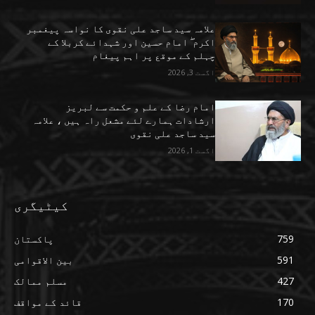
علامہ سید ساجد علی نقوی کا نواسہ پیغمبر
اکرم ۖ امام حسین اور شہدائے کربلا کے
چہلم کے موقع پر اہم پیغام
اگست 3, 2026
امام رضا کے علم و حکمت سے لبریز
ارشادات ہمارے لئے مشعل راہ ہیں ، علامہ
سید ساجد علی نقوی
اگست 1, 2026
کیٹیگری
759
پاکستان
591
بین الاقوامی
427
مسلم ممالک
170
قائد کے مواقف