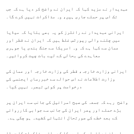
عہدیدار نے مزید کہا کہ ایران نے واضح کر دیا ہے کہ جب
تک اس پر حملے جاری ہیں، وہ مذاکرات نہیں کرے گا۔
ایرانی عہدیدار نے رائٹرز کو یہ بھی بتایا کہ میڈیا
میں چلنے والی رپورٹس غلط ہیں کہ ایران نے قطر اور
عمان سے کہا ہے کہ وہ امریکا سے جنگ بندی یا جوہری
معاہدے کی بحالی کے لیے بات چیت کروائیں۔
ایرانی وزارت خارجہ، قطر کی وزارت خارجہ اور عمان کی
وزارت اطلاعات نے اس حوالے سے خبررساں ایجنسی کی
درخواست پر کوئی تبصرہ نہیں کیا۔
واضح رہے کہ جمعہ کی صبح اسرائیل کی جانب سے ایران پر
بڑے حملے اور پھر ایران کی جانب سے جوابی کارروائی
کے بعد خطے کی صورتحال انتہائی کشیدہ ہو چکی ہے۔
ایران نے اتوار کو امریکا کے ساتھ مذاکرات کا چھٹا