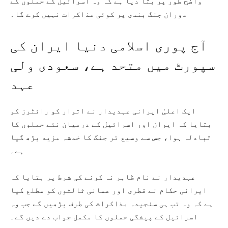
واضح طور پر بتا دیا ہے کہ وہ اسرائیل کے حملوں کے
دوران جنگ بندی پر کوئی مذاکرات نہیں کرے گا۔
آج پوری اسلامی دنیا ایران کی
سپورٹ میں متحد ہے، سعودی ولی
عہد
ایک اعلیٰ ایرانی عہدیدار نے اتوار کو رائٹرز کو
بتایا کہ ایران اور اسرائیل کے درمیان نئے حملوں کا
تبادلہ ہوا، جس سے وسیع تر جنگ کا خدشہ مزید بڑھ گیا
ہے۔
عہدیدار نے نام ظاہر نہ کرنے کی شرط پر بتایا کہ
ایرانی حکام نے قطری اور عمانی ثالثوں کو مطلع کیا
ہے کہ وہ تب ہی سنجیدہ مذاکرات کی طرف بڑھیں گے جب وہ
اسرائیل کے پیشگی حملوں کا مکمل جواب دے دیں گے۔