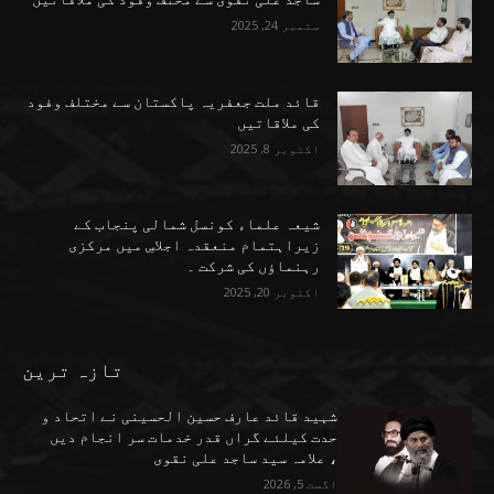
ستمبر 24, 2025
قائد ملت جعفریہ پاکستان سے مختلف وفود
کی ملاقاتیں
اکتوبر 8, 2025
شیعہ علماء کونسل شمالی پنجاب کے
زیراہتمام منعقدہ اجلاسِ میں مرکزی
رہنماؤں کی شرکت ۔
اکتوبر 20, 2025
تازہ ترین
شہید قائد عارف حسین الحسینی نے اتحاد و
حدت کیلئے گراں قدر خدمات سر انجام دیں
، علامہ سید ساجد علی نقوی
اگست 5, 2026