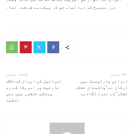
دور منسوخ کر دیا تھا، جو کہ پہلے سے طے شدہ تھا۔
اگلا مضمون
گزشتہ مضمون
ایرانی پارلیمنٹ میں
اسرائیل کی ایران کے خلاف
ارکان نے ‘پاکستان تشکر
جارحیت پر امریکا کے ری
تشکر’ کے نعرے لگادیے
پبلکن حلقوں میں بھی
تنقید