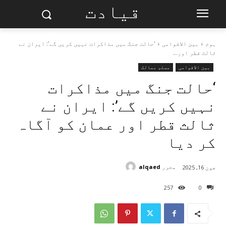
قیادت
ہوم
بین الاقوامی
'حالت جنگ میں مذاکرات نہیں کریں گے': ایران نے
ثالث قطر اور...
بین الاقوامی
مسلم ممالک
‘حالت جنگ میں مذاکرات
نہیں کریں گے’: ایران نے
ثالث قطر اور عمان کو آگاہ
کر دیا
محرر
alqaed
جون 16, 2025
257
0