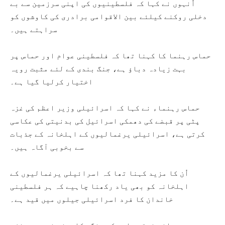
اُنہوں نے کہا کہ فلسطینیوں کی اپنی سرزمین سے بے
دخلی روکنے کیلئے بین الاقوامی برادری کی کاوشوں کو
سراہتے ہیں۔
حماس رہنما کا کہنا تھا کہ فلسطینی عوام اور حماس پر
بہت زیادہ دباؤ ہے، جنگ بندی کے لئے مثبت رویہ
اختیار کرلیا گیا ہے۔
حماس رہنماء نے کہا کہ اسرائیلی وزیر اعظم کی غزہ
پٹی پر قبضے کی دھمکی اسرائیل کی بدنیتی کی عکاسی
کرتی ہے، اسرائیلی یرغمالیوں کے اہلخانہ کے جذبات
سے بخوبی آگاہ ہیں۔
اُن کا مزید کہنا تھا کہ اسرائیلی یرغمالیوں کے
اہلخانہ کو بھی یاد رکھنا چاہیے کہ ہر فلسطینی
خاندان کا فرد اسرائیلی جیلوں میں قید ہے۔