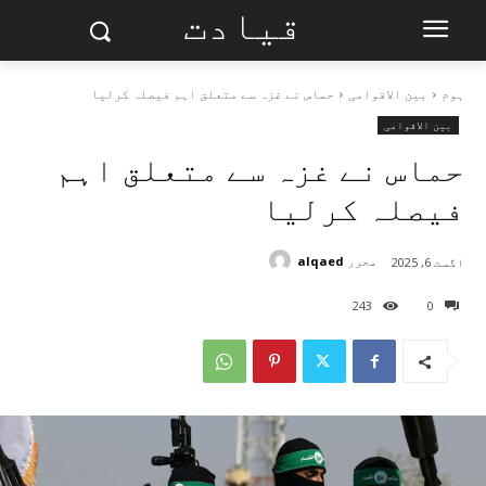
قیادت
ہوم
بین الاقوامی
حماس نے غزہ سے متعلق اہم فیصلہ کرلیا
بین الاقوامی
حماس نے غزہ سے متعلق اہم
فیصلہ کرلیا
محرر
alqaed
اگست 6, 2025
243
0