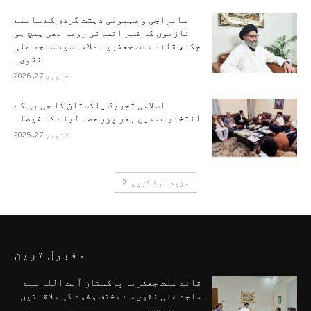
سامراجی و صہیونی دہشت گردی کے سامنے
نازیوں کا غیر انسانی رویہ بھی ہیچ ہو
چکا، قائد ملت جعفریہ علامہ سید ساجد علی
نقوی۔
جنوری 27, 2026
اسلامی تحریک پاکستان کا جی بی کے
انتخابات میں بھر پور حصہ لینے کا فیصلہ
اکتوبر 27, 2025
مزید لوڈ کریں
مقبول ترین
قائد ملت جعفریہ پاکستان آیت اللہ سید
ساجد علی نقوی سے مختف وفود کی ملاقاتیں