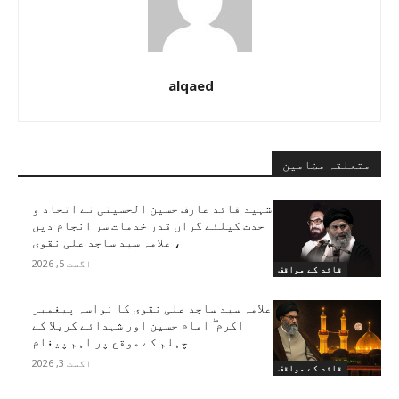
alqaed
متعلقہ مضامین
شہید قائد عارف حسین الحسینی نے اتحاد و
حدت کیلئے گراں قدر خدمات سر انجام دیں
، علامہ سید ساجد علی نقوی
اگست 5, 2026
قائد کے مواقف
علامہ سید ساجد علی نقوی کا نواسہ پیغمبر
اکرم ۖ امام حسین اور شہدائے کربلا کے
چہلم کے موقع پر اہم پیغام
اگست 3, 2026
قائد کے مواقف