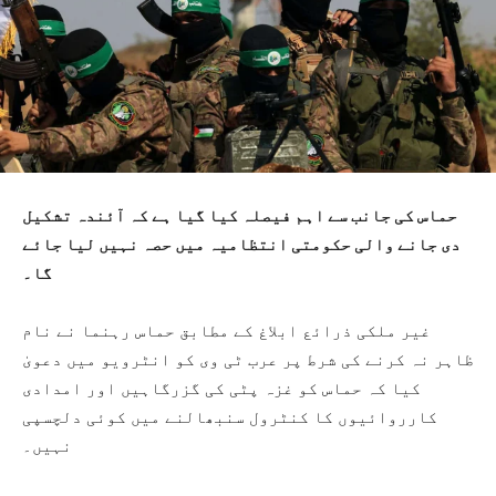
حماس کی جانب سے اہم فیصلہ کیا گیا ہے کہ آئندہ تشکیل
دی جانے والی حکومتی انتظامیہ میں حصہ نہیں لیا جائے
گا۔
غیر ملکی ذرائع ابلاغ کے مطابق حماس رہنما نے نام
ظاہر نہ کرنے کی شرط پر عرب ٹی وی کو انٹرویو میں دعویٰ
کیا کہ حماس کو غزہ پٹی کی گزرگاہیں اور امدادی
کارروائیوں کا کنٹرول سنبھالنے میں کوئی دلچسپی
نہیں۔