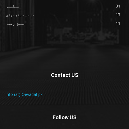
31
تنظیمی
17
علمی سرگرمیاں
11
ہفتۂِ رفتہ
Contact US
info (at) Qeyadat.pk
Follow US