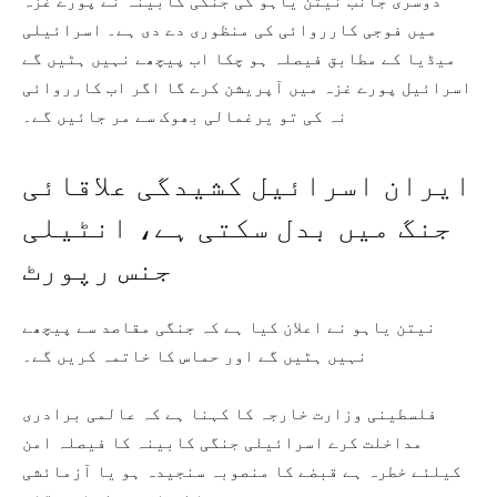
دوسری جانب نیتن یاہو کی جنگی کابینہ نے پورے غزہ
میں فوجی کارروائی کی منظوری دے دی ہے۔ اسرائیلی
میڈیا کے مطابق فیصلہ ہو چکا اب پیچھے نہیں ہٹیں گے
اسرائیل پورے غزہ میں آپریشن کرے گا اگر اب کارروائی
نہ کی تو یرغمالی بھوک سے مر جائیں گے۔
ایران اسرائیل کشیدگی علاقائی
جنگ میں بدل سکتی ہے، انٹیلی
جنس رپورٹ
نیتن یاہو نے اعلان کیا ہے کہ جنگی مقاصد سے پیچھے
نہیں ہٹیں گے اور حماس کا خاتمہ کریں گے۔
فلسطینی وزارت خارجہ کا کہنا ہے کہ عالمی برادری
مداخلت کرے اسرائیلی جنگی کابینہ کا فیصلہ امن
کیلئے خطرہ ہے قبضے کا منصوبہ سنجیدہ ہو یا آزمائشی