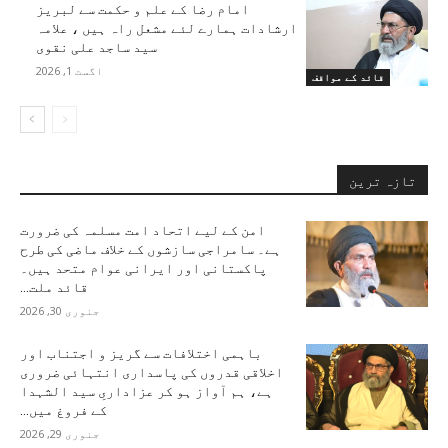
امام رضا کے علم و حکمت سے لبریز
ارشادات ہمارے لئے مشعل راہ ہیں ، علامہ
سید ساجد علی نقوی
اگست 1, 2026
قائد کے مواقف
تازہ ترین
امن کے لیے اتحاد امت مسلمہ کی ضرورت
ہے۔ سامراجی سازشوں کے خلاف ماضی کی طرح
پاکستانی اور ایرانی عوام متحد ہیں۔
قائد ملت...
جنوری 30, 2026
باہمی اختلافات سے گریز و اجتناب اور
اخلاقی قدروں کی پاسداری انتہائی ضروری
ہے، ہم آواز ہو کر عزاداریِ سید الشہدا
کے فروغ میں...
جنوری 29, 2026