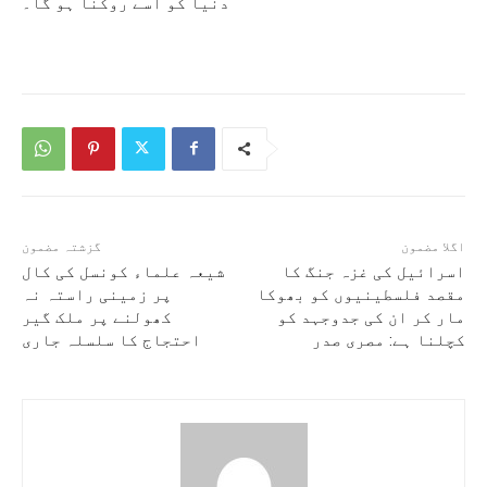
دنیا کو اسے روکنا ہو گا۔
اگلا مضمون
گزشتہ مضمون
اسرائیل کی غزہ جنگ کا
شیعہ علماء کونسل کی کال
مقصد فلسطینیوں کو بھوکا
پر زمینی راستہ نہ
مار کر ان کی جدوجہد کو
کھولنے پر ملک گیر
کچلنا ہے: مصری صدر
احتجاج کا سلسلہ جاری