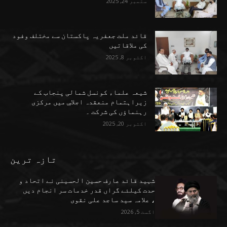
ستمبر 24, 2025
قائد ملت جعفریہ پاکستان سے مختلف وفود
کی ملاقاتیں
اکتوبر 8, 2025
شیعہ علماء کونسل شمالی پنجاب کے
زیراہتمام منعقدہ اجلاسِ میں مرکزی
رہنماؤں کی شرکت ۔
اکتوبر 20, 2025
تازہ ترین
شہید قائد عارف حسین الحسینی نے اتحاد و
حدت کیلئے گراں قدر خدمات سر انجام دیں
، علامہ سید ساجد علی نقوی
اگست 5, 2026