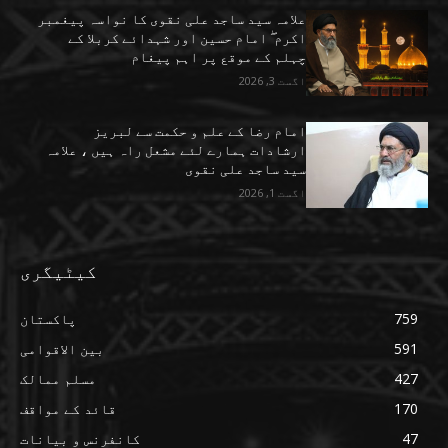
علامہ سید ساجد علی نقوی کا نواسہ پیغمبر
اکرم ۖ امام حسین اور شہدائے کربلا کے
چہلم کے موقع پر اہم پیغام
اگست 3, 2026
امام رضا کے علم و حکمت سے لبریز
ارشادات ہمارے لئے مشعل راہ ہیں ، علامہ
سید ساجد علی نقوی
اگست 1, 2026
کیٹیگری
759
پاکستان
591
بین الاقوامی
427
مسلم ممالک
170
قائد کے مواقف
47
کانفرنس و بیانات