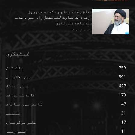
امام رضا کے علم و حکمت سے لبریز
ارشادات ہمارے لئے مشعل راہ ہیں ، علامہ
سید ساجد علی نقوی
اگست 1, 2026
کیٹیگری
759
پاکستان
591
بین الاقوامی
427
مسلم ممالک
170
قائد کے مواقف
47
کانفرنس و بیانات
31
تنظیمی
17
علمی سرگرمیاں
11
ہفتۂِ رفتہ