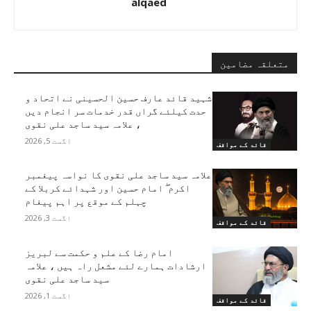
alqaed
متعلقہ مضامین
شہید قائد عارف حسین الحسینی نے اتحاد و
حدت کیلئے گراں قدر خدمات سر انجام دیں
، علامہ سید ساجد علی نقوی
اگست 5, 2026
قائد کے مواقف
علامہ سید ساجد علی نقوی کا نواسہ پیغمبر
اکرم ۖ امام حسین اور شہدائے کربلا کے
چہلم کے موقع پر اہم پیغام
اگست 3, 2026
قائد کے مواقف
امام رضا کے علم و حکمت سے لبریز
ارشادات ہمارے لئے مشعل راہ ہیں ، علامہ
سید ساجد علی نقوی
اگست 1, 2026
قائد کے مواقف