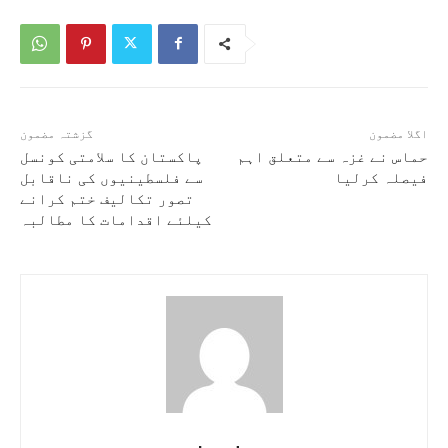
اگلا مضمون
گزشتہ مضمون
حماس نے غزہ سے متعلق اہم
پاکستان کا سلامتی کونسل
فیصلہ کرلیا
سے فلسطینیوں کی ناقابل
تصور تکالیف ختم کرانے
کیلئے اقدامات کا مطالبہ