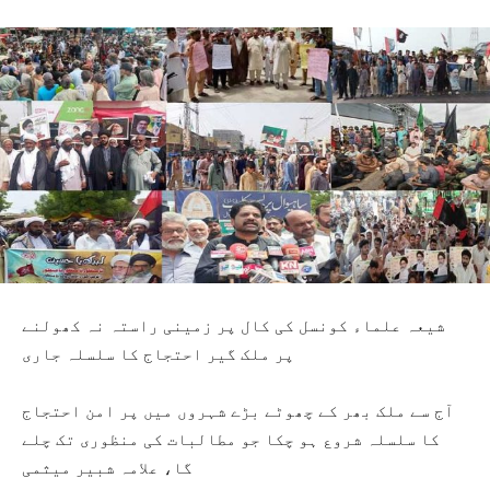
شیعہ علماء کونسل کی کال پر زمینی راستہ نہ کھولنے
پر ملک گیر احتجاج کا سلسلہ جاری
آج سے ملک بھر کے چھوٹے بڑے شہروں میں پر امن احتجاج
کا سلسلہ شروع ہو چکا جو مطالبات کی منظوری تک چلے
گا، علامہ شبیر میثمی