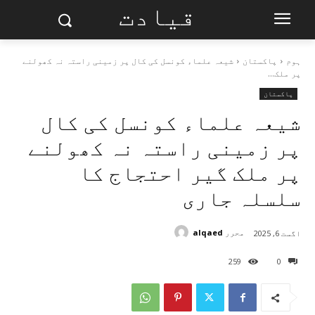
قیادت
ہوم
پاکستان
شیعہ علماء کونسل کی کال پر زمینی راستہ نہ کھولنے
پر ملک...
پاکستان
شیعہ علماء کونسل کی کال
پر زمینی راستہ نہ کھولنے
پر ملک گیر احتجاج کا
سلسلہ جاری
محرر
alqaed
اگست 6, 2025
259
0