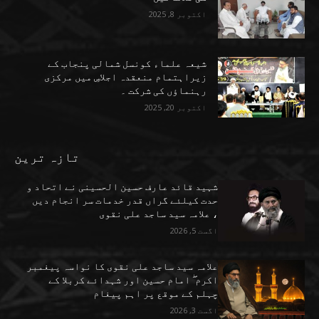
اکتوبر 8, 2025
شیعہ علماء کونسل شمالی پنجاب کے
زیراہتمام منعقدہ اجلاسِ میں مرکزی
رہنماؤں کی شرکت ۔
اکتوبر 20, 2025
تازہ ترین
شہید قائد عارف حسین الحسینی نے اتحاد و
حدت کیلئے گراں قدر خدمات سر انجام دیں
، علامہ سید ساجد علی نقوی
اگست 5, 2026
علامہ سید ساجد علی نقوی کا نواسہ پیغمبر
اکرم ۖ امام حسین اور شہدائے کربلا کے
چہلم کے موقع پر اہم پیغام
اگست 3, 2026