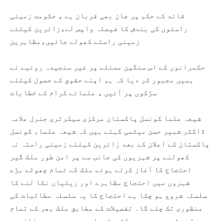
قائد کے حکم پر جان بھی قربان ہے ، حکومت زمینی
راستوں کی بندش کا فیصلہ واپس لے،زائرین کیلئے
زمینی راستے کھولے جائیں،مظاہرین
حکمرانوں کے اس سنگین مسئلے پر غیر سنجیدہ روئیے نے
ہمیں مجبور کر دیا کہ ہم اپنے حقوق کے حصول کیلئے
سڑکوں پر آئیں ، علمائے کرام کے خطابات
شیعہ علما کونسل پاکستان مرکزی سیکرٹری جنرل علامہ
ڈاکٹر شبیر حسن میثمی کہتے ہیں کہ شیعہ علماء کونسل
پاکستان کے اعلان کے بعد زائرین کیلئے زمینی راستہ نہ
کھولنے پر شہریوں کی جانب سے پر امن طور ملک گیر
احتجاج کا آغاز کرتے ہوئے ملک کے تمام چھوٹے بڑے
شہروں میں احتجاج مظاہرے اور ریلیاں نکا لنے کا
سلسلہ شروع ہو چکا ہے احتجاج کا یہ سلسلہ مطالبات کی
منظوری تک چلے گا۔ تفصیلات کے مطابق ملک بھر کے تمام
چھوٹے بڑے شہروں میں کثیرتعداد میں شہریوں ، زائرین