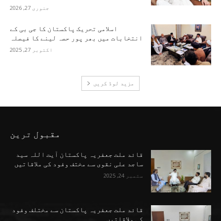
جنوری 27, 2026
اسلامی تحریک پاکستان کا جی بی کے
انتخابات میں بھر پور حصہ لینے کا فیصلہ
اکتوبر 27, 2025
مزید لوڈ کریں
مقبول ترین
قائد ملت جعفریہ پاکستان آیت اللہ سید
ساجد علی نقوی سے مختف وفود کی ملاقاتیں
ستمبر 24, 2025
قائد ملت جعفریہ پاکستان سے مختلف وفود
کی ملاقاتیں