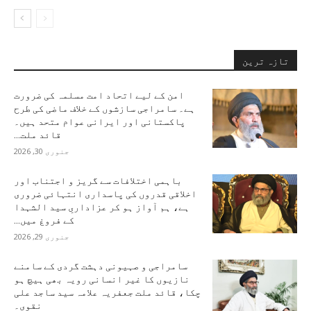
تازہ ترین
امن کے لیے اتحاد امت مسلمہ کی ضرورت
ہے۔ سامراجی سازشوں کے خلاف ماضی کی طرح
پاکستانی اور ایرانی عوام متحد ہیں۔
قائد ملت...
جنوری 30, 2026
باہمی اختلافات سے گریز و اجتناب اور
اخلاقی قدروں کی پاسداری انتہائی ضروری
ہے، ہم آواز ہو کر عزاداریِ سید الشہدا
کے فروغ میں...
جنوری 29, 2026
سامراجی و صہیونی دہشت گردی کے سامنے
نازیوں کا غیر انسانی رویہ بھی ہیچ ہو
چکا، قائد ملت جعفریہ علامہ سید ساجد علی
نقوی۔