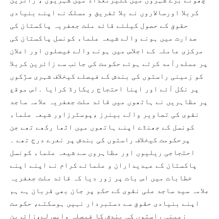
کربلا اورسالاروں نے بلا تفریق و مسلک نے اپنے بنیادی
حقوق کے حصول کیلئے قائد ملت جعفریہ پاکستان کی
صدارت میں ہونے والے شیعہ علماء کونسل پاکستان کی
مرکزی عاملہ کے اجلاس میں ہونے والے فیصلوں اور اعلان
پر عملدرآمد کرتے ہوئے حکومت کی جانب سے زائرین کربلا
کو زمینی راستوں کی بندش کے فیصلے کیخلاف شہری سڑکوں
پر نکل آئے اور اپنا احتجاج ریکارڈ کرایا ۔اس موقع
پر مظاہریں نے ہاتھوں میں قائد ملت جعفریہ علامہ ساجد
نقوی کی تصاویر والے بینرز ،پوسٹرزاور شیعہ علماء
کونسل کے جھنڈے اپنے ہاتھوں میں اٹھا رکھے تھے جن
پرحکومت کیخلاف راستوں کی بندش پر نعرے درج تھے ۔
احتجاجی ریلیوں اور مظاہروں سے شیعہ علماء کونسل
پاکستان کے عہدیداران و علمائے کرام نے اپنے اپنے
خطابات میں اس بات پر زور دیا کہ قائد ملت جعفریہ
علامہ سید ساجد علی نقوی کے حکم پر جان بھی قربان ہے ہم
اپنے بنیادی حقوق سے دستبردار نہیں ہوسکتے، حکومت
زمینی راستوں کی بندش کا فیصلہ واپس لے،زائرین