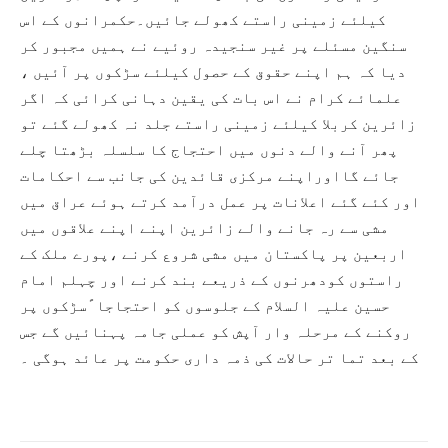
کیلئے زمینی راستے کھولے جائیں۔حکمرانوں کے اس
سنگین مسئلے پر غیر سنجیدہ روئیے نے ہمیں مجبور کر
دیا کہ ہم اپنے حقوق کے حصول کیلئے سڑکوں پر آئیں ،
علمائے کرام نے اس بات کی یقین دہانی کرائی کہ اگر
زائرین کربلا کیلئے زمینی راستے جلد نہ کھولے گئے تو
پھر آنے والے دنوں میں احتجاج کا سلسلہ بڑھتا چلے
جائے گااوراپنے مرکزی قائدین کی جانب سے احکامات
اور کئے گئے اعلانات پر عمل درآمد کرتے ہوئے عراق میں
مشی سے رہ جانے والے زائرین اپنے اپنے علاقوں میں
اربعین پر پاکستان میں مشی شروع کرنے ،پورے ملک کے
راستوں کودھرنوں کے ذریعے بند کرنے اور چہلم امام
حسین علیہ السلام کے جلوسوں کو احتجاجا ًسڑکوں پر
روکنے کے مرحلہ وار آپش کو عملی جامہ پہنائیں گے جس
کے بعد تما تر حالات کی ذمہ داری حکومت پر عائد ہوگی ۔