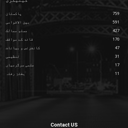
759
پاکستان
591
بین الاقوامی
427
مسلم ممالک
170
قائد کے مواقف
47
کانفرنس و بیانات
31
تنظیمی
17
علمی سرگرمیاں
11
ہفتۂِ رفتہ
Contact US