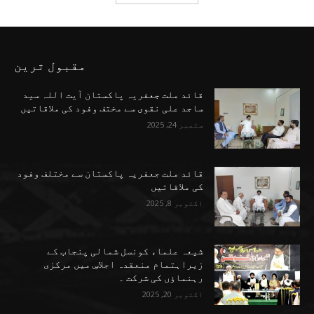
مقبول ترین
قائد ملت جعفریہ پاکستان آیت اللہ سید
ساجد علی نقوی سے مختف وفود کی ملاقاتیں
ستمبر 24, 2025
قائد ملت جعفریہ پاکستان سے مختلف وفود
کی ملاقاتیں
اکتوبر 8, 2025
شیعہ علماء کونسل شمالی پنجاب کے
زیراہتمام منعقدہ اجلاسِ میں مرکزی
رہنماؤں کی شرکت ۔
اکتوبر 20, 2025