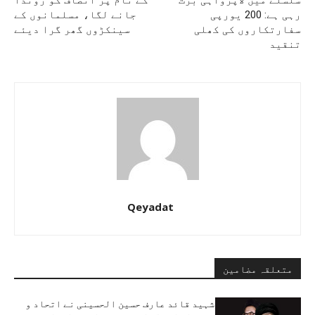
سلسلے میں لاپرواہی برت
کے نام پر انصاف کو روندا
رہی ہے: 200 یورپی
جانے لگا، مسلمانوں کے
سفارتکاروں کی کھلی
سینکڑوں گھر گرا دیئے
تنقید
Qeyadat
متعلقہ مضامین
شہید قائد عارف حسین الحسینی نے اتحاد و