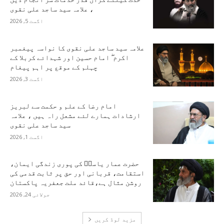
، علامہ سید ساجد علی نقوی
اگست 5, 2026
علامہ سید ساجد علی نقوی کا نواسہ پیغمبر
اکرم ۖ امام حسین اور شہدائے کربلا کے
چہلم کے موقع پر اہم پیغام
اگست 3, 2026
امام رضا کے علم و حکمت سے لبریز
ارشادات ہمارے لئے مشعل راہ ہیں ، علامہ
سید ساجد علی نقوی
اگست 1, 2026
حضرت عمار یاسرؑ کی پوری زندگی ایمان،
استقامت، قربانی اور حق پر ثابت قدمی کی
روشن مثال ہے،قائد ملت جعفریہ پاکستان
جولائی 24, 2026
مزید لوڈ کریں