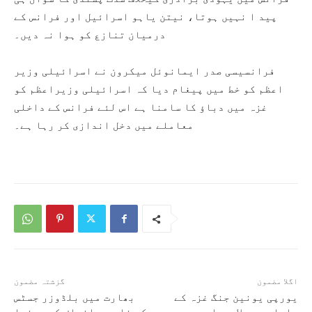
پید ا نہیں ہوتا، نیتن یاہو اسرائیل اور فرانس کے
درمیان تنازع کو ہوا نہ دیں۔
فرانسیسی صدر ایمانوئل میکرون نے اسرائیلی وزیر
اعظم کو خط میں پیغام دیا کہ اسرائیلی وزیراعظم کو
غزہ میں دباؤ کا سامنا ہے اس لئے فرانس کے داخلی
معاملے میں دخل اندازی کر رہا ہے۔
اگلا مضمون
گزشتہ مضمون
یورپی یونین جنگ غزہ کے
بھارت میں بلڈوزر جسٹس