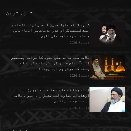
تازہ ترین
شہید قائد عارف حسین الحسینی نے اتحاد و
حدت کیلئے گراں قدر خدمات سر انجام دیں
، علامہ سید ساجد علی نقوی
اگست 5, 2026
علامہ سید ساجد علی نقوی کا نواسہ پیغمبر
اکرم ۖ امام حسین اور شہدائے کربلا کے
چہلم کے موقع پر اہم پیغام
اگست 3, 2026
امام رضا کے علم و حکمت سے لبریز
ارشادات ہمارے لئے مشعل راہ ہیں ، علامہ
سید ساجد علی نقوی
اگست 1, 2026
کیٹیگری