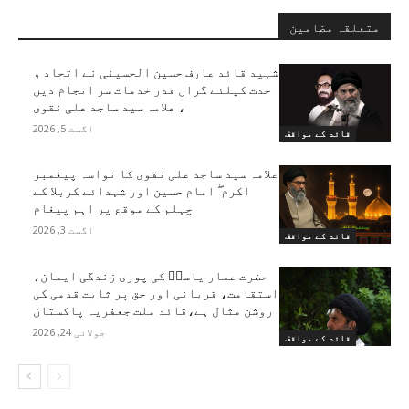
متعلقہ مضامین
شہید قائد عارف حسین الحسینی نے اتحاد و
حدت کیلئے گراں قدر خدمات سر انجام دیں
، علامہ سید ساجد علی نقوی
اگست 5, 2026
قائد کے مواقف
علامہ سید ساجد علی نقوی کا نواسہ پیغمبر
اکرم ۖ امام حسین اور شہدائے کربلا کے
چہلم کے موقع پر اہم پیغام
اگست 3, 2026
قائد کے مواقف
حضرت عمار یاسرؑ کی پوری زندگی ایمان،
استقامت، قربانی اور حق پر ثابت قدمی کی
روشن مثال ہے،قائد ملت جعفریہ پاکستان
جولائی 24, 2026
قائد کے مواقف