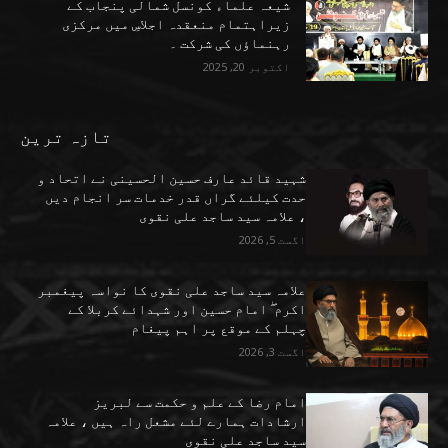
شیعہ علماء کونسل شمالی پنجاب کے
زیراہتمام منعقدہ اجلاسِ میں مرکزی
رہنماؤں کی شرکت ۔
اکتوبر 20, 2025
تازہ ترین
شہید قائد عارف حسین الحسینی نے اتحاد و
حدت کیلئے گراں قدر خدمات سر انجام دیں
، علامہ سید ساجد علی نقوی
اگست 5, 2026
علامہ سید ساجد علی نقوی کا نواسہ پیغمبر
اکرم ۖ امام حسین اور شہدائے کربلا کے
چہلم کے موقع پر اہم پیغام
اگست 3, 2026
امام رضا کے علم و حکمت سے لبریز
ارشادات ہمارے لئے مشعل راہ ہیں ، علامہ
سید ساجد علی نقوی