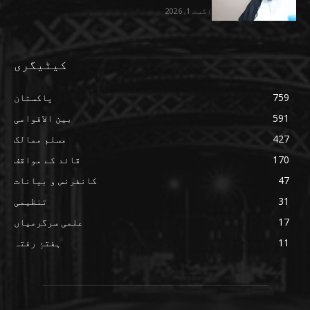
اگست 1, 2026
کیٹیگری
759
پاکستان
591
بین الاقوامی
427
مسلم ممالک
170
قائد کے مواقف
47
کانفرنس و بیانات
31
تنظیمی
17
علمی سرگرمیاں
11
ہفتۂِ رفتہ