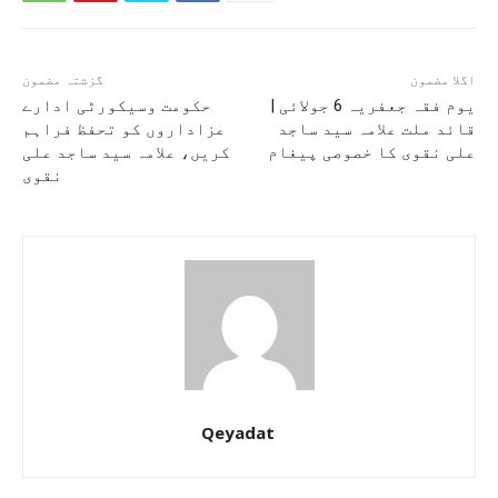
اگلا مضمون
گزشتہ مضمون
یوم فقہ جعفریہ 6 جولائی |
حکومت وسیکورٹی ادارے
قائد ملت علامہ سید ساجد
عزاداروں کو تحفظ فراہم
علی نقوی کا خصوصی پیغام
کریں، علامہ سید ساجد علی
نقوی
Qeyadat