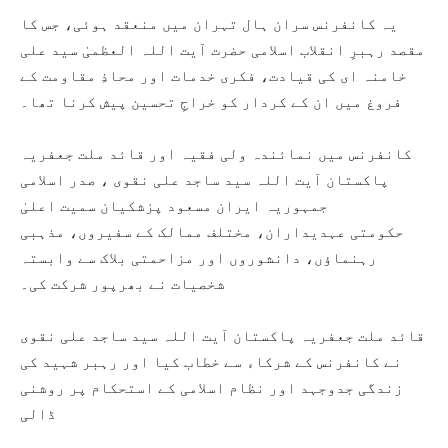
یہ کانفرنس سران ہال تہران میں منعقد ہوئی، جس کا
مقصد رہبرِ انقلاب اسلامی حضرت آیت اللہ العظمیٰ سید علی
خامنہ ای کی قیادت، فکری خدمات اور محاذِ مقاومت کے
فروغ میں ان کے کردار کو خراجِ تحسین پیش کرنا تھا۔
کانفرنس میں نمائندہ ولی فقیہ اور قائد ملت جعفریہ
پاکستان آیت اللہ سید ساجد علی نقوی ، صدر اسلامی
جمہوریہ ایران مسعود پزشکیان سمیت اعلیٰ
حکومتی عہدیداران، مختلف ممالک کے سفیروں، مذہبی
رہنماؤں، دانشوروں اور مزاحمتی بلاک سے وابستہ
شخصیات نے بھرپور شرکت کی۔
قائد ملت جعفریہ پاکستان آیت اللہ سید ساجد علی نقوی
نے کانفرنس کے شرکاء سے خطاب کیا اور رہبر شہید کی
زندگی جدوجہد اور نظام اسلامی کے استحکام پر روشنی
ڈالی