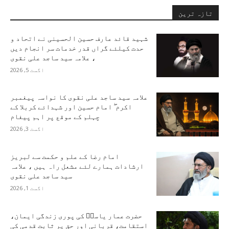
تازہ ترین
شہید قائد عارف حسین الحسینی نے اتحاد و
حدت کیلئے گراں قدر خدمات سر انجام دیں
، علامہ سید ساجد علی نقوی
اگست 5, 2026
علامہ سید ساجد علی نقوی کا نواسہ پیغمبر
اکرم ۖ امام حسین اور شہدائے کربلا کے
چہلم کے موقع پر اہم پیغام
اگست 3, 2026
امام رضا کے علم و حکمت سے لبریز
ارشادات ہمارے لئے مشعل راہ ہیں ، علامہ
سید ساجد علی نقوی
اگست 1, 2026
حضرت عمار یاسرؑ کی پوری زندگی ایمان،
استقامت، قربانی اور حق پر ثابت قدمی کی