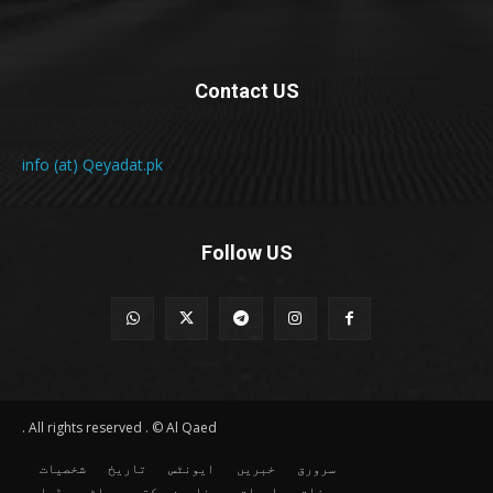
Contact US
info (at) Qeyadat.pk
Follow US
All rights reserved . © Al Qaed .
سرورق
خبریں
ایونٹس
تاریخ
شخصیات
حوزات و جامعات
مضامین و کتب
ملٹی میڈیا