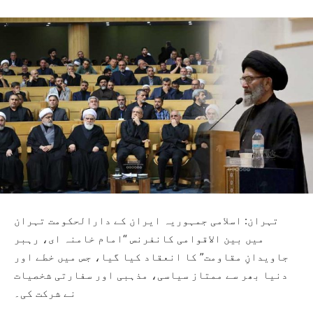
تہران: اسلامی جمہوریہ ایران کے دارالحکومت تہران
میں بین الاقوامی کانفرنس “امام خامنہ ای، رہبر
جاویدانِ مقاومت” کا انعقاد کیا گیا، جس میں خطے اور
دنیا بھر سے ممتاز سیاسی، مذہبی اور سفارتی شخصیات
نے شرکت کی۔