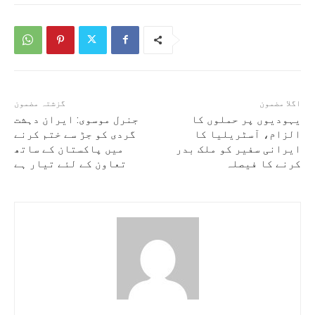
اگلا مضمون
گزشتہ مضمون
یہودیوں پر حملوں کا
جنرل موسوی: ایران دہشت
الزام، آسٹریلیا کا
گردی کو جڑ سے ختم کرنے
ایرانی سفیر کو ملک بدر
میں پاکستان کے ساتھ
کرنے کا فیصلہ
تعاون کے لئے تیار ہے