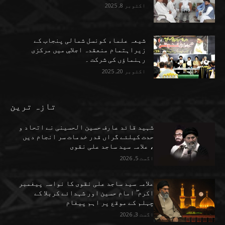
اکتوبر 8, 2025
شیعہ علماء کونسل شمالی پنجاب کے
زیراہتمام منعقدہ اجلاسِ میں مرکزی
رہنماؤں کی شرکت ۔
اکتوبر 20, 2025
تازہ ترین
شہید قائد عارف حسین الحسینی نے اتحاد و
حدت کیلئے گراں قدر خدمات سر انجام دیں
، علامہ سید ساجد علی نقوی
اگست 5, 2026
علامہ سید ساجد علی نقوی کا نواسہ پیغمبر
اکرم ۖ امام حسین اور شہدائے کربلا کے
چہلم کے موقع پر اہم پیغام
اگست 3, 2026