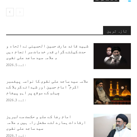
تازہ ترین
شہید قائد عارف حسین الحسینی نے اتحاد و
حدت کیلئے گراں قدر خدمات سر انجام دیں
، علامہ سید ساجد علی نقوی
اگست 5, 2026
علامہ سید ساجد علی نقوی کا نواسہ پیغمبر
اکرم ۖ امام حسین اور شہدائے کربلا کے
چہلم کے موقع پر اہم پیغام
اگست 3, 2026
امام رضا کے علم و حکمت سے لبریز
ارشادات ہمارے لئے مشعل راہ ہیں ، علامہ
سید ساجد علی نقوی
اگست 1, 2026