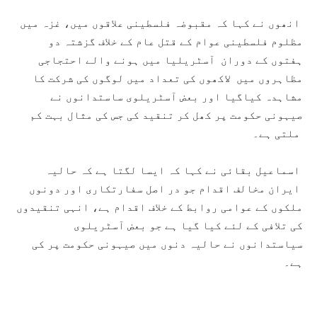
انھوں نے کہا کہ مقبوضہ فلسطینی علاقوں میں، غزہ میں
مظلوم فلسطینی عوام کے قتل عام کے خلاف گزشتہ دو
ہفتوں کے دوران آسٹریلیا میں ہونے والے احتجاجی
مظاہروں میں لاکھوں کی تعداد میں لوگوں کی شرکت کا
مشاہدہ کیاگیا اور بعض آسٹریلوی ساستدانوں نے
صیہونی حکومت پر کھل کر تنقید کی جس کی مثال بہت کم
ملتی ہے۔
اسماعیل بقائی نے کہا کہ ایسا لگتا ہے کہ حالیہ
ایران مخالف اقدام جو در اصل سفارتکاری اور دونوں
ملکوں کے عوامی روابط کے خلاف اقدام ہے، انہی تنقیدوں
کی تلافی کے لئے کیا گیا ہے جو بعض آسٹریلوی
سیاستدانوں نے حالیہ دنوں میں صیہونی حکومت پر کی
ہے۔