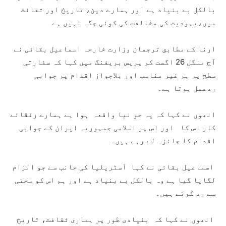
بالکل بے بنیاد ہے اور ہمارے دین، تاریخ اور ثقافت
میں،یہودیت کی مخالفت کی کوئی جگہ نہیں ہے
ارنا کے مطابق ترجمان وزارت خارجہ اسماعیل بقائی نے
آج منگل 26 اگست کو پریس بریفنگ میں کہا کہ سفارتی
سطح پر ہر غیر مناسب اور بلاجواز اقدام پر جوابی
ردعمل ہوتا ہے۔
انھوں نے کہا کہ یہ جو نیا واقعہ ہوا ہے ہمارے رفقائے
کار اس کا اور اس پر اسلامی جمہوریہ ایران کے جوابی
اقدام کا جائزہ لے رہے ہیں۔
اسماعیل بقائی نے کہا آسٹریلیا کی جانب سے جو الزام
لگایا گیا ہے وہ بالکل بے بنیاد ہے اور ہم اس کو سختی
سے رد کرتے ہیں۔
انھوں نے کہا کہ بنیادی طور پر ہماری ثقافت، تاریخ