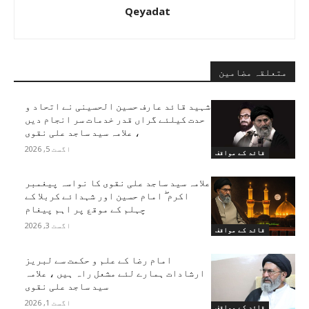
Qeyadat
متعلقہ مضامین
شہید قائد عارف حسین الحسینی نے اتحاد و
حدت کیلئے گراں قدر خدمات سر انجام دیں
، علامہ سید ساجد علی نقوی
اگست 5, 2026
قائد کے مواقف
علامہ سید ساجد علی نقوی کا نواسہ پیغمبر
اکرم ۖ امام حسین اور شہدائے کربلا کے
چہلم کے موقع پر اہم پیغام
اگست 3, 2026
قائد کے مواقف
امام رضا کے علم و حکمت سے لبریز
ارشادات ہمارے لئے مشعل راہ ہیں ، علامہ
سید ساجد علی نقوی
اگست 1, 2026
قائد کے مواقف