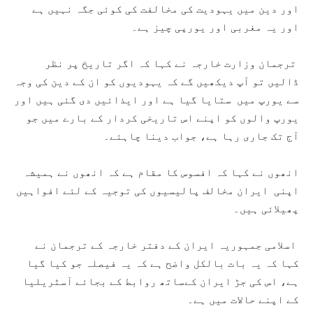
اور دین میں یہودیت کی مخالفت کی کوئی جگہ نہيں ہے
اور یہ مغربی اور یورپی چیز ہے۔
ترجمان وزارت خارجہ نے کہا کہ اگر تاریخ پر نظر
ڈالیں تو آپ دیکھیں گے کہ یہودیوں کو ان کے دین کی وجہ
سے یورپ میں ستایا گیا ہے اور ایذائيں دی گئی ہیں اور
یورپ والوں کو اپنے اس تاریخی کردار کے بارے میں جو
آج تک جاری رہا ہے، جواب دینا چاہئے۔
انھوں نے کہا کہ افسوس کا مقام ہے کہ انھوں نے ہمیشہ
اپنی ایران مخالف پالیسیوں کی توجیہ کے لئے افواہیں
پھیلائی ہیں۔
اسلامی جمہوریہ ایران کے دفتر خارجہ کے ترجمان نے
کہا کہ یہ بات بالکل واضح ہے کہ یہ فیصلہ جو کیا گیا
ہے، اس کی جڑ ایران کےساتھ روابط کے بجائے آسٹریلیا
کے اپنے حالات میں ہے۔