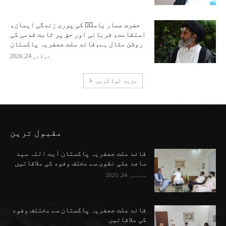
حضرت عمار یاسرؑ کی پوری زندگی ایمان،
استقامت، قربانی اور حق پر ثابت قدمی کی
روشن مثال ہے،قائد ملت جعفریہ پاکستان
جولائی 24, 2026
مزید لوڈ کریں
مقبول ترین
قائد ملت جعفریہ پاکستان آیت اللہ سید
ساجد علی نقوی سے مختف وفود کی ملاقاتیں
ستمبر 24, 2025
قائد ملت جعفریہ پاکستان سے مختلف وفود
کی ملاقاتیں