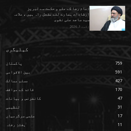
امام رضا کے علم و حکمت سے لبریز
ارشادات ہمارے لئے مشعل راہ ہیں ، علامہ
سید ساجد علی نقوی
اگست 1, 2026
کیٹیگری
759
پاکستان
591
بین الاقوامی
427
مسلم ممالک
170
قائد کے مواقف
47
کانفرنس و بیانات
31
تنظیمی
17
علمی سرگرمیاں
11
ہفتۂِ رفتہ