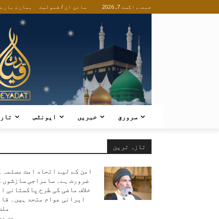
جمعہ, اگست 7, 2026
سائن ان / شمولیت
ہمارے بارے
سرورق
خبریں
ایونٹس
تار
تازہ ترین
امن کے لیے اتحاد امت مسلمہ 
ضرورت ہے۔ سامراجی سازشوں ک
خلاف ماضی کی طرح پاکستانی ا
ایرانی عوام متحد ہیں۔ قائ
ملت.