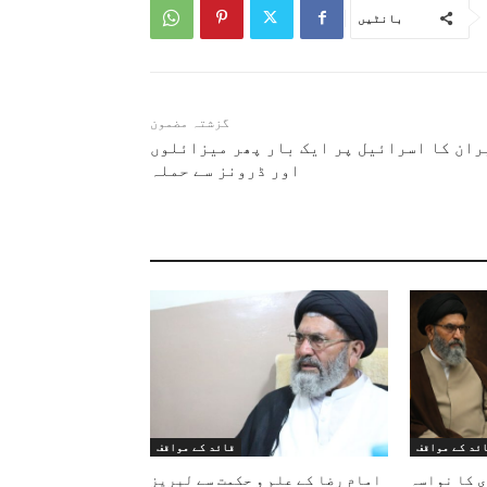
بانٹیں
گزشتہ مضمون
ران کا اسرائیل پر ایک بار پھر میزائلوں
اور ڈرونز سے حملہ
ئد کے مواقف
قائد کے مواقف
ی کا نواسہ
امام رضا کے علم و حکمت سے لبریز