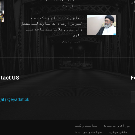
ں
اگست 3, 2026
تہ
امام رضا کے علم و حکمت سے
لبریز ارشادات ہمارے لئے مشعل
راہ ہیں ، علامہ سید ساجد علی
نقوی
اگست 1, 2026
tact US
F
 (at) Qeyadat.pk
حوزات و جامعات
مضامین و کتب
ملٹی میڈیا
سوالات و جوابات