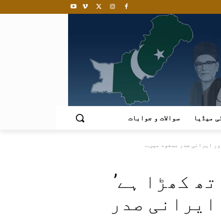
ی میڈیا
سوالات و جوابات
ر ایرانی صدر مسعود میں...
ھ کھڑا ہے’
ایرانی صدر