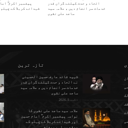
اتحاد و حدت کیلئے گراں قدر
پیغمبر اکرم ۖ اما
خدمات سر انجام دیں ، علامہ سید
شہدائے کربلا کے چہلم 
ساجد علی نقوی
ی
تازہ ترین
شہید قائد عارف حسین الحسینی
ن
نے اتحاد و حدت کیلئے گراں قدر
می
خدمات سر انجام دیں ، علامہ سید
ساجد علی نقوی
ک
اگست 5, 2026
ف
علامہ سید ساجد علی نقوی کا
ت
نواسہ پیغمبر اکرم ۖ امام حسین
ی
اور شہدائے کربلا کے چہلم کے
موقع پر اہم پیغام