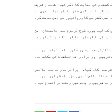
پاکستان کی حمایت کا ذکر کیا، شہباز شریف
امن کیلئے سنگین خطرہ قرار دیا انھوں نے
 نسل کشی کی کارروائیوں کی بھی مذمت کی۔
 کے لیے پوری طرح پُرعزم ہے، پاکستان امن
میں اپنا کردار ادا کرنے کےلیے تیار ہے۔
ستان کی حمایت پر شکریہ ادا کیا، ایرانی
 قریبی اور برادرانہ تعلقات کی عکاس ہے۔
ر سے آگاہ کیا، ایرانی صدر نے کہا عالمی
لئے ملکر کام کریں، وزیراعظم اور ایرانی
 نے قریبی رابطے میں رہنے پر اتفاق کیا۔