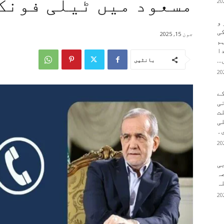
مسعود میں ٹیلی فونک
 و
کی
جون 15, 2025
م
دا
..
بانٹیں
ے
ی
لت
لی
۔
بی
ہ
ہ