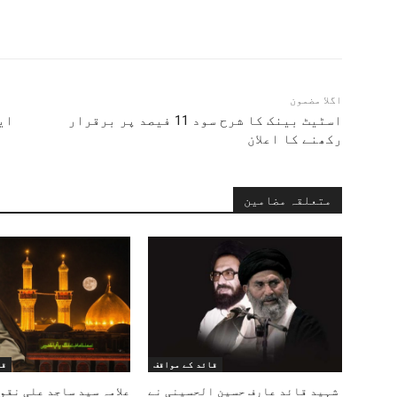
اگلا مضمون
اسٹیٹ بینک کا شرح سود 11 فیصد پر برقرار
ای
رکھنے کا اعلان
متعلقہ مضامین
قائد کے مواقف
قا
شہید قائد عارف حسین الحسینی نے
علامہ سید ساجد علی نقو