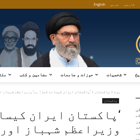
فارسی
عربی
English
یخ
شخصیات
حوزات و جامعات
مضامین و کتب
ملٹ
ہوم
پاکستان
‘پاکستان ایران کیساتھ کھڑا ہے’ وزیراعظم شہباز او
پاکستان
کی
‘پاکستان ایران کیسات
ے
ور
وزیراعظم شہباز اور 
د
..