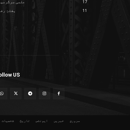
17
علمی سرگرمیا
11
ہفتۂِ رف
ollow US
سرورق
خبریں
ایونٹس
تاریخ
شخصیات