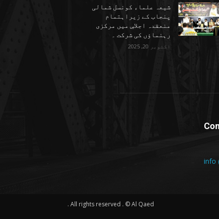
شیعہ علماء کونسل شمالی
پنجاب کے زیراہتمام
منعقدہ اجلاسِ میں مرکزی
رہنماؤں کی شرکت ۔
اکتوبر 20, 2025
Con
info
All rights reserved . © Al Qaed .