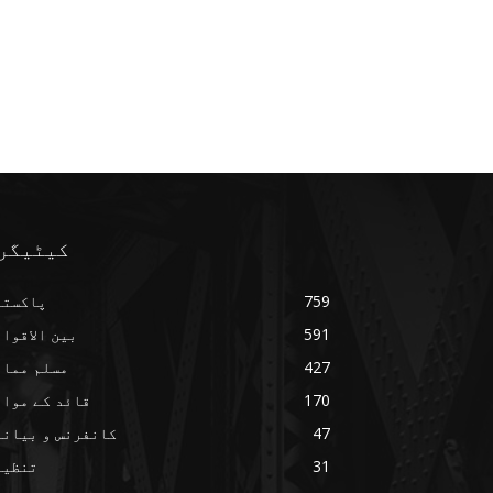
کیٹیگر
759
پاکستا
591
بین الاقوا
427
مسلم ممال
170
قائد کے مواق
47
کانفرنس و بیانا
31
تنظیم