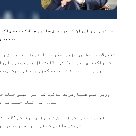
اسرئیل اور ایران کے درمیان حالیہ جنگ کے بعد پاکس
مسعود پ
تفصیلات کے مطابق وزیراعظم شہبازشریف نے ایران پر 
کہ پاکستان اسرائیل کی بلااشتعال جارحیت پر ایرا
اور برادر عوام کے ساتھ کھڑی ہے، شہبازشریف ن
وزیراعظم شہبازشریف نے کہا کہ اسرائیلی حملے خود
ہیں، اسرائیلی حملے یواین
انھوں نے 
قیمتی جانوں کے ضیاع پر صدر مسعود پ