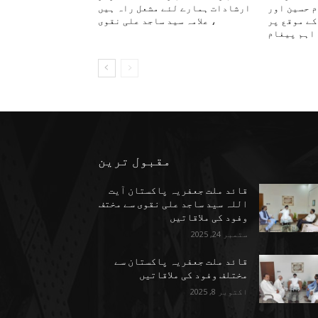
م حسین اور
ارشادات ہمارے لئے مشعل راہ ہیں
کے موقع پر
، علامہ سید ساجد علی نقوی
اہم پیغام
مقبول ترین
قائد ملت جعفریہ پاکستان آیت
اللہ سید ساجد علی نقوی سے مختف
وفود کی ملاقاتیں
ستمبر 24, 2025
قائد ملت جعفریہ پاکستان سے
مختلف وفود کی ملاقاتیں
اکتوبر 8, 2025