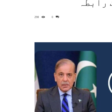
 رابطہ
298
0