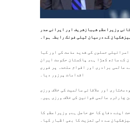
تانی وزیراعظم شہبازشریف اور ایرانی صدر
یزشکیان کے درمیان ٹیلی فونک رابطہ ہوا۔
اسرائیلی حملوں کی شدید مذمت کی اور کہا
ن کے ساتھ کھڑا ہے، پاکستان حکومت ایران
ے عالمی برادری اور اقوام متحدہ پر فوری
اقدامات پرزور دیا۔
مختاری اور علاقائی سالمیت کی خلاف ورزی
 چارٹر، عالمی قوانین کی خلاف ورزی ہیں۔
کہا کہ ایران ک ویواین آرٹیکل 51 کے تحت اپنے دفاع کا حق حاصل ہے، وزیراعظم کا
یزشکیان سے دلی تعزیت کا بھی اظہار کیا۔