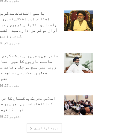
جنوری 30, 2026
باہمی اختلافات سے گریز
اجتناب اور اخلاقی قدروں 
پاسداری انتہائی ضروری ہے، ہ
آواز ہو کر عزاداریِ سید الشہ
کے فروغ میں.
جنوری 29, 2026
سامراجی و صہیونی دہشت گردی ک
سامنے نازیوں کا غیر انسان
رویہ بھی ہیچ ہو چکا، قائد م
جعفریہ علامہ سید ساجد ع
نقوی
جنوری 27, 2026
اسلامی تحریک پاکستان کا جی 
کے انتخابات میں بھر پور حص
لینے کا فیصل
اکتوبر 27, 2025
مزید لوڈ کریں