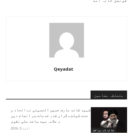
قونصل خانہ آمد
Qeyadat
متعلقہ مضامین
شہید قائد عارف حسین الحسینی نے اتحاد و
حدت کیلئے گراں قدر خدمات سر انجام دیں
، علامہ سید ساجد علی نقوی
اگست 5, 2026
قائد کے مواقف