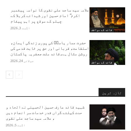
علامہ سید ساجد علی نقوی کا نواسہ پیغمبر
اکرم ۖ امام حسین اور شہدائے کربلا کے
چہلم کے موقع پر اہم پیغام
اگست 3, 2026
قائد کے مواقف
حضرت عمار یاسرؑ کی پوری زندگی ایمان،
استقامت، قربانی اور حق پر ثابت قدمی کی
روشن مثال ہے،قائد ملت جعفریہ پاکستان
جولائی 24, 2026
قائد کے مواقف
تازہ ترین
شہید قائد عارف حسین الحسینی نے اتحاد و
حدت کیلئے گراں قدر خدمات سر انجام دیں
، علامہ سید ساجد علی نقوی
اگست 5, 2026