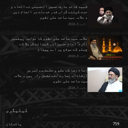
شہید قائد عارف حسین الحسینی نے اتحاد و
حدت کیلئے گراں قدر خدمات سر انجام دیں
، علامہ سید ساجد علی نقوی
اگست 5, 2026
علامہ سید ساجد علی نقوی کا نواسہ پیغمبر
اکرم ۖ امام حسین اور شہدائے کربلا کے
چہلم کے موقع پر اہم پیغام
اگست 3, 2026
امام رضا کے علم و حکمت سے لبریز
ارشادات ہمارے لئے مشعل راہ ہیں ، علامہ
سید ساجد علی نقوی
اگست 1, 2026
کیٹیگری
759
پاکستان