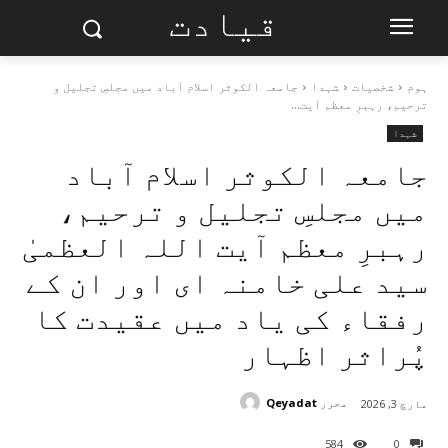
قیادت
ہوم
شخصیات
︎شہدا
جامعہ الکوثر اسلام آباد میں مجلسِ تجلیل و
ترحیم، رہبرِ معظم آیت...
︎شہدا
جامعہ الکوثر اسلام آباد
میں مجلسِ تجلیل و ترحیم،
رہبرِ معظم آیت اللہ العظمیٰ
سید علی خامنہ ای اور ان کے
رفقاء کی یاد میں عقیدت کا
پُراثر اظہار
محرر
Qeyadat
مارچ 3, 2026
584
0