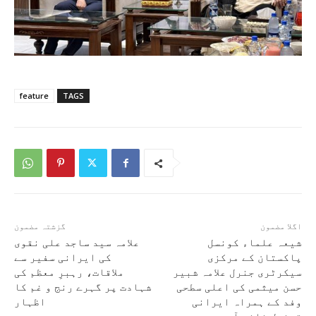
feature
TAGS
اگلا مضمون
گزشتہ مضمون
شیعہ علماء کونسل
علامہ سید ساجد علی نقوی
پاکستان کے مرکزی
کی ایرانی سفیر سے
سیکرٹری جنرل علامہ شبیر
ملاقات، رہبرِ معظم کی
حسن میثمی کی اعلی سطحی
شہادت پر گہرے رنج و غم کا
وفد کے ہمراہ ایرانی
اظہار