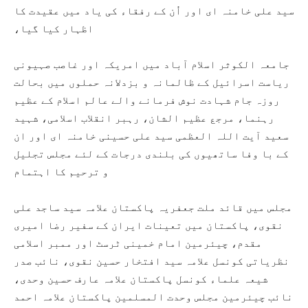
سید علی خامنہ ای اور اُن کے رفقاء کی یاد میں عقیدت کا
اظہار کیا گیا،
جامعہ الکوثر اسلام آباد میں امریکہ اور غاصب صہیونی
ریاست اسرائیل کے ظالمانہ و بزدلانہ حملوں میں بحالت
روزہ جام شہادت نوش فرمانے والے عالم اسلام کے عظیم
رہنما، مرجع عظیم الشان، رہبر انقلاب اسلامی، شہید
سعید آیت اللہ العظمی سید علی حسینی خامنہ ای اور ان
کے با وفا ساتھیوں کی بلندی درجات کے لئے مجلس تجلیل
و ترحیم کا اہتمام
مجلس میں قائد ملت جعفریہ پاکستان علامہ سید ساجد علی
نقوی، پاکستان میں تعینات ایران کے سفیر رضا امیری
مقدم، چیئرمین امام خمینی ٹرسٹ اور ممبر اسلامی
نظریاتی کونسل علامہ سید افتخار حسین نقوی، نائب صدر
شیعہ علماء کونسل پاکستان علامہ عارف حسین وحدی،
نائب چیئرمین مجلس وحدت المسلمین پاکستان علامہ احمد