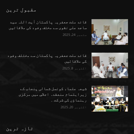
مقبول ترین
قائد ملت جعفریہ پاکستان آیت اللہ سید
ساجد علی نقوی سے مختف وفود کی ملاقاتیں
ستمبر 24, 2025
قائد ملت جعفریہ پاکستان سے مختلف وفود
کی ملاقاتیں
اکتوبر 8, 2025
شیعہ علماء کونسل شمالی پنجاب کے
زیراہتمام منعقدہ اجلاسِ میں مرکزی
رہنماؤں کی شرکت ۔
اکتوبر 20, 2025
تازہ ترین