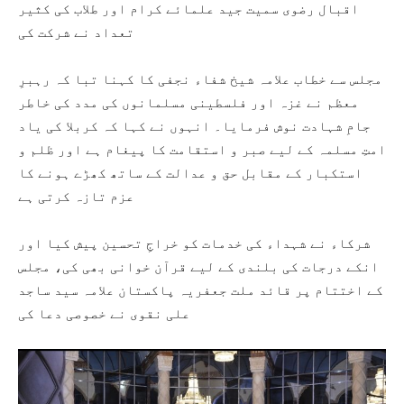
اقبال رضوی سمیت جید علمائے کرام اور طلاب کی کثیر
تعداد نے شرکت کی
مجلس سے خطاب علامہ شیخ شفاء نجفی کا کہنا تبا کہ رہبرِ
معظم نے غزہ اور فلسطینی مسلمانوں کی مدد کی خاطر
جامِ شہادت نوش فرمایا۔ انہوں نے کہا کہ کربلا کی یاد
امتِ مسلمہ کے لیے صبر و استقامت کا پیغام ہے اور ظلم و
استکبار کے مقابل حق و عدالت کے ساتھ کھڑے ہونے کا
عزم تازہ کرتی ہے
شرکاء نے شہداء کی خدمات کو خراجِ تحسین پیش کیا اور
انکے درجات کی بلندی کے لیے قرآن خوانی بھی کی، مجلس
کے اختتام پر قائد ملت جعفریہ پاکستان علامہ سید ساجد
علی نقوی نے خصوصی دعا کی