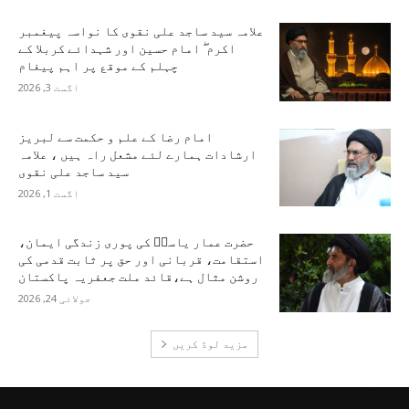
علامہ سید ساجد علی نقوی کا نواسہ پیغمبر
اکرم ۖ امام حسین اور شہدائے کربلا کے
چہلم کے موقع پر اہم پیغام
اگست 3, 2026
امام رضا کے علم و حکمت سے لبریز
ارشادات ہمارے لئے مشعل راہ ہیں ، علامہ
سید ساجد علی نقوی
اگست 1, 2026
حضرت عمار یاسرؑ کی پوری زندگی ایمان،
استقامت، قربانی اور حق پر ثابت قدمی کی
روشن مثال ہے،قائد ملت جعفریہ پاکستان
جولائی 24, 2026
مزید لوڈ کریں