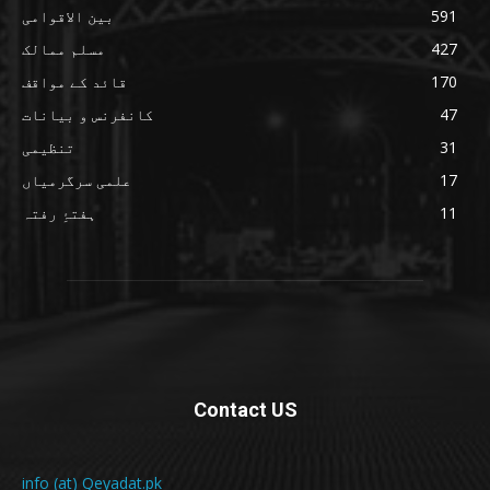
591
بین الاقوامی
427
مسلم ممالک
170
قائد کے مواقف
47
کانفرنس و بیانات
31
تنظیمی
17
علمی سرگرمیاں
11
ہفتۂِ رفتہ
Contact US
info (at) Qeyadat.pk